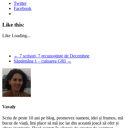
Twitter
Facebook
Like this:
Like
Loading...
←
7 scrisori, 7 recunoștințe de Decembrie
Săptămâna 1 – culoarea GRI
→
Vavaly
Scriu de peste 10 ani pe blog, promovez oameni, idei și frumos, mă
bucur de viață, îmi place să mă joc iar din această joacă să ofer și