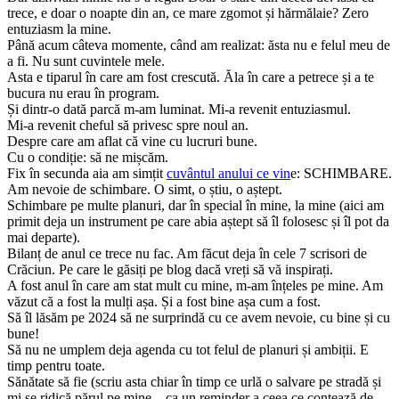
trece, e doar o noapte din an, ce mare zgomot și hărmălaie? Zero
entuziasm la mine.
Până acum câteva momente, când am realizat: ăsta nu e felul meu de
a fi. Nu sunt cuvintele mele.
Asta e tiparul în care am fost crescută. Ăla în care a petrece și a te
bucura nu erau în program.
Și dintr-o dată parcă m-am luminat. Mi-a revenit entuziasmul.
Mi-a revenit cheful să privesc spre noul an.
Despre care am aflat că vine cu lucruri bune.
Cu o condiție: să ne mișcăm.
Fix în secunda aia am simțit
cuvântul anului ce vin
e: SCHIMBARE.
Am nevoie de schimbare. O simt, o știu, o aștept.
Schimbare pe multe planuri, dar în special în mine, la mine (aici am
primit deja un instrument pe care abia aștept să îl folosesc și îl pot da
mai departe).
Bilanț de anul ce trece nu fac. Am făcut deja în cele 7 scrisori de
Crăciun. Pe care le găsiți pe blog dacă vreți să vă inspirați.
A fost anul în care am stat mult cu mine, m-am înțeles pe mine. Am
văzut că a fost la mulți așa. Și a fost bine așa cum a fost.
Să îl lăsăm pe 2024 să ne surprindă cu ce avem nevoie, cu bine și cu
bune!
Să nu ne umplem deja agenda cu tot felul de planuri și ambiții. E
timp pentru toate.
Sănătate să fie (scriu asta chiar în timp ce urlă o salvare pe stradă și
mi se ridică părul pe mine – ca un reminder a ceea ce contează de