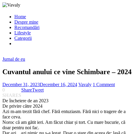
Home
Despre mine
Recomandări
Lifestyle
Categorii
Jurnal de eu
Cuvantul anului ce vine Schimbare – 2024
December 31, 2023
December 16, 2024
Vavaly
1 Comment
0
Share
Tweet
SHARES
De încheiere de an 2023
De privire către 2024
Azi m-am trezit fără chef. Fără entuziasm. Fără nici o tragere de a
face ceva.
Noroc că am gătit ieri. Am făcut chiar și tort. Cu mare bucurie, că
doar pentru noi fac.
Dar azi…azi nimic nu s-a legat. Doar o stare din aceea de: lasă că