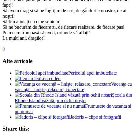
fapt)!
Să avem drag și să ne îngrijim de noi, de gândurile noastre, de ai
noștri!
Să fim aliniați cu cine suntem!
Să ne bucurăm de fiecare zi, de fiecare realizare, de fiecare pas!
Petrecere frumoasă să aveți, oriunde vă aflați!
La mulți ani, dragilor!
0
Alte articole
Pericolul apei imbuteliate
Leu cu leu
Vacanța ca
vacanță – liniște, relaxare, conectare
Școala din
Rhode Island văzută prin ochii noștri
Frumusete de vacanta si
nu numai
Jadoris – clipe si fotografii
Share this: