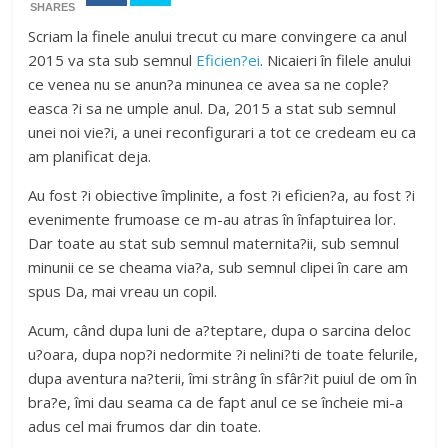
SHARES
Scriam la finele anului trecut cu mare convingere ca anul
2015 va sta sub semnul
Eficien?ei
. Nicaieri în filele anului
ce venea nu se anun?a minunea ce avea sa ne cople?
easca ?i sa ne umple anul. Da, 2015 a stat sub semnul
unei noi vie?i, a unei reconfigurari a tot ce credeam eu ca
am planificat deja.
Au fost ?i obiective împlinite, a fost ?i eficien?a, au fost ?i
evenimente frumoase ce m-au atras în înfaptuirea lor.
Dar toate au stat sub semnul maternita?ii, sub semnul
minunii ce se cheama via?a, sub semnul clipei în care am
spus Da, mai vreau un copil.
Acum, când dupa luni de a?teptare, dupa o sarcina deloc
u?oara, dupa nop?i nedormite ?i nelini?ti de toate felurile,
dupa aventura na?terii, îmi strâng în sfâr?it puiul de om în
bra?e, îmi dau seama ca de fapt anul ce se încheie mi-a
adus cel mai frumos dar din toate.