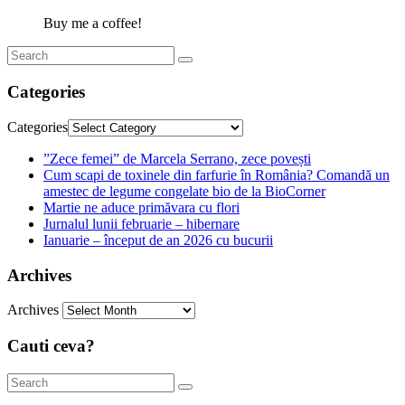
Buy me a coffee!
Categories
Categories
”Zece femei” de Marcela Serrano, zece povești
Cum scapi de toxinele din farfurie în România? Comandă un
amestec de legume congelate bio de la BioCorner
Martie ne aduce primăvara cu flori
Jurnalul lunii februarie – hibernare
Ianuarie – început de an 2026 cu bucurii
Archives
Archives
Cauti ceva?