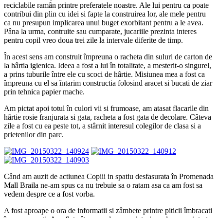
reciclabile ramân printre preferatele noastre. Ale lui pentru ca poate
contribui din plin cu idei si fapte la construirea lor, ale mele pentru
ca nu presupun implicarea unui buget exorbitant pentru a le avea.
Pâna la urma, contruite sau cumparate, jucariile prezinta interes
pentru copil vreo doua trei zile la intervale diferite de timp.
În acest sens am construit împreuna o racheta din suluri de carton de
la hârtia igienica. Ideea a fost a lui în totalitate, a mesterit-o singurel,
a prins tuburile între ele cu scoci de hârtie. Misiunea mea a fost ca
împreuna cu el sa întarim constructia folosind aracet si bucati de ziar
prin tehnica papier mache.
Am pictat apoi totul în culori vii si frumoase, am atasat flacarile din
hârtie rosie franjurata si gata, racheta a fost gata de decolare. Câteva
zile a fost cu ea peste tot, a stârnit interesul colegilor de clasa si a
prietenilor din parc.
Când am auzit de actiunea Copiii in spatiu desfasurata în Promenada
Mall Braila ne-am spus ca nu trebuie sa o ratam asa ca am fost sa
vedem despre ce a fost vorba.
A fost aproape o ora de informatii si zâmbete printre piticii îmbracati