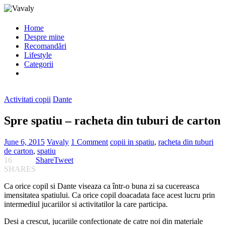
Home
Despre mine
Recomandări
Lifestyle
Categorii
Activitati copii
Dante
Spre spatiu – racheta din tuburi de carton
June 6, 2015
Vavaly
1 Comment
copii in spatiu
,
racheta din tuburi
de carton
,
spatiu
16
Share
Tweet
SHARES
Ca orice copil si Dante viseaza ca într-o buna zi sa cucereasca
imensitatea spatiului. Ca orice copil doacadata face acest lucru prin
intermediul jucariilor si activitatilor la care participa.
Desi a crescut, jucariile confectionate de catre noi din materiale