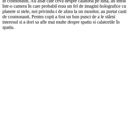
în cosmonauti. Au aflat câte ceva despre calatoria pe luna, au intrat
într-o camera în care probabil erau un fel de imagini holografice cu
planete si stele, noi privindu-i de afara la un monitor, au purtat casti
de cosmonauti. Pentru copii a fost un bun punct de a le stârni
interesul si a dori sa afle mai multe despre spatiu si calatoriile în
spatiu.