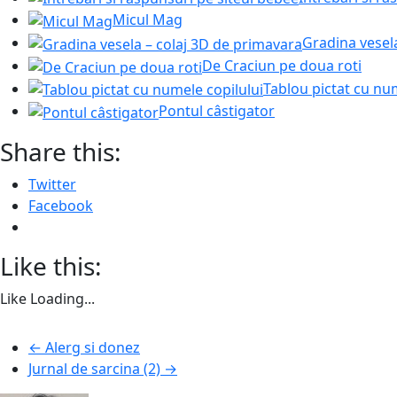
Micul Mag
Gradina vesel
De Craciun pe doua roti
Tablou pictat cu num
Pontul câstigator
Share this:
Twitter
Facebook
Like this:
Like
Loading...
←
Alerg si donez
Jurnal de sarcina (2)
→