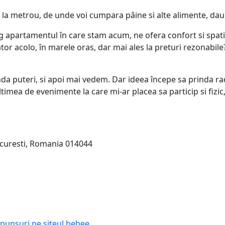
 la metrou, de unde voi cumpara pâine si alte alimente, dau
rag apartamentul în care stam acum, ne ofera confort si spa
 acolo, în marele oras, dar mai ales la preturi rezonabile? D
puteri, si apoi mai vedem. Dar ideea începe sa prinda radaci
timea de evenimente la care mi-ar placea sa particip si fizic,
curesti, Romania 014044
aspunsuri pe siteul bebee