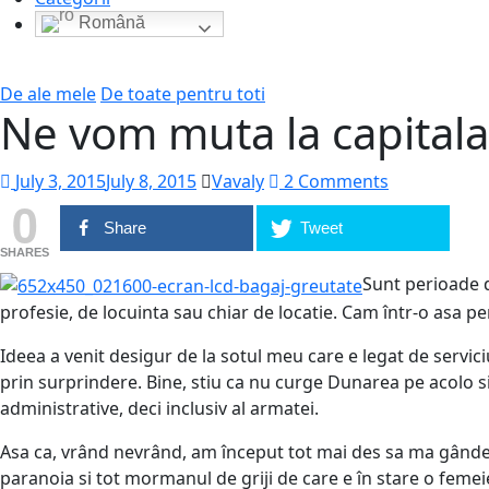
Română
De ale mele
De toate pentru toti
Ne vom muta la capitala
July 3, 2015
July 8, 2015
Vavaly
2 Comments
0
Share
Tweet
SHARES
Sunt perioade d
profesie, de locuinta sau chiar de locatie. Cam într-o asa p
Ideea a venit desigur de la sotul meu care e legat de servici
prin surprindere. Bine, stiu ca nu curge Dunarea pe acolo si
administrative, deci inclusiv al armatei.
Asa ca, vrând nevrând, am început tot mai des sa ma gândesc
paranoia si tot mormanul de griji de care e în stare o femeie