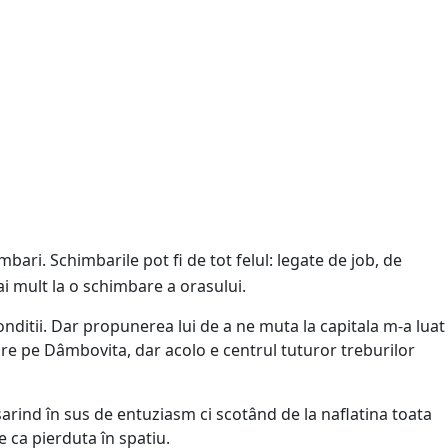
bari. Schimbarile pot fi de tot felul: legate de job, de
i mult la o schimbare a orasului.
onditii. Dar propunerea lui de a ne muta la capitala m-a luat
oare pe Dâmbovita, dar acolo e centrul tuturor treburilor
rind în sus de entuziasm ci scotând de la naflatina toata
e ca pierduta în spatiu.