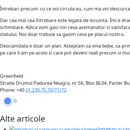
Întrebari precum: cu ce voi circula eu, cum ma voi descurca
Dar cea mai cea întrebare este legata de locuinta. Îmi e d
schimbare. Adica vom gasi noi ceva asemanator si satisfacator
statului. Noi doar trebuie sa gasim ceva pe placul nostru.
Deocamdata e doar un plan. Asteptam sa vina bebe, sa prinda 
pe care îi am pe acolo si care pot deveni reali precum si mul
Greenfield
Strada Drumul Padurea Neagra, nr 56, Bloc BL04, Parter
Bu
Phone:
+40
21.230.75.70/71/72
0
Alte articole
Intrebari si r