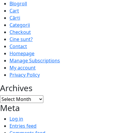
Blogroll
Cart
Cărți
Categorii
Checkout
Cine sunt?
Contact
Homepage
Manage Subscriptions
My account
Privacy Policy
Archives
Archives
Meta
Log in
Entries feed