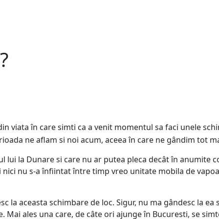
?
in viata în care simti ca a venit momentul sa faci unele schim
erioada ne aflam si noi acum, aceea în care ne gândim tot ma
ul lui la Dunare si care nu ar putea pleca decât în anumite c
 nici nu s-a înfiintat între timp vreo unitate mobila de vap
 la aceasta schimbare de loc. Sigur, nu ma gândesc la ea sa
. Mai ales una care, de câte ori ajunge în Bucuresti, se simt