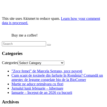
This site uses Akismet to reduce spam.
Learn how your comment
data is processed.
Buy me a coffee!
Categories
Categories
”Zece femei” de Marcela Serrano, zece povești
Cum scapi de toxinele din farfurie în România? Comandă un
amestec de legume congelate bio de la BioCorner
Martie ne aduce primăvara cu flori
Jurnalul lunii februarie – hibernare
Ianuarie – început de an 2026 cu bucurii
Archives