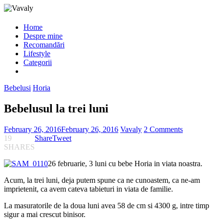
Home
Despre mine
Recomandări
Lifestyle
Categorii
Bebelusi
Horia
Bebelusul la trei luni
February 26, 2016
February 26, 2016
Vavaly
2 Comments
19
Share
Tweet
SHARES
26 februarie, 3 luni cu bebe Horia in viata noastra.
Acum, la trei luni, deja putem spune ca ne cunoastem, ca ne-am
imprietenit, ca avem cateva tabieturi in viata de familie.
La masuratorile de la doua luni avea 58 de cm si 4300 g, intre timp
sigur a mai crescut binisor.