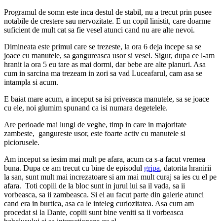
Programul de somn este inca destul de stabil, nu a trecut prin pusee
notabile de crestere sau nervozitate. E un copil linistit, care doarme
suficient de mult cat sa fie vesel atunci cand nu are alte nevoi.
Dimineata este primul care se trezeste, la ora 6 deja incepe sa se
joace cu manutele, sa gangureasca usor si vesel. Sigur, dupa ce l-am
hranit la ora 5 eu tare as mai dormi, dar bebe are alte planuri. Asa
cum in sarcina ma trezeam in zori sa vad Luceafarul, cam asa se
intampla si acum.
E baiat mare acum, a inceput sa isi priveasca manutele, sa se joace
cu ele, noi glumim spunand ca isi numara degetelele.
Are perioade mai lungi de veghe, timp in care in majoritate
zambeste, gangureste usor, este foarte activ cu manutele si
piciorusele.
Am inceput sa iesim mai mult pe afara, acum ca s-a facut vremea
buna. Dupa ce am trecut cu bine de episodul
gripa
, datorita hranirii
la san, sunt mult mai increzatoare si am mai mult curaj sa ies cu el pe
afara. Toti copiii de la bloc sunt in jurul lui sa il vada, sa ii
vorbeasca, sa ii zambeasca. Si ei au facut parte din galerie atunci
cand era in burtica, asa ca le inteleg curiozitatea. Asa cum am
procedat si la Dante, copiii sunt bine veniti sa ii vorbeasca