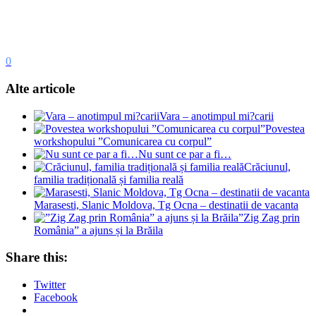
0
Alte articole
Vara – anotimpul mi?carii
Povestea
workshopului ”Comunicarea cu corpul”
Nu sunt ce par a fi…
Crăciunul,
familia tradițională și familia reală
Marasesti, Slanic Moldova, Tg Ocna – destinatii de vacanta
”Zig Zag prin
România” a ajuns și la Brăila
Share this:
Twitter
Facebook