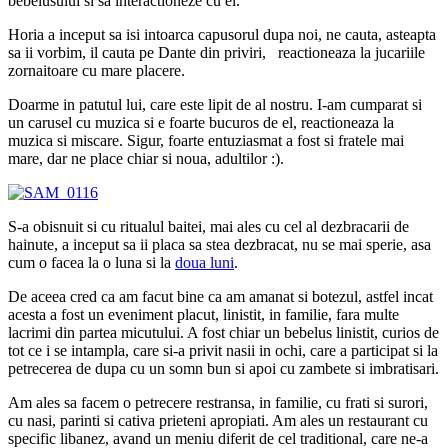
bebelusului si sa interactioneze cu el.
Horia a inceput sa isi intoarca capusorul dupa noi, ne cauta, asteapta
sa ii vorbim, il cauta pe Dante din priviri, reactioneaza la jucariile
zornaitoare cu mare placere.
Doarme in patutul lui, care este lipit de al nostru. I-am cumparat si
un carusel cu muzica si e foarte bucuros de el, reactioneaza la
muzica si miscare. Sigur, foarte entuziasmat a fost si fratele mai
mare, dar ne place chiar si noua, adultilor :).
S-a obisnuit si cu ritualul baitei, mai ales cu cel al dezbracarii de
hainute, a inceput sa ii placa sa stea dezbracat, nu se mai sperie, asa
cum o facea la o luna si la
doua luni
.
De aceea cred ca am facut bine ca am amanat si botezul, astfel incat
acesta a fost un eveniment placut, linistit, in familie, fara multe
lacrimi din partea micutului. A fost chiar un bebelus linistit, curios de
tot ce i se intampla, care si-a privit nasii in ochi, care a participat si la
petrecerea de dupa cu un somn bun si apoi cu zambete si imbratisari.
Am ales sa facem o petrecere restransa, in familie, cu frati si surori,
cu nasi, parinti si cativa prieteni apropiati. Am ales un restaurant cu
specific libanez, avand un meniu diferit de cel traditional, care ne-a