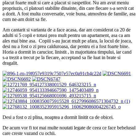
placut foarte mult si care a placut si oaspetilor. Nu am avut meniu
propriuzis, ci platouri stabilite dinainte, din care fiecare s-a servit cat
a dorit. A fost multa conversatie, voie buna, atmosfera de familie, asa
cum ne-am doirt sa fie.
Am cantarit si varianta de a face acasa, dar am considerat ca 20 de
adulti si 5 copii e totusi prea mult pentru un apartament, asa ca am
ales mai bine asa. Copiii s-au jucat mult pe afara, la locul de joaca,
desi nu a fost o zi prea calduroasa, dar pentru ei a fost foarte bine.
Horia a dormit in carucior, linistit , in majoritatea timpului, iar cand
s-a trezit a trecut pe la fiecare, acceptand sa fie luat in brate si
dragalit.
Desi a fost o zi plina, noaptea a dormit linitit ca de obicei.
De acum vor fi tot mai multe noutati legate de ceea ce face bebelusul
care creste vazand cu ochii.