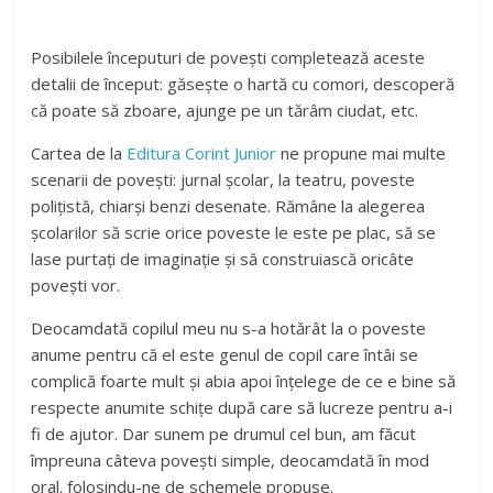
Posibilele începuturi de povești completează aceste
detalii de început: găsește o hartă cu comori, descoperă
că poate să zboare, ajunge pe un tărâm ciudat, etc.
Cartea de la
Editura Corint Junior
ne propune mai multe
scenarii de povești: jurnal școlar, la teatru, poveste
polițistă, chiarși benzi desenate. Rămâne la alegerea
școlarilor să scrie orice poveste le este pe plac, să se
lase purtați de imaginație și să construiască oricâte
povești vor.
Deocamdată copilul meu nu s-a hotărât la o poveste
anume pentru că el este genul de copil care întâi se
complică foarte mult și abia apoi înțelege de ce e bine să
respecte anumite schițe după care să lucreze pentru a-i
fi de ajutor. Dar sunem pe drumul cel bun, am făcut
împreuna câteva povești simple, deocamdată în mod
oral. folosindu-ne de schemele propuse.