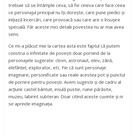
trebuie să se întâmple ceva, să fie cineva care face ceea
ce personajul principal nu își dorește, care pune piedici și
inițiază încercări, care provoacă sau care are o însușire
specială. Făr aceste mici detalii povestea nu ar mai avea
sens.
Ce mi-a plăcut mie la cartea asta este faptul că putem
construi o infinitate de povești doar pornind de la
personajele sugerate: clovn, astronaut, elev, zână,
elefănțel, explorator, etc. Fie că sunt personaje
imaginare, personificate sau reale acestea pot și punctul
de pornire pentru povești. Avem sugestii și de cadru al
acțiunii: castel bântuit, insulă pustie, ruine părăsite,
muzeu, labirint subteran. Doar citind aceste cuvinte și ni
se aprinde imaginația.