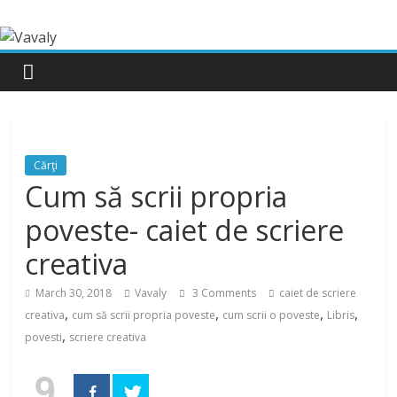
Cărţi
Cum să scrii propria
poveste- caiet de scriere
creativa
March 30, 2018
Vavaly
3 Comments
caiet de scriere
,
,
,
,
creativa
cum să scrii propria poveste
cum scrii o poveste
Libris
,
povesti
scriere creativa
9