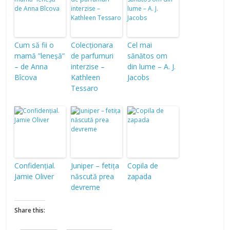
Cum să fii o
Colecționara
Cel mai
mamă ”leneșă”
de parfumuri
sănătos om
– de Anna
interzise –
din lume – A. J.
Bîcova
Kathleen
Jacobs
Tessaro
Confidențial.
Juniper – fetița
Copila de
Jamie Oliver
născută prea
zapada
devreme
Share this: