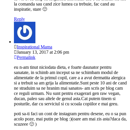
la comanda sau cand zice lumea ca trebuie, fac cand au
inspiratie, stare 🙂
Reply
Inspirational Mama
January 13, 2017 at 2:06 pm
Permalink
eu n-am tinut niciodata dieta, e foarte daunator pentru
sanatate, in schimb am inceput sa ne schimbam modul de
alimentatie de la primul copil, care a a avut dermatita alergica
si a trebuit sa am grija la alimentatie.Sunt peste 10 ani de cand
ne straduim sa ne hranim mai sanatos- am scris pe blog cam
ce reguli urmam. Nu sunt pentru exagerari gen raw vegan,
ducan, paleo sau altele de genul asta.Cat putem tinem si
posturile, dar cu serviciul si cu scoala copiilor e mai greu.
poti sa-ti faci un cont de instagram pentru desene, eu o sa pun
acolo poze, mai putin pe blog :)(oare am mai zis asta?daca da,
scuzeee 🙂 )