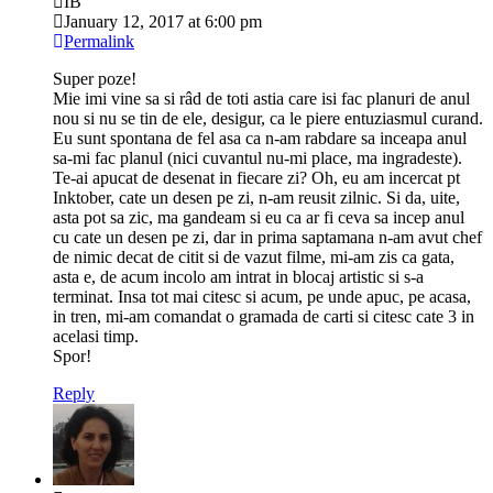
IB
January 12, 2017 at 6:00 pm
Permalink
Super poze!
Mie imi vine sa si râd de toti astia care isi fac planuri de anul
nou si nu se tin de ele, desigur, ca le piere entuziasmul curand.
Eu sunt spontana de fel asa ca n-am rabdare sa inceapa anul
sa-mi fac planul (nici cuvantul nu-mi place, ma ingradeste).
Te-ai apucat de desenat in fiecare zi? Oh, eu am incercat pt
Inktober, cate un desen pe zi, n-am reusit zilnic. Si da, uite,
asta pot sa zic, ma gandeam si eu ca ar fi ceva sa incep anul
cu cate un desen pe zi, dar in prima saptamana n-am avut chef
de nimic decat de citit si de vazut filme, mi-am zis ca gata,
asta e, de acum incolo am intrat in blocaj artistic si s-a
terminat. Insa tot mai citesc si acum, pe unde apuc, pe acasa,
in tren, mi-am comandat o gramada de carti si citesc cate 3 in
acelasi timp.
Spor!
Reply