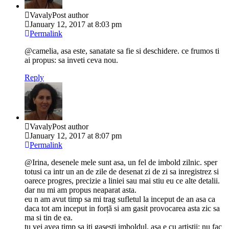
Vavaly
Post author
January 12, 2017 at 8:03 pm
Permalink
@camelia, asa este, sanatate sa fie si deschidere. ce frumos ti
ai propus: sa inveti ceva nou.
Reply
Vavaly
Post author
January 12, 2017 at 8:07 pm
Permalink
@Irina, desenele mele sunt asa, un fel de imbold zilnic. sper
totusi ca intr un an de zile de desenat zi de zi sa inregistrez si
oarece progres, precizie a liniei sau mai stiu eu ce alte detalii.
dar nu mi am propus neaparat asta.
eu n am avut timp sa mi trag sufletul la inceput de an asa ca
daca tot am inceput in forță si am gasit provocarea asta zic sa
ma si tin de ea.
tu vei avea timp sa iti gasesti imboldul. asa e cu artistii: nu fac