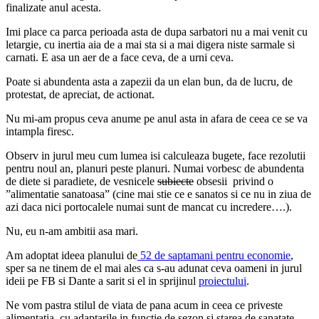
finalizate anul acesta.
Imi place ca parca perioada asta de dupa sarbatori nu a mai venit cu
letargie, cu inertia aia de a mai sta si a mai digera niste sarmale si
carnati. E asa un aer de a face ceva, de a urni ceva.
Poate si abundenta asta a zapezii da un elan bun, da de lucru, de
protestat, de apreciat, de actionat.
Nu mi-am propus ceva anume pe anul asta in afara de ceea ce se va
intampla firesc.
Observ in jurul meu cum lumea isi calculeaza bugete, face rezolutii
pentru noul an, planuri peste planuri. Numai vorbesc de abundenta
de diete si paradiete, de vesnicele
subiecte
obsesii privind o
”alimentatie sanatoasa” (cine mai stie ce e sanatos si ce nu in ziua de
azi daca nici portocalele numai sunt de mancat cu incredere….).
Nu, eu n-am ambitii asa mari.
Am adoptat ideea planului de
52 de saptamani pentru economie
,
sper sa ne tinem de el mai ales ca s-au adunat ceva oameni in jurul
ideii pe FB si Dante a sarit si el in sprijinul
proiectului
.
Ne vom pastra stilul de viata de pana acum in ceea ce priveste
alimentatia, cu adaptarile in functie de sezon si starea de sanatate.