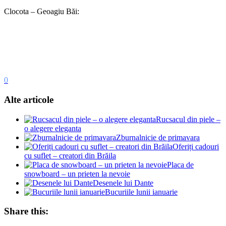
Clocota – Geoagiu Băi:
0
Alte articole
Rucsacul din piele –
o alegere eleganta
Zburnalnicie de primavara
Oferiți cadouri
cu suflet – creatori din Brăila
Placa de
snowboard – un prieten la nevoie
Desenele lui Dante
Bucuriile lunii ianuarie
Share this: