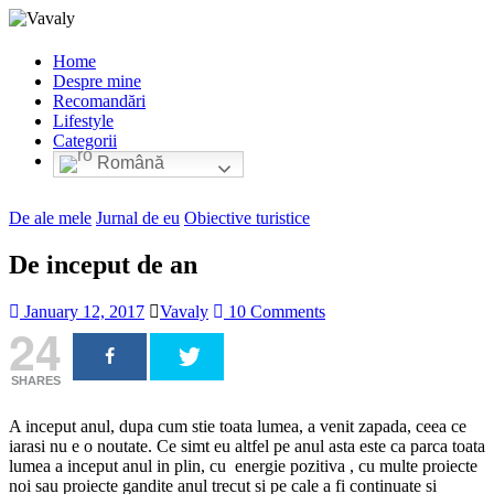
Home
Despre mine
Recomandări
Lifestyle
Categorii
Română
De ale mele
Jurnal de eu
Obiective turistice
De inceput de an
January 12, 2017
Vavaly
10 Comments
24
SHARES
A inceput anul, dupa cum stie toata lumea, a venit zapada, ceea ce
iarasi nu e o noutate. Ce simt eu altfel pe anul asta este ca parca toata
lumea a inceput anul in plin, cu energie pozitiva , cu multe proiecte
noi sau proiecte gandite anul trecut si pe cale a fi continuate si