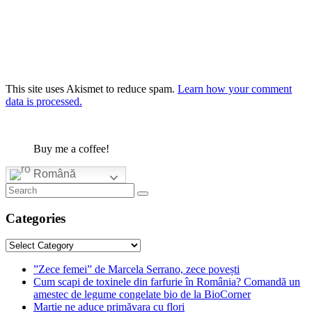
This site uses Akismet to reduce spam.
Learn how your comment
data is processed.
Buy me a coffee!
Română
Categories
Categories
”Zece femei” de Marcela Serrano, zece povești
Cum scapi de toxinele din farfurie în România? Comandă un
amestec de legume congelate bio de la BioCorner
Martie ne aduce primăvara cu flori