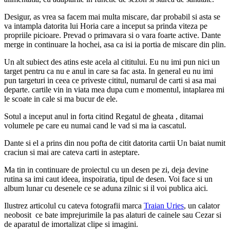
Desigur, as vrea sa facem mai multa miscare, dar probabil si asta se
va intampla datorita lui Horia care a inceput sa prinda viteza pe
propriile picioare. Prevad o primavara si o vara foarte active. Dante
merge in continuare la hochei, asa ca isi ia portia de miscare din plin.
Un alt subiect des atins este acela al cititului. Eu nu imi pun nici un
target pentru ca nu e anul in care sa fac asta. In general eu nu imi
pun targeturi in ceea ce priveste cititul, numarul de carti si asa mai
departe. cartile vin in viata mea dupa cum e momentul, intaplarea mi
le scoate in cale si ma bucur de ele.
Sotul a inceput anul in forta citind Regatul de gheata , ditamai
volumele pe care eu numai cand le vad si ma ia cascatul.
Dante si el a prins din nou pofta de citit datorita cartii Un baiat numit
craciun si mai are cateva carti in asteptare.
Ma tin in continuare de proiectul cu un desen pe zi, deja devine
rutina sa imi caut ideea, inspoiratia, tipul de desen. Voi face si un
album lunar cu desenele ce se aduna zilnic si il voi publica aici.
Ilustrez articolul cu cateva fotografii marca
Traian Uries
, un calator
neobosit ce bate imprejurimile la pas alaturi de cainele sau Cezar si
de aparatul de imortalizat clipe si imagini.