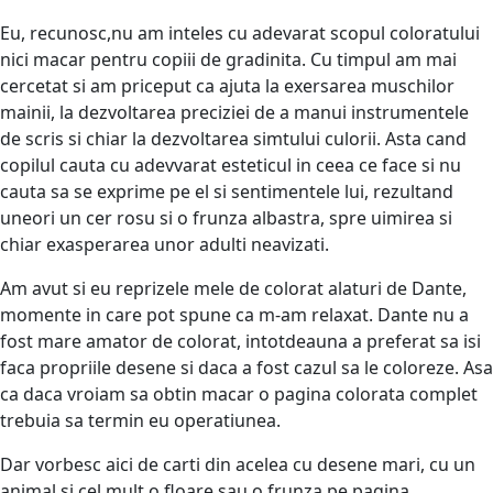
Eu, recunosc,nu am inteles cu adevarat scopul coloratului
nici macar pentru copiii de gradinita. Cu timpul am mai
cercetat si am priceput ca ajuta la exersarea muschilor
mainii, la dezvoltarea preciziei de a manui instrumentele
de scris si chiar la dezvoltarea simtului culorii. Asta cand
copilul cauta cu adevvarat esteticul in ceea ce face si nu
cauta sa se exprime pe el si sentimentele lui, rezultand
uneori un cer rosu si o frunza albastra, spre uimirea si
chiar exasperarea unor adulti neavizati.
Am avut si eu reprizele mele de colorat alaturi de Dante,
momente in care pot spune ca m-am relaxat. Dante nu a
fost mare amator de colorat, intotdeauna a preferat sa isi
faca propriile desene si daca a fost cazul sa le coloreze. Asa
ca daca vroiam sa obtin macar o pagina colorata complet
trebuia sa termin eu operatiunea.
Dar vorbesc aici de carti din acelea cu desene mari, cu un
animal si cel mult o floare sau o frunza pe pagina.