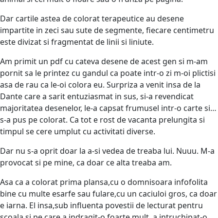
Dar cartile astea de colorat terapeutice au desene
impartite in zeci sau sute de segmente, fiecare centimetru
este divizat si fragmentat de linii si liniute.
Am primit un pdf cu cateva desene de acest gen si m-am
pornit sa le printez cu gandul ca poate intr-o zi m-oi plictisi
asa de rau ca le-oi colora eu. Surpriza a venit insa de la
Dante care a sarit entuziasmat in sus, si-a revendicat
majoritatea desenelor, le-a capsat frumusel intr-o carte si…
s-a pus pe colorat. Ca tot e rost de vacanta prelungita si
timpul se cere umplut cu activitati diverse.
Dar nu s-a oprit doar la a-si vedea de treaba lui. Nuuu. M-a
provocat si pe mine, ca doar ce alta treaba am.
Asa ca a colorat prima plansa,cu o domnisoara infofolita
bine cu multe esarfe sau fulare,cu un caciuloi gros, ca doar
e iarna. El insa,sub influenta povestii de lecturat pentru
scoala si pe care a indragit-o foarte mult, a intruchipat-o