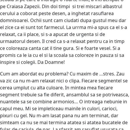
pe Craiasa Zapezii. Din doi timpi si trei miscari albastrul
cerului a coborat peste desen, a inghetat rasuflarea
domnisoarei. Ochii sunt cam ciudati dupa gustul meu dar
el zice ca ei sunt tot farmecul. La urrma mi-a spus ca el s-a
relaxat, ca ii place, si s-a apucat de urgenta si de
urmaatorul desen. Il cred ca s-a relaxat pentru ca in timp
ce coloreaza canta cat il tine gura. Si e foarte vesel. Si a
promis ca le ia cu el si la scoala sa coloreze in pauza si sa
inspire si colegii. Da Doamne!
Cum am abordat eu problema? Cu maxim de …stres. Zau
va zic ca nu m-am relaxat nici o clipa. Fiecare segmentel se
cerea umplut cu alta culoare. In mintea mea fiecare
segment trebuie sa fie diferit, ansamblul sa se potriveasca,
nuantele sa se combine armonios… O intreaga nebunie in
capul meu. Mi se impleticeau mainile in culori, carioci,
pixuri cu gel. Nu m-am lasat pana nu am terminat, dar
simteam ca nu se mai termina atatea si atatea bucatele de
fular, de caciula, de par. La sfarsit am rasuflat usurata ca