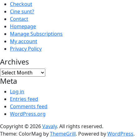
Checkout
Cine sunt?
Contact
Homepage
Manage Subscriptions
My account
Privacy Policy
Archives
Archives
Meta
Log in
Entries feed
Comments feed
WordPress.org
Copyright © 2026
Vavaly
. All rights reserved.
Theme: ColorMag by
ThemeGrill
. Powered by
WordPress
.