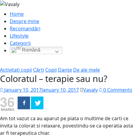
Home
Despre mine
Recomandări
Lifestyle
Categorii
Română
Activitati copii
Cărţi
Copii
Dante
De ale mele
Coloratul – terapie sau nu?
January 10, 2017
January 10, 2017
Vavaly
0 Comments
36
SHARES
Am tot vazut ca au aparut pe piata o multime de carti ce
invita la colorat si relaxare, povestindu-se ca operatia asta
ar fi terapeutica chiar.