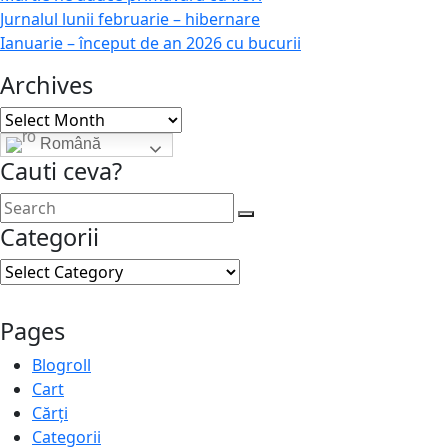
Jurnalul lunii februarie – hibernare
Ianuarie – început de an 2026 cu bucurii
Archives
Archives
Română
Cauti ceva?
Categorii
Categorii
Pages
Blogroll
Cart
Cărți
Categorii