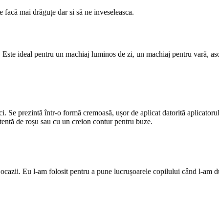
e facă mai drăguțe dar si să ne inveseleasca.
e. Este ideal pentru un machiaj luminos de zi, un machiaj pentru vară, aso
ci. Se prezintă într-o formă cremoasă, ușor de aplicat datorită aplicatoru
ă tentă de roșu sau cu un creion contur pentru buze.
 ocazii. Eu l-am folosit pentru a pune lucrușoarele copilului când l-am du