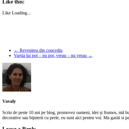
Like this:
Like
Loading...
←
Revenirea din concediu
Varsta lui pot – nu pot, vreau – nu vreau
→
Vavaly
Scriu de peste 10 ani pe blog, promovez oameni, idei și frumos, mă bucur
decorative sau bijuterii cu perle, eu sunt aici pentru voi. Ma gasiti s
Leave a Reply