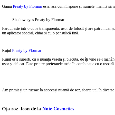
Gama
Preaty by Flormar
este, așa cum îi spune și numele, menită să n
Shadow eyes Preaty by Flormar
Fardul este intr-o cutie transparenta, usor de folosit și are patru nuanț
un aplicator special, chiar și cu o pensulică fină.
Rujul
Preaty by Flormar
Rujul este superb, cu o nuanță veselă și plăcută, de îți vine să-l mănân
ușor și delicat. Este printre preferatele mele în combinație cu o ușoar
Am primit și un rucsac în aceeeași nuanță de roz, foarte util în diverse
Oja roz Icon de la
Note Cosmetics