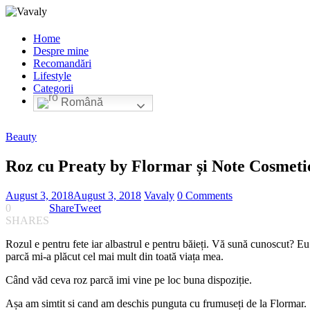
Home
Despre mine
Recomandări
Lifestyle
Categorii
Română
Beauty
Roz cu Preaty by Flormar și Note Cosmeti
August 3, 2018
August 3, 2018
Vavaly
0 Comments
0
Share
Tweet
SHARES
Rozul e pentru fete iar albastrul e pentru băieți. Vă sună cunoscut? Eu
parcă mi-a plăcut cel mai mult din toată viața mea.
Când văd ceva roz parcă imi vine pe loc buna dispoziție.
Așa am simtit si cand am deschis punguta cu frumuseți de la Flormar.