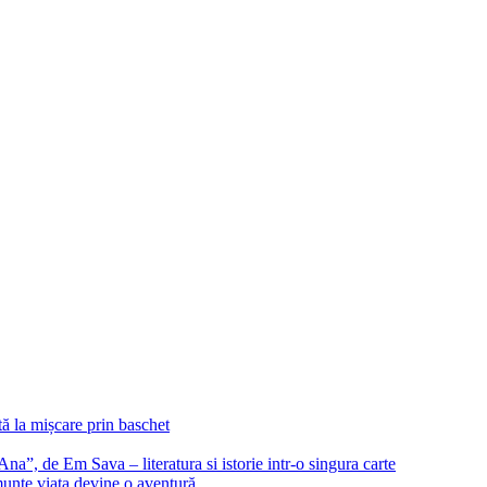
ă la mișcare prin baschet
Ana”, de Em Sava – literatura si istorie intr-o singura carte
unte viața devine o aventură