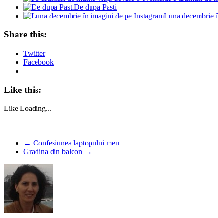
De dupa Pasti
Luna decembrie î
Share this:
Twitter
Facebook
Like this:
Like
Loading...
←
Confesiunea laptopului meu
Gradina din balcon
→