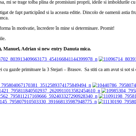
casa, mi se trage tolba plina de promisiuni proprii, ideile si imboldurile 
gat de fapt participând si la aceasta editie. Dincolo de oamenii astia fru
unca.
nsforma în motivatie, încredere în mine si determinare. Promit!
ile.
), Manuel, Adrian si new entry Danuta mica.
ei cu gazde primitoare la 3 Stejari – Brasov. Sa stiti ca am avut si sot si