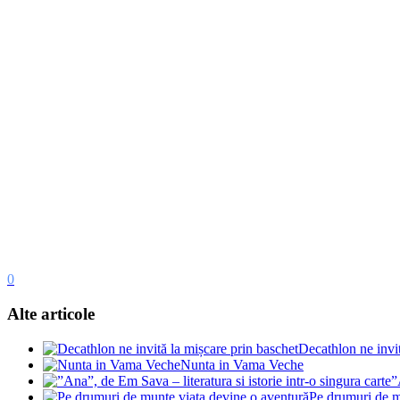
0
Alte articole
Decathlon ne invit
Nunta in Vama Veche
”
Pe drumuri de m