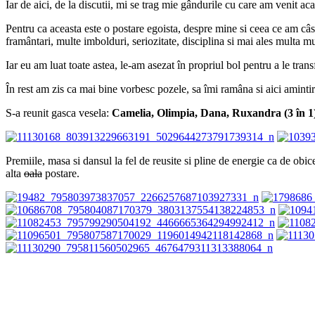
Iar de aici, de la discutii, mi se trag mie gândurile cu care am venit a
Pentru ca aceasta este o postare egoista, despre mine si ceea ce am câsti
framântari, multe imbolduri, seriozitate, disciplina si mai ales multa m
Iar eu am luat toate astea, le-am asezat în propriul bol pentru a le tra
În rest am zis ca mai bine vorbesc pozele, sa îmi ramâna si aici amintir
S-a reunit gasca vesela:
Camelia, Olimpia, Dana, Ruxandra (3 în 1
Premiile, masa si dansul la fel de reusite si pline de energie ca de obic
alta
oala
postare.