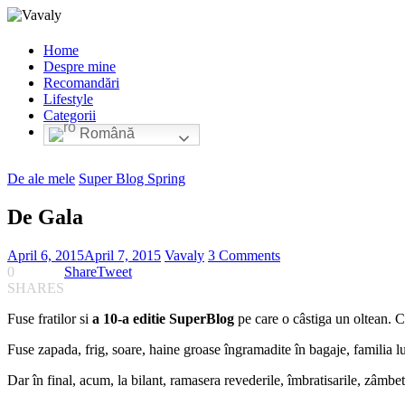
Home
Despre mine
Recomandări
Lifestyle
Categorii
Română
De ale mele
Super Blog Spring
De Gala
April 6, 2015
April 7, 2015
Vavaly
3 Comments
0
Share
Tweet
SHARES
Fuse fratilor si
a 10-a editie SuperBlog
pe care o câstiga un oltean. Ca
Fuse zapada, frig, soare, haine groase îngramadite în bagaje, familia 
Dar în final, acum, la bilant, ramasera revederile, îmbratisarile, zâmbete