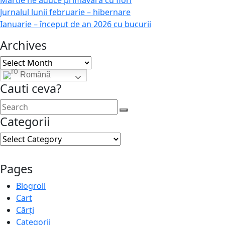
Jurnalul lunii februarie – hibernare
Ianuarie – început de an 2026 cu bucurii
Archives
Archives
Română
Cauti ceva?
Categorii
Categorii
Pages
Blogroll
Cart
Cărți
Categorii