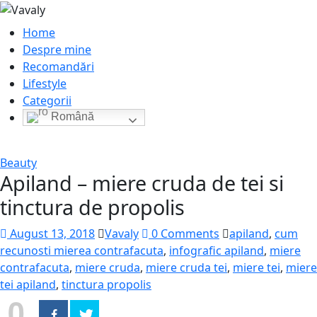
Home
Despre mine
Recomandări
Lifestyle
Categorii
Română
Beauty
Apiland – miere cruda de tei si
tinctura de propolis
August 13, 2018
Vavaly
0 Comments
apiland
,
cum
recunosti mierea contrafacuta
,
infografic apiland
,
miere
contrafacuta
,
miere cruda
,
miere cruda tei
,
miere tei
,
miere
tei apiland
,
tinctura propolis
0