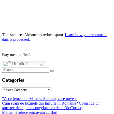
This site uses Akismet to reduce spam.
Learn how your comment
data is processed.
Buy me a coffee!
Română
Categories
Categories
”Zece femei” de Marcela Serrano, zece povești
Cum scapi de toxinele din farfurie în România? Comandă un
amestec de legume congelate bio de la BioCorner
Martie ne aduce primăvara cu flori