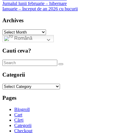
Jurnalul lunii februarie – hibernare
Ianuarie – început de an 2026 cu bucurii
Archives
Archives
Română
Cauti ceva?
Categorii
Categorii
Pages
Blogroll
Cart
Cărți
Categorii
Checkout