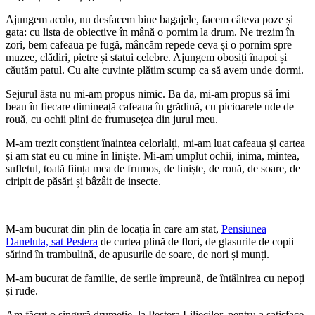
Ajungem acolo, nu desfacem bine bagajele, facem câteva poze și
gata: cu lista de obiective în mână o pornim la drum. Ne trezim în
zori, bem cafeaua pe fugă, mâncăm repede ceva și o pornim spre
muzee, clădiri, pietre și statui celebre. Ajungem obosiți înapoi și
căutăm patul. Cu alte cuvinte plătim scump ca să avem unde dormi.
Sejurul ăsta nu mi-am propus nimic. Ba da, mi-am propus să îmi
beau în fiecare dimineață cafeaua în grădină, cu picioarele ude de
rouă, cu ochii plini de frumusețea din jurul meu.
M-am trezit conștient înaintea celorlalți, mi-am luat cafeaua și cartea
și am stat eu cu mine în liniște. Mi-am umplut ochii, inima, mintea,
sufletul, toată ființa mea de frumos, de liniște, de rouă, de soare, de
ciripit de păsări și bâzâit de insecte.
M-am bucurat din plin de locația în care am stat,
Pensiunea
Daneluta, sat Pestera
de curtea plină de flori, de glasurile de copii
sărind în trambulină, de apusurile de soare, de nori și munți.
M-am bucurat de familie, de serile împreună, de întâlnirea cu nepoți
și rude.
Am făcut o singură drumeție, la Peștera Liliecilor, pentru a satisface