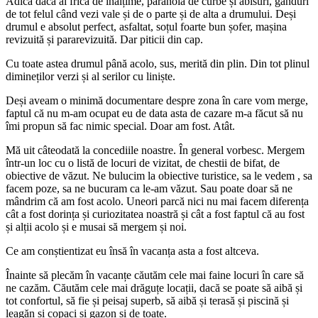
Adică dacă ai frică de înălțime, paranoia de curbe și abisuri, gânduri
de tot felul când vezi vale și de o parte și de alta a drumului. Deși
drumul e absolut perfect, asfaltat, soțul foarte bun șofer, mașina
revizuită și pararevizuită. Dar piticii din cap.
Cu toate astea drumul până acolo, sus, merită din plin. Din tot plinul
dimineților verzi și al serilor cu liniște.
Deși aveam o minimă documentare despre zona în care vom merge,
faptul că nu m-am ocupat eu de data asta de cazare m-a făcut să nu
îmi propun să fac nimic special. Doar am fost. Atât.
Mă uit câteodată la concediile noastre. În general vorbesc. Mergem
într-un loc cu o listă de locuri de vizitat, de chestii de bifat, de
obiective de văzut. Ne bulucim la obiective turistice, sa le vedem , sa
facem poze, sa ne bucuram ca le-am văzut. Sau poate doar să ne
mândrim că am fost acolo. Uneori parcă nici nu mai facem diferența
cât a fost dorința și curiozitatea noastră și cât a fost faptul că au fost
și alții acolo și e musai să mergem și noi.
Ce am conștientizat eu însă în vacanța asta a fost altceva.
Înainte să plecăm în vacanțe căutăm cele mai faine locuri în care să
ne cazăm. Căutăm cele mai drăguțe locații, dacă se poate să aibă și
tot confortul, să fie și peisaj superb, să aibă și terasă și piscină și
leagăn și copaci și gazon și de toate.