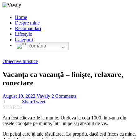
Home
Despre mine
Recomandări
Lifestyle
Categorii
Română
Obiective turistice
Vacanța ca vacanță – liniște, relaxare,
conectare
August 10, 2022
Vavaly
2 Comments
0
Share
Tweet
SHARES
Am fost câteva zile la munte. Undeva la cota 1000, intr-una din
casele cocoțate pe munte, într-un peisaj absolut de vis.
Un peisaj care îți taie răsuflarea. La propriu, dacă ești fricos ca mine.