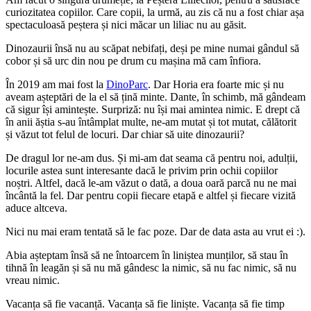
curiozitatea copiilor. Care copii, la urmă, au zis că nu a fost chiar așa
spectaculoasă peștera și nici măcar un liliac nu au găsit.
Dinozaurii însă nu au scăpat nebifați, deși pe mine numai gândul să
cobor și să urc din nou pe drum cu mașina mă cam înfiora.
În 2019 am mai fost la
DinoParc
. Dar Horia era foarte mic și nu
aveam așteptări de la el să țină minte. Dante, în schimb, mă gândeam
că sigur își amintește. Surpriză: nu își mai amintea nimic. E drept că
în anii ăștia s-au întâmplat multe, ne-am mutat și tot mutat, călătorit
și văzut tot felul de locuri. Dar chiar să uite dinozaurii?
De dragul lor ne-am dus. Și mi-am dat seama că pentru noi, adulții,
locurile astea sunt interesante dacă le privim prin ochii copiilor
noștri. Altfel, dacă le-am văzut o dată, a doua oară parcă nu ne mai
încântă la fel. Dar pentru copii fiecare etapă e altfel și fiecare vizită
aduce altceva.
Nici nu mai eram tentată să le fac poze. Dar de data asta au vrut ei :).
Abia așteptam însă să ne întoarcem în liniștea munților, să stau în
tihnă în leagăn și să nu mă gândesc la nimic, să nu fac nimic, să nu
vreau nimic.
Vacanța să fie vacanță. Vacanța să fie liniște. Vacanța să fie timp