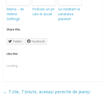
Mama – de
Podcast-uri pe
Sa meditam la
Helene
care le ascult
sanatatea
Delforge
planetei!
Share this:
Twitter
Facebook
Like this:
Loading...
←
7 zile, 7 ținute, aceeași pereche de jeanși