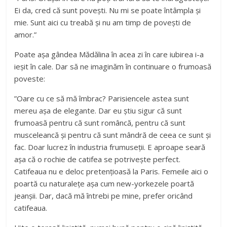
Ei da, cred că sunt povești. Nu mi se poate întâmpla și
mie. Sunt aici cu treabă și nu am timp de povești de
amor.”
Poate așa gândea Mădălina în acea zi în care iubirea i-a
ieșit în cale. Dar să ne imaginăm în continuare o frumoasă
poveste:
”Oare cu ce să mă îmbrac? Parisiencele astea sunt
mereu așa de elegante. Dar eu știu sigur că sunt
frumoasă pentru că sunt româncă, pentru că sunt
musceleancă și pentru că sunt mândră de ceea ce sunt și
fac. Doar lucrez în industria frumuseții. E aproape seară
așa că o rochie de catifea se potrivește perfect.
Catifeaua nu e deloc pretențioasă la Paris. Femeile aici o
poartă cu naturalețe așa cum new-yorkezele poartă
jeanșii. Dar, dacă mă întrebi pe mine, prefer oricând
catifeaua.