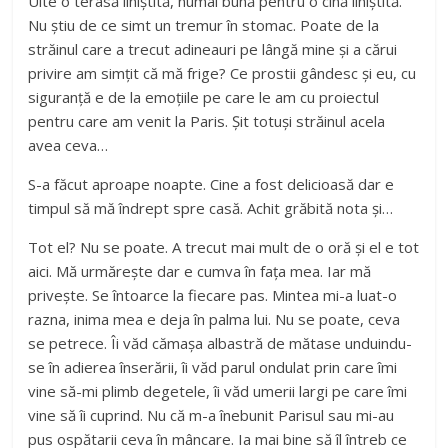
Uite o terasă liniștită, numai bună pentru o cină liniștită.
Nu știu de ce simt un tremur în stomac. Poate de la
străinul care a trecut adineauri pe lângă mine și a cărui
privire am simțit că mă frige? Ce prostii gândesc și eu, cu
siguranță e de la emoțiile pe care le am cu proiectul
pentru care am venit la Paris. Șit totuși străinul acela
avea ceva…
S-a făcut aproape noapte. Cine a fost delicioasă dar e
timpul să mă îndrept spre casă. Achit grăbită nota și…
Tot el? Nu se poate. A trecut mai mult de o oră și el e tot
aici. Mă urmărește dar e cumva în fața mea. Iar mă
privește. Se întoarce la fiecare pas. Mintea mi-a luat-o
razna, inima mea e deja în palma lui. Nu se poate, ceva
se petrece. Îi văd cămașa albastră de mătase unduindu-
se în adierea înserării, îi văd parul ondulat prin care îmi
vine să-mi plimb degetele, îi văd umerii largi pe care îmi
vine să îi cuprind. Nu că m-a înebunit Parisul sau mi-au
pus ospătarii ceva în mâncare. Ia mai bine să îl întreb ce