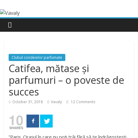
Clubul condeielor parfumate
Catifea, mătase și
parfumuri – o poveste de
succes
October 31, 2018
Vavaly
12 Comments
10
SHARES
”Paris. Orașul în care nu poți trăi fără să te îndrăgostești.