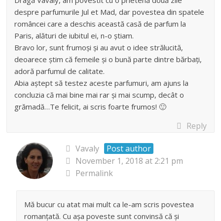
Dragă Vavaly, am povestit cu o prietenă două zile
despre parfumurile Jul et Mad, dar povestea din spatele
româncei care a deschis această casă de parfum la
Paris, alături de iubitul ei, n-o știam.
Bravo lor, sunt frumoși și au avut o idee strălucită,
deoarece știm că femeile și o bună parte dintre bărbați,
adoră parfumul de calitate.
Abia aștept să testez aceste parfumuri, am ajuns la
concluzia că mai bine mai rar și mai scump, decât o
grămadă…Te felicit, ai scris foarte frumos! 🙂
Reply
Vavaly
Post author
November 1, 2018 at 2:21 pm
Permalink
Mă bucur cu atat mai mult ca le-am scris povestea
romanțată. Cu așa poveste sunt convinsă că și