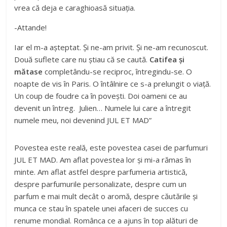
vrea că deja e caraghioasă situația.
-Attande!
Iar el m-a așteptat. Și ne-am privit. Și ne-am recunoscut.
Două suflete care nu știau că se caută.
Catifea și
mătase
completându-se reciproc, întregindu-se. O
noapte de vis în Paris. O întâlnire ce s-a prelungit o viață.
Un coup de foudre ca în povești. Doi oameni ce au
devenit un întreg. Julien… Numele lui care a întregit
numele meu, noi devenind JUL ET MAD”
Povestea este reală, este povestea casei de parfumuri
JUL ET MAD. Am aflat povestea lor și mi-a rămas în
minte. Am aflat astfel despre parfumeria artistică,
despre parfumurile personalizate, despre cum un
parfum e mai mult decât o aromă, despre căutările și
munca ce stau în spatele unei afaceri de succes cu
renume mondial. Românca ce a ajuns în top alături de