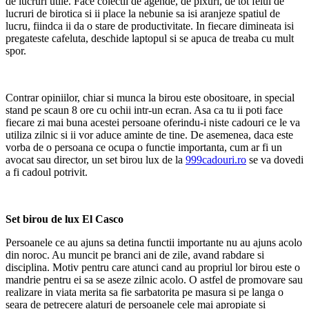
de lucruri utile. Face colectii de agende, de pixuri, de tot felul de
lucruri de birotica si ii place la nebunie sa isi aranjeze spatiul de
lucru, fiindca ii da o stare de productivitate. In fiecare dimineata isi
pregateste cafeluta, deschide laptopul si se apuca de treaba cu mult
spor.
Contrar opiniilor, chiar si munca la birou este obositoare, in special
stand pe scaun 8 ore cu ochii intr-un ecran. Asa ca tu ii poti face
fiecare zi mai buna acestei persoane oferindu-i niste cadouri ce le va
utiliza zilnic si ii vor aduce aminte de tine. De asemenea, daca este
vorba de o persoana ce ocupa o functie importanta, cum ar fi un
avocat sau director, un set birou lux de la
999cadouri.ro
se va dovedi
a fi cadoul potrivit.
Set birou de lux El Casco
Persoanele ce au ajuns sa detina functii importante nu au ajuns acolo
din noroc. Au muncit pe branci ani de zile, avand rabdare si
disciplina. Motiv pentru care atunci cand au propriul lor birou este o
mandrie pentru ei sa se aseze zilnic acolo. O astfel de promovare sau
realizare in viata merita sa fie sarbatorita pe masura si pe langa o
seara de petrecere alaturi de persoanele cele mai apropiate si