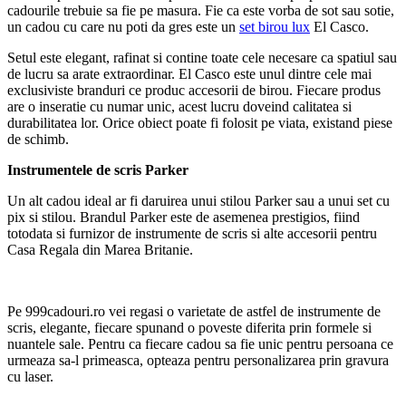
cadourile trebuie sa fie pe masura. Fie ca este vorba de sot sau sotie,
un cadou cu care nu poti da gres este un
set birou lux
El Casco.
Setul este elegant, rafinat si contine toate cele necesare ca spatiul sau
de lucru sa arate extraordinar. El Casco este unul dintre cele mai
exclusiviste branduri ce produc accesorii de birou. Fiecare produs
are o inseratie cu numar unic, acest lucru doveind calitatea si
durabilitatea lor. Orice obiect poate fi folosit pe viata, existand piese
de schimb.
Instrumentele de scris Parker
Un alt cadou ideal ar fi daruirea unui stilou Parker sau a unui set cu
pix si stilou. Brandul Parker este de asemenea prestigios, fiind
totodata si furnizor de instrumente de scris si alte accesorii pentru
Casa Regala din Marea Britanie.
Pe 999cadouri.ro vei regasi o varietate de astfel de instrumente de
scris, elegante, fiecare spunand o poveste diferita prin formele si
nuantele sale. Pentru ca fiecare cadou sa fie unic pentru persoana ce
urmeaza sa-l primeasca, opteaza pentru personalizarea prin gravura
cu laser.