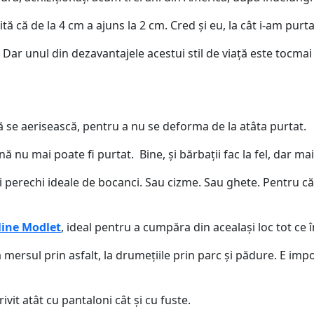
ită că de la 4 cm a ajuns la 2 cm. Cred și eu, la cât i-am pu
Dar unul din dezavantajele acestui stil de viață este tocmai
să se aerisească, pentru a nu se deforma de la atâta purtat.
nu mai poate fi purtat. Bine, și bărbații fac la fel, dar ma
oi perechi ideale de bocanci. Sau cizme. Sau ghete. Pentru 
ine Modlet
, ideal pentru a cumpăra din acealași loc tot ce 
 mersul prin asfalt, la drumețiile prin parc și pădure. E imp
vit atât cu pantaloni cât și cu fuste.