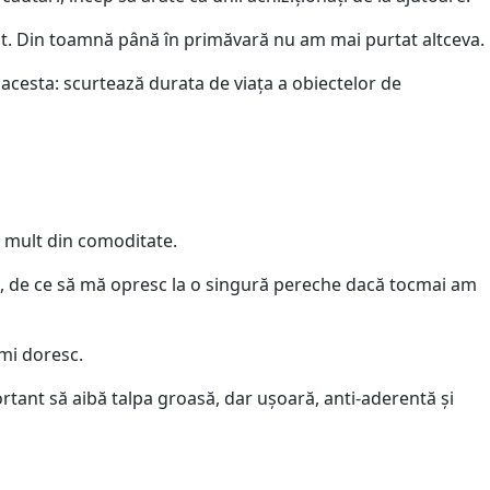
rtat. Din toamnă până în primăvară nu am mai purtat altceva.
 acesta: scurtează durata de viața a obiectelor de
i mult din comoditate.
că, de ce să mă opresc la o singură pereche dacă tocmai am
îmi doresc.
ortant să aibă talpa groasă, dar ușoară, anti-aderentă și