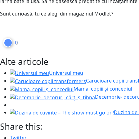
Iarna bate la ușă. Să ne găsească pregătite cu încălțăminte 
Sunt curioasă, tu ce alegi din magazinul Modlet?
0
Alte articole
Universul meu
Carucioare copii tran
Mama, copiii și concediul
Decembrie- decoruri
Duzina de 
Share this:
Twitter