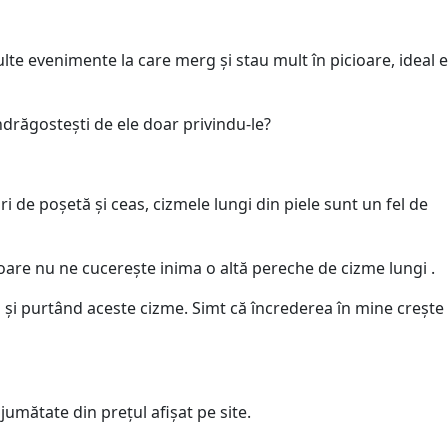
lte evenimente la care merg și stau mult în picioare, ideal e
ndrăgostești de ele doar privindu-le?
ri de poșetă și ceas, cizmele lungi din piele sunt un fel de
itoare nu ne cucerește inima o altă pereche de cizme lungi .
 și purtând aceste cizme. Simt că încrederea în mine crește
jumătate din prețul afișat pe site.