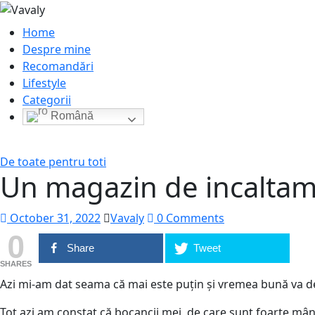
Home
Despre mine
Recomandări
Lifestyle
Categorii
Română
De toate pentru toti
Un magazin de incaltam
October 31, 2022
Vavaly
0 Comments
0
Share
Tweet
SHARES
Azi mi-am dat seama că mai este puțin și vremea bună va de
Tot azi am constat că bocancii mei, de care sunt foarte mândr