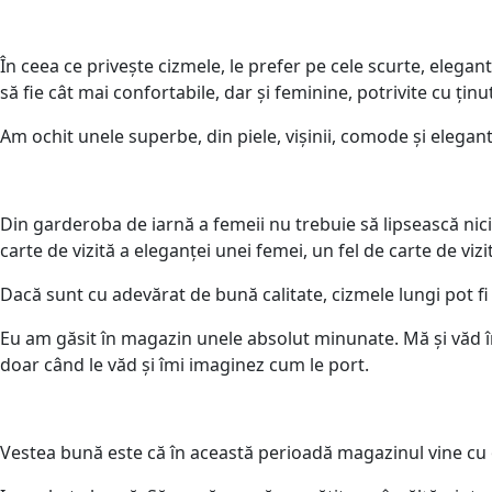
În ceea ce privește cizmele, le prefer pe cele scurte, elega
să fie cât mai confortabile, dar și feminine, potrivite cu ținu
Am ochit unele superbe, din piele, vișinii, comode și elegant
Din garderoba de iarnă a femeii nu trebuie să lipsească nici c
carte de vizită a eleganței unei femei, un fel de carte de vizită
Dacă sunt cu adevărat de bună calitate, cizmele lungi pot fi 
Eu am găsit în magazin unele absolut minunate. Mă și văd îm
doar când le văd și îmi imaginez cum le port.
Vestea bună este că în această perioadă magazinul vine cu o o