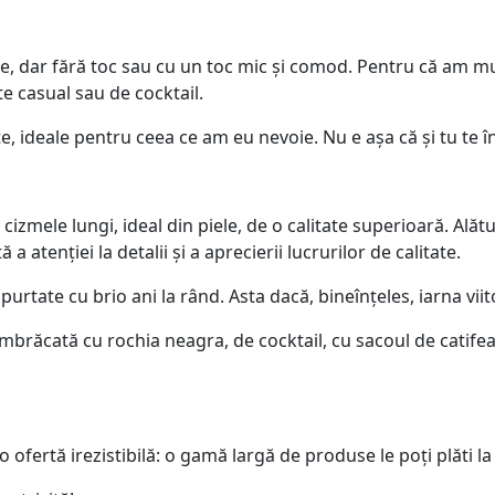
nte, dar fără toc sau cu un toc mic și comod. Pentru că am mu
te casual sau de cocktail.
e, ideale pentru ceea ce am eu nevoie. Nu e așa că și tu te î
izmele lungi, ideal din piele, de o calitate superioară. Alătu
 a atenției la detalii și a aprecierii lucrurilor de calitate.
purtate cu brio ani la rând. Asta dacă, bineînțeles, iarna vi
brăcată cu rochia neagra, de cocktail, cu sacoul de catifea
fertă irezistibilă: o gamă largă de produse le poți plăti la 