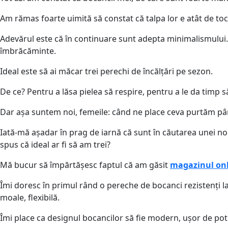
Am rămas foarte uimită să constat că talpa lor e atât de toc
Adevărul este că în continuare sunt adepta minimalismului. 
îmbrăcăminte.
Ideal este să ai măcar trei perechi de încălțări pe sezon.
De ce? Pentru a lăsa pielea să respire, pentru a le da timp 
Dar așa suntem noi, femeile: când ne place ceva purtăm până 
Iată-mă așadar în prag de iarnă că sunt în căutarea unei n
spus că ideal ar fi să am trei?
Mă bucur să împărtășesc faptul că am găsit
magazinul onl
Îmi doresc în primul rând o pereche de bocanci rezistenți la
moale, flexibilă.
Îmi place ca designul bocancilor să fie modern, ușor de potri