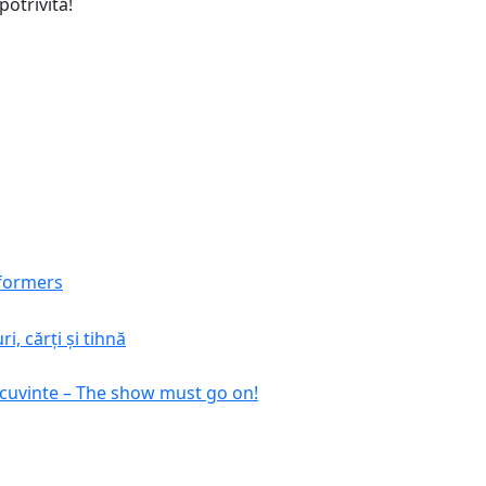
potrivită!
sformers
, cărți și tihnă
cuvinte – The show must go on!