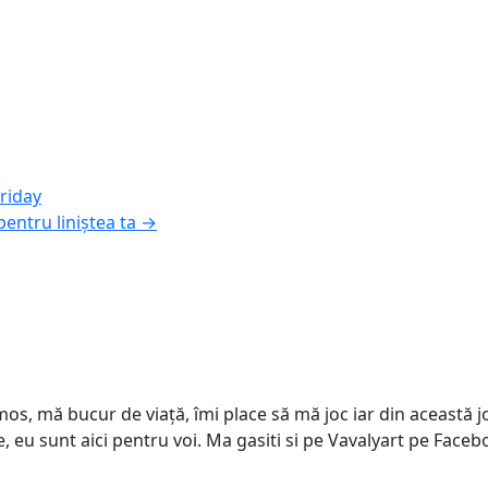
Friday
entru liniștea ta
→
s, mă bucur de viață, îmi place să mă joc iar din această joa
e, eu sunt aici pentru voi. Ma gasiti si pe Vavalyart pe Face