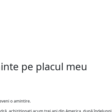
inte pe placul meu
veni o amintire.
ă, achiziționați acum trei ani din America, după îndelungi că