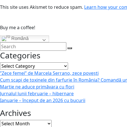
This site uses Akismet to reduce spam.
Learn how your com
Buy me a coffee!
Română
Categories
Categories
”Zece femei” de Marcela Serrano, zece povești
Cum scapi de toxinele din farfurie în România? Comandă u
Martie ne aduce primăvara cu flori
Jurnalul lunii februarie – hibernare
Ianuarie – început de an 2026 cu bucurii
Archives
Archives