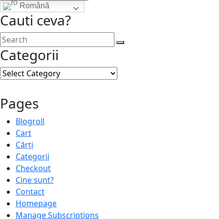
Română
Cauti ceva?
Categorii
Categorii
Pages
Blogroll
Cart
Cărți
Categorii
Checkout
Cine sunt?
Contact
Homepage
Manage Subscriptions