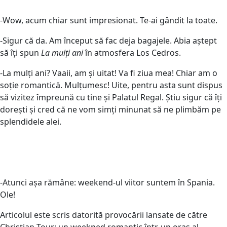
-Wow, acum chiar sunt impresionat. Te-ai gândit la toate.
-Sigur că da. Am început să fac deja bagajele. Abia aștept
să îți spun
La mulți ani
în atmosfera Los Cedros.
-La mulți ani? Vaaii, am și uitat! Va fi ziua mea! Chiar am o
soție romantică. Mulțumesc! Uite, pentru asta sunt dispus
să vizitez împreună cu tine și Palatul Regal. Știu sigur că îți
dorești și cred că ne vom simți minunat să ne plimbăm pe
splendidele alei.
-Atunci așa rămâne: weekend-ul viitor suntem în Spania.
Ole!
Articolul este scris datorită provocării lansate de către
Christian Tour: un weekned romantic într-un oraș al