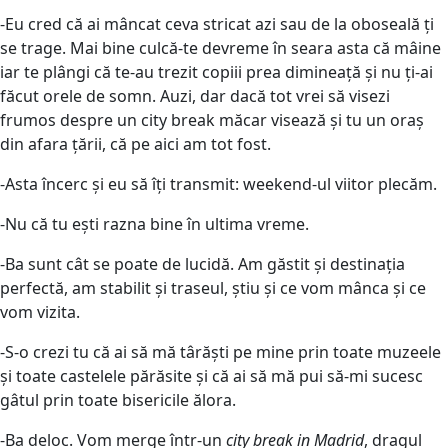
-Eu cred că ai mâncat ceva stricat azi sau de la oboseală ți
se trage. Mai bine culcă-te devreme în seara asta că mâine
iar te plângi că te-au trezit copiii prea dimineață și nu ți-ai
făcut orele de somn. Auzi, dar dacă tot vrei să visezi
frumos despre un city break măcar visează și tu un oraș
din afara țării, că pe aici am tot fost.
-Asta încerc și eu să îți transmit: weekend-ul viitor plecăm.
-Nu că tu ești razna bine în ultima vreme.
-Ba sunt cât se poate de lucidă. Am găstit și destinația
perfectă, am stabilit și traseul, știu și ce vom mânca și ce
vom vizita.
-S-o crezi tu că ai să mă târăști pe mine prin toate muzeele
și toate castelele părăsite și că ai să mă pui să-mi sucesc
gâtul prin toate bisericile ălora.
-Ba deloc. Vom merge într-un
city break in Madrid
, dragul