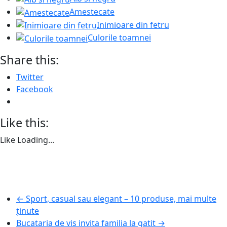
Amestecate
Inimioare din fetru
Culorile toamnei
Share this:
Twitter
Facebook
Like this:
Like
Loading...
←
Sport, casual sau elegant – 10 produse, mai multe
ținute
Bucataria de vis invita familia la gatit
→