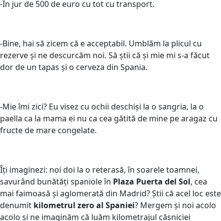
-În jur de 500 de euro cu tot cu transport.
-Bine, hai să zicem că e acceptabil. Umblăm la plicul cu
rezerve și ne descurcăm noi. Să știi că și mie mi s-a făcut
dor de un tapas și o cerveza din Spania.
-Mie îmi zici? Eu visez cu ochii deschiși la o sangria, la o
paella ca la mama ei nu ca cea gătită de mine pe aragaz cu
fructe de mare congelate.
Îți imaginezi: noi doi la o reterasă, în soarele toamnei,
savurând bunătăți spaniole în
Plaza Puerta del Sol
, cea
mai faimoasă și aglomerată din Madrid? Știi că acel loc este
denumit
kilometrul zero al Spaniei
? Mergem și noi acolo
acolo și ne imaginăm că luăm kilometrajul căsniciei