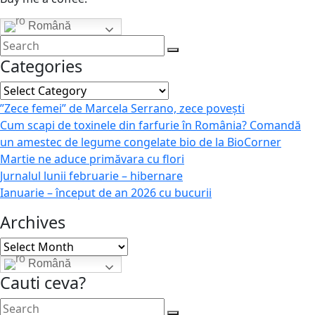
Română
Categories
Categories
”Zece femei” de Marcela Serrano, zece povești
Cum scapi de toxinele din farfurie în România? Comandă
un amestec de legume congelate bio de la BioCorner
Martie ne aduce primăvara cu flori
Jurnalul lunii februarie – hibernare
Ianuarie – început de an 2026 cu bucurii
Archives
Archives
Română
Cauti ceva?