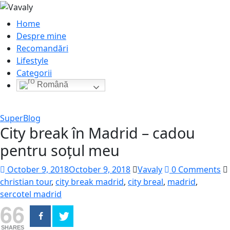
Home
Despre mine
Recomandări
Lifestyle
Categorii
Română
SuperBlog
City break în Madrid – cadou
pentru soțul meu
October 9, 2018
October 9, 2018
Vavaly
0 Comments
christian tour
,
city break madrid
,
city breal
,
madrid
,
sercotel madrid
66
SHARES