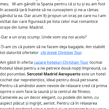
meu. M-am gândit la Spania pentru că și tu și eu am fost
în această țară înainte să ne cunoaștem și ne-a rămas
gândul la ea. Dar acum îți propun un oraș pe care nu l-am
vizitat dar care figurează pe lista celor mai romantice
orașe din lume: Madrid.
-Dar e un oraș scump. Unde vom sta noi acolo?
-Ți-am zis că putem să ne facem deja bagajele. Am stabilit
tot datorită ofertelor
city break Christian Tour
.
Am găsit în oferta
cazare hoteluri Christian Tour
tocmai
hotelul ideal pentru a ne petrece două nopți împreună, ca
doi porumbei.
Sercotel Madrid Aeropuerto
este un hotel
cochet dar nepretențios, ideal pentru două persoane.
Pentru că amândoi avem nevoie de relaxare cred că prima
oprire o vom face la saună și la centrul de fitness.
Camerele au un decor elegant, cu podele din lemn, cu
aspect plăcut și ingrijit, aerisit. Pentru că în relaxarea
noastră modernă sigur e inclus și un program tv sau ceva