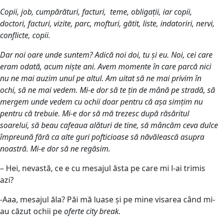
Copii, job, cumpărături, facturi, teme, obligații, iar copii,
doctori, facturi, vizite, parc, mofturi, gătit, liste, indatoriri, nervi,
conflicte, copii.
Dar noi oare unde suntem? Adică noi doi, tu și eu. Noi, cei care
eram odată, acum niște ani. Avem momente în care parcă nici
nu ne mai auzim unul pe altul. Am uitat să ne mai privim în
ochi, să ne mai vedem. Mi-e dor să te țin de mână pe stradă, să
mergem unde vedem cu ochii doar pentru că așa simțim nu
pentru că trebuie. Mi-e dor să mă trezesc după răsăritul
soarelui, să beau cafeaua alături de tine, să mâncăm ceva dulce
împreună fără ca alte guri pofticioase să năvălească asupra
noastră. Mi-e dor să ne regăsim.
– Hei, nevastă, ce e cu mesajul ăsta pe care mi l-ai trimis
azi?
-Aaa, mesajul ăla? Păi mă luase și pe mine visarea când mi-
au căzut ochii pe
oferte city break.