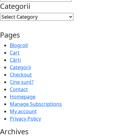
Categorii
Categorii
Pages
Blogroll
Cart
Cărți
Categorii
Checkout
Cine sunt?
Contact
Homepage
Manage Subscriptions
My account
Privacy Policy
Archives