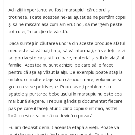
Achiziții importante au fost marsupiul, căruciorul și
trotineta. Toate acestea ne-au ajutat să ne purtăm copiii
și să ne mișcăm așa cum am vrut noi, să mergem peste
tot cu ei, în funcție de vârstă.
Dacă sunteți în căutarea unora din aceste produse sfatul
meu este să vă luați timp, să vă informați, să vedeți ce vi
se potrivește ca și stil, culoare, material și stil de viață al
familiei. Acestea nu sunt achiziții pe care să le faceți
pentru că așa ați văzut la alții. De exemplu poate stați la
un bloc cu multe etaje și un cărucior mare, voluminos și
greu nu vi se potrivește. Poate aveți probleme cu
spatele și purtarea bebelușului în marsupiu nu este cea
mai bună alegere. Trebuie gândit și documentat fiecare
pas pe care îl faceți atunci când copiii sunt mici, astfel
încât creșterea lor să nu devină o povară.
Eu am depășit demult această etapă a vieții. Poate va
veni din nou atunci când vom avea nepoți. Cine știe.