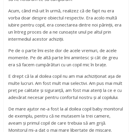
Acum, când mă uit în urmă, realizez că de fapt nu era
vorba doar despre obiectul respectiv. Era acolo multă
iubire pentru copil, era conectarea dintre noi părinții, era
un întreg proces de a ne cunoaște unul pe altul prin
intermediul acestor achiziții.
Pe de o parte îmi este dor de acele vremuri, de acele
momente. Pe de altă parte îmi amintesc și cât de greu
era să facem cumpărături cu un copil mic în brațe.
E drept că la al doilea copil nu am mai achiziționat așa de
multe lucruri. Am fost mult mai selectivi. Am pus mai mult
preț pe calitate și siguranță, am fost mai atenți la ce e cu
adevărat necesar pentru confortul nostru și al copilului.
De mare ajutor ne-a fost la al doilea copil baby monitorul
de exemplu, pentru că ne mutasem la trei camere,
aveam și primul copil de care trebuia să am grijă.
Monitorul mi-a dat o mai mare libertate de mișcare.