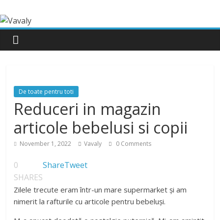
De toate pentru toti
Reduceri in magazin
articole bebelusi si copii
November 1, 2022
Vavaly
0 Comments
0
Share
Tweet
SHARES
Zilele trecute eram într-un mare supermarket și am
nimerit la rafturile cu articole pentru bebeluși.