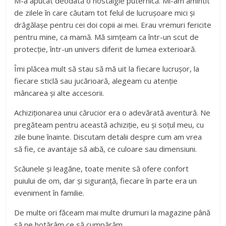
M-a apucat deodată o nostalgie puternică. Mi-am amintit
de zilele în care căutam tot felul de lucrușoare mici și
drăgălașe pentru cei doi copii ai mei. Erau vremuri fericite
pentru mine, ca mamă. Mă simțeam ca într-un scut de
protecție, într-un univers diferit de lumea exterioară.
Îmi plăcea mult să stau să mă uit la fiecare lucrușor, la
fiecare sticlă sau jucărioară, alegeam cu atenție
mâncarea și alte accesorii.
Achiziționarea unui cărucior era o adevărată aventură. Ne
pregăteam pentru această achiziție, eu și soțul meu, cu
zile bune înainte. Discutam detalii despre cum am vrea
să fie, ce avantaje să aibă, ce culoare sau dimensiuni.
Scăunele și leagăne, toate menite să ofere confort
puiului de om, dar și siguranță, fiecare în parte era un
eveniment în familie.
De multe ori făceam mai multe drumuri la magazine până
să ne hotărâm ce să cumpărăm.