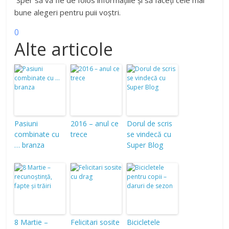
Sper să vă fie de folos informațiile și să faceți cele mai
bune alegeri pentru puii voștri.
0
Alte articole
Pasiuni
2016 – anul ce
Dorul de scris
combinate cu
trece
se vindecă cu
… branza
Super Blog
8 Martie –
Felicitari sosite
Bicicletele