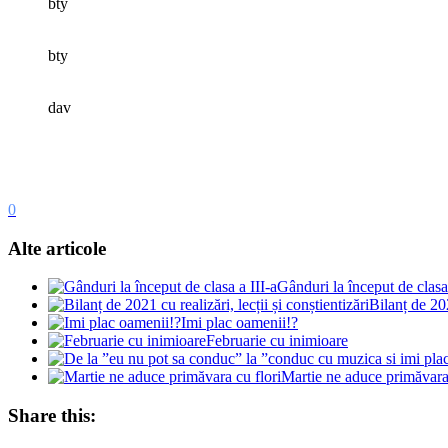
bty
bty
dav
0
Alte articole
Gânduri la început de clasa 
Bilanț de 202
Imi plac oamenii!?
Februarie cu inimioare
Martie ne aduce primăvara 
Share this: