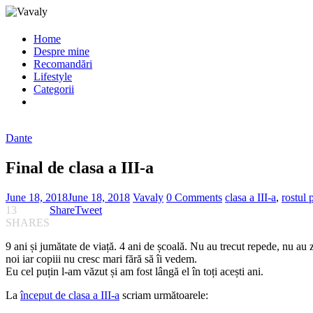
Home
Despre mine
Recomandări
Lifestyle
Categorii
Dante
Final de clasa a III-a
June 18, 2018
June 18, 2018
Vavaly
0 Comments
clasa a III-a
,
rostul
13
Share
Tweet
SHARES
9 ani și jumătate de viață. 4 ani de școală. Nu au trecut repede, nu au 
noi iar copiii nu cresc mari fără să îi vedem.
Eu cel puțin l-am văzut și am fost lângă el în toți acești ani.
La
început de clasa a III-a
scriam următoarele: