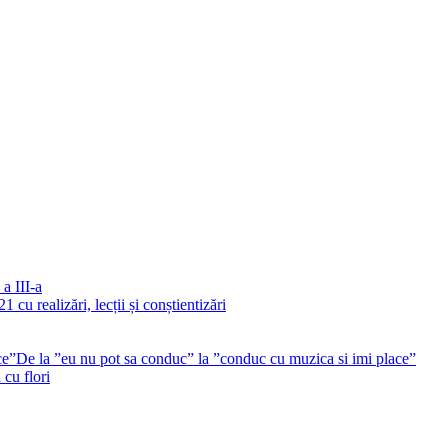
a III-a
1 cu realizări, lecții și conștientizări
De la ”eu nu pot sa conduc” la ”conduc cu muzica si imi place”
cu flori