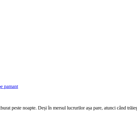
 pe pamant
zburat peste noapte. Deși în mersul lucrurilor așa pare, atunci când trăie