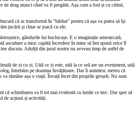
 de drag atunci când va fi pregătit. Așa cum a fost și cu cititul,
 bucură că se transformă în ”bărbat” pentru că așa va putea să își
m jucării și chiar se joacă cu ele.
năstrușnice, gândurile lui buclucașe. E o imaginație amestecată,
stă ascultare a mea: capătă încredere în mine să îmi spună orice îl
ne discuta. Adulții din jurul nostru nu avveau timp de astfel de
talii de zi cu zi. Uită ce zi este, uită la ce oră are un eveniment, uită
un coleg, întrebăm pe doamna învățătoare. Dar îi amintesc mereu că
nu va rămâne așa o viață. Învață încet din proprile greșeli. Nu sunt
t că schimbarea va fi tot mai evidentă cu lunile ce trec. Dar sper să
 de acțiuni și activități.