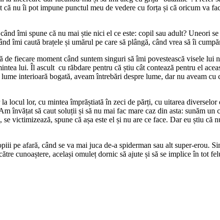
țat că nu îi pot impune punctul meu de vedere cu forța și că oricum va face
când îmi spune că nu mai știe nici el ce este: copil sau adult? Uneori se
ând îmi caută brațele și umărul pe care să plângă, când vrea să îi cumpără
ită de fiecare moment când suntem singuri să îmi povestească visele lui 
ntea lui. Îl ascult cu răbdare pentru că știu cât contează pentru el acea
o lume interioară bogată, aveam întrebări despre lume, dar nu aveam cu ci
locul lor, cu mintea împrăștiată în zeci de părți, cu uitarea diverselor de
e. Am învățat să caut soluții și să nu mai fac mare caz din asta: sunăm 
și, se victimizează, spune că așa este el și nu are ce face. Dar eu știu că 
piii pe afară, când se va mai juca de-a spiderman sau alt super-erou. Sim
re cunoaștere, același omuleț dornic să ajute și să se implice în tot felul