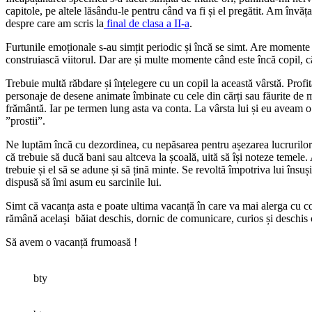
capitole, pe altele lăsându-le pentru când va fi și el pregătit. Am învă
despre care am scris la
final de clasa a II-a
.
Furtunile emoționale s-au simțit periodic și încă se simt. Are momente 
construiască viitorul. Dar are și multe momente când este încă copil, c
Trebuie multă răbdare și înțelegere cu un copil la această vârstă. Prof
personaje de desene animate îmbinate cu cele din cărți sau făurite de mi
frământă. Iar pe termen lung asta va conta. La vârsta lui și eu aveam 
”prostii”.
Ne luptăm încă cu dezordinea, cu nepăsarea pentru așezarea lucrurilor la 
că trebuie să ducă bani sau altceva la școală, uită să își noteze temel
trebuie și el să se adune și să țină minte. Se revoltă împotriva lui însu
dispusă să îmi asum eu sarcinile lui.
Simt că vacanța asta e poate ultima vacanță în care va mai alerga cu co
rămână același băiat deschis, dornic de comunicare, curios și deschis căt
Să avem o vacanță frumoasă !
bty