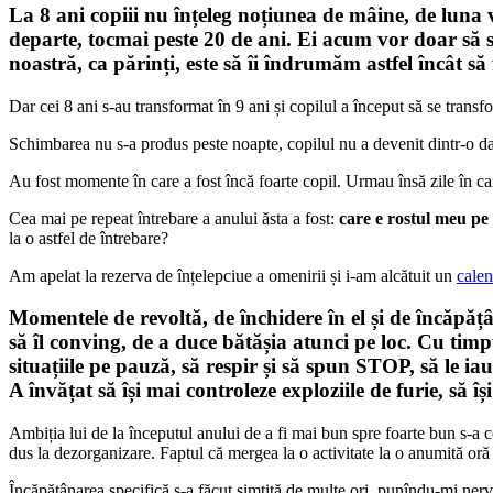
La 8 ani copiii nu înțeleg noțiunea de mâine, de luna v
departe, tocmai peste 20 de ani. Ei acum vor doar să se
noastră, ca părinți, este să îi îndrumăm astfel încât să
Dar cei 8 ani s-au transformat în 9 ani și copilul a început să se trans
Schimbarea nu s-a produs peste noapte, copilul nu a devenit dintr-o dată 
Au fost momente în care a fost încă foarte copil. Urmau însă zile în care 
Cea mai pe repeat întrebare a anului ăsta a fost:
care e rostul meu p
la o astfel de întrebare?
Am apelat la rezerva de înțelepciue a omenirii și i-am alcătuit un
cale
Momentele de revoltă, de închidere în el și de încăpăț
să îl conving, de a duce bătășia atunci pe loc. Cu timp
situațiile pe pauză, să respir și să spun STOP, să le iau
A învățat să își mai controleze exploziile de furie, să îș
Ambiția lui de la începutul anului de a fi mai bun spre foarte bun s-a co
dus la dezorganizare. Faptul că mergea la o activitate la o anumită oră 
Încăpățânarea specifică s-a făcut simțită de multe ori, punîndu-mi nervi