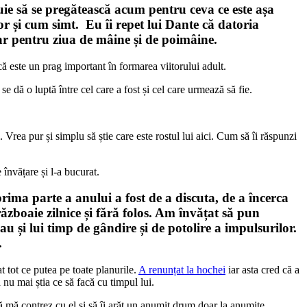
buie să se pregătească acum pentru ceva ce este așa
or și cum simt. Eu îi repet lui Dante că datoria
doar pentru ziua de mâine și de poimâine.
că este un prag important în formarea viitorului adult.
e dă o luptă între cel care a fost și cel care urmează să fie.
 Vrea pur și simplu să știe care este rostul lui aici. Cum să îi răspunzi
 învățare și l-a bucurat.
rima parte a anului a fost de a discuta, de a încerca
ăzboaie zilnice și fără folos. Am învățat să pun
dau și lui timp de gândire și de potolire a impulsurilor.
.
t tot ce putea pe toate planurile.
A renunțat la hochei
iar asta cred că a
nu mai știa ce să facă cu timpul lui.
să mă contrez cu el și să îi arăt un anumit drum doar la anumite