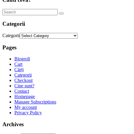
Categorii
Categorii
Pages
Blogroll
Cart
Cărți
Categorii
Checkout
Cine sunt?
Contact
Homepage
Manage Subscriptions
My account
Privacy Policy
Archives