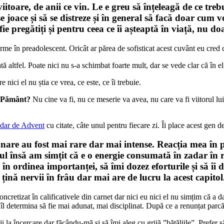
iitoare, de anii ce vin. Le e greu să înțeleagă de ce tre
 joace și să se distreze și în general să facă doar cum v
 fie pregătiți și pentru ceea ce îi așteaptă în viață, nu 
forme în preadolescent. Oricât ar părea de sofisticat acest cuvânt eu cred 
altfel. Poate nici nu s-a schimbat foarte mult, dar se vede clar că în el s
nici el nu știa ce vrea, ce este, ce îi trebuie.
e Pământ?
Nu cine va fi, nu ce meserie va avea, nu care va fi viitorul lui.
ndar de Advent
cu citate, câte unul pentru fiecare zi. Îi place acest gen de
ânare au fost mai rare dar mai intense. Reacția mea în p
ul însă am simțit că e o energie consumată în zadar în r
 în ordinea importanței, să îmi dozez eforturile și să îi 
i țină nervii în frâu dar mai are de lucru la acest capitol
ncretizat în calificativele din carnet dar nici eu nici el nu simțim că a da
îl determina să fie mai adunat, mai disciplinat. După ce a renunțat parcă 
i la încercare dar făcându-mă și să îmi aleg cu grijă ”bătăliile”. Prefer 