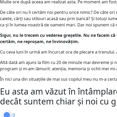
Multe ore după aceea am realizat asta. Pe moment am fost
De câte ori nu îi certăm noi pentru orice nimic? De câte ori n
caiete, cărți sau stilouri acasă sau prin bancă? Și totuși lu
ca și în lumea noastră de oameni mari. Dar noi spunem că nu
Sigur, nu le trecem cu vederea greșelile. Nu ne facem că 
certăm, ne reproșam, ne învinovățim.
Cu ceva luni în urmă am încurcat ora de plecare a trenului. 
Altă dată am ajuns la film cu 20 de minute mai devreme și
program și m-am lămurit: atenția, memoria și ochii mei mi-a
În nici una din situațiile de mai sus copilul meu nu m-a cer
Eu asta am văzut în întâmplarea
decât suntem chiar și noi cu gr
0