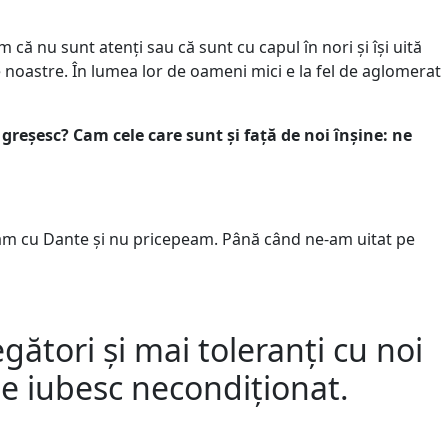
 că nu sunt atenți sau că sunt cu capul în nori și își uită
le noastre. În lumea lor de oameni mici e la fel de aglomerat
greșesc? Cam cele care sunt și față de noi înșine: ne
tam cu Dante și nu pricepeam. Până când ne-am uitat pe
gători și mai toleranți cu noi
 ne iubesc necondiționat.