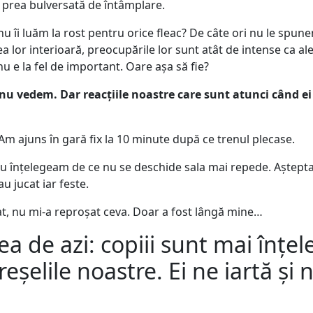
 prea bulversată de întâmplare.
u îi luăm la rost pentru orice fleac? De câte ori nu le spunem
mea lor interioară, preocupările lor sunt atât de intense ca a
 e la fel de important. Oare așa să fie?
nu vedem. Dar reacțiile noastre care sunt atunci când ei 
Am ajuns în gară fix la 10 minute după ce trenul plecase.
 nu înțelegeam de ce nu se deschide sala mai repede. Aștep
u jucat iar feste.
tat, nu mi-a reproșat ceva. Doar a fost lângă mine…
 de azi: copiii sunt mai înțele
eșelile noastre. Ei ne iartă și