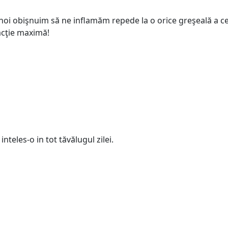
i noi obişnuim să ne inflamăm repede la o orice greşeală a cel
acţie maximă!
teles-o in tot tăvălugul zilei.