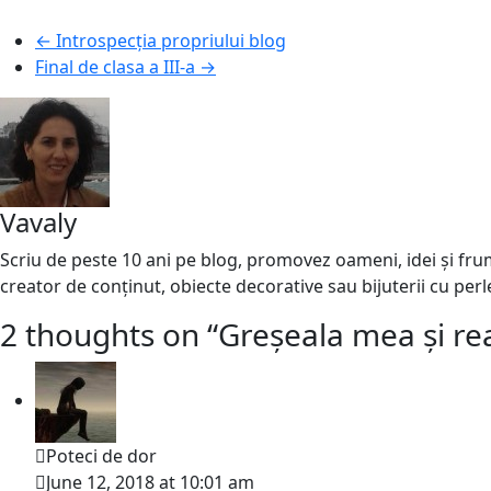
←
Introspecția propriului blog
Final de clasa a III-a
→
Vavaly
Scriu de peste 10 ani pe blog, promovez oameni, idei și frumo
creator de conținut, obiecte decorative sau bijuterii cu perl
2 thoughts on “
Greșeala mea și rea
Poteci de dor
June 12, 2018 at 10:01 am