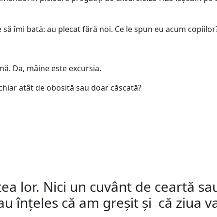
cepe să îmi bată: au plecat fără noi. Ce le spun eu acum copi
mă. Da, mâine este excursia.
 chiar atât de obosită sau doar căscată?
ea lor. Nici un cuvânt de ceartă sau
u înțeles că am greșit și că ziua va