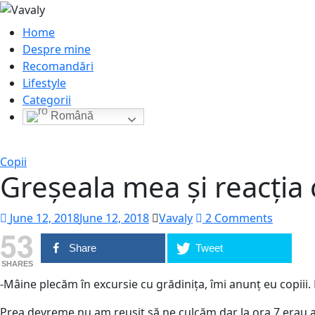
Home
Despre mine
Recomandări
Lifestyle
Categorii
Română
Copii
Greșeala mea și reacția 
June 12, 2018
June 12, 2018
Vavaly
2 Comments
53
Share
Tweet
SHARES
-Mâine plecăm în excursie cu grădinița, îmi anunț eu copiii
Prea devreme nu am reușit să ne culcăm dar la ora 7 erau am