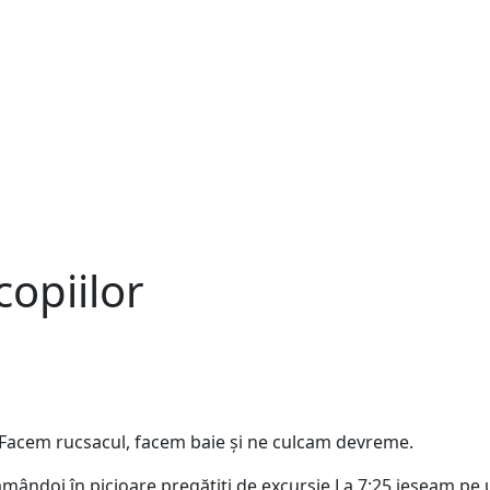
copiilor
. Facem rucsacul, facem baie și ne culcam devreme.
ândoi în picioare pregătiți de excursie.La 7:25 ieșeam pe u