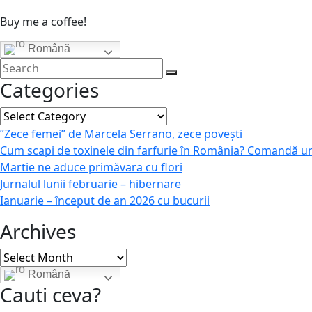
Buy me a coffee!
Română
Categories
Categories
”Zece femei” de Marcela Serrano, zece povești
Cum scapi de toxinele din farfurie în România? Comandă u
Martie ne aduce primăvara cu flori
Jurnalul lunii februarie – hibernare
Ianuarie – început de an 2026 cu bucurii
Archives
Archives
Română
Cauti ceva?