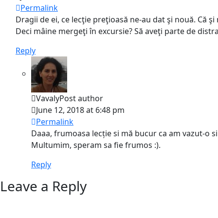
Permalink
Dragii de ei, ce lecţie preţioasă ne-au dat şi nouă. Că ş
Deci mâine mergeţi în excursie? Să aveţi parte de distr
Reply
Vavaly
Post author
June 12, 2018 at 6:48 pm
Permalink
Daaa, frumoasa lecție si mă bucur ca am vazut-o si in
Multumim, speram sa fie frumos :).
Reply
Leave a Reply