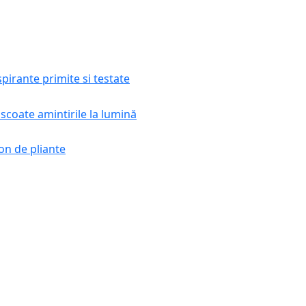
pirante primite si testate
scoate amintirile la lumină
on de pliante