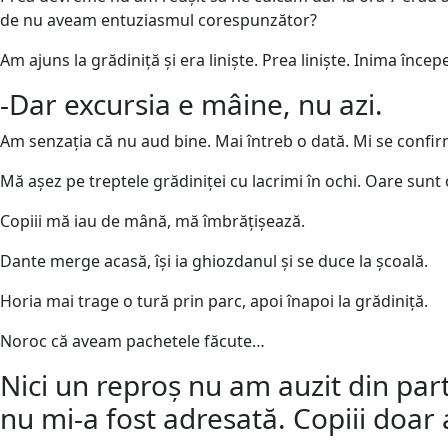
de nu aveam entuziasmul corespunzător?
Am ajuns la grădiniță și era liniște. Prea liniște. Inima în
-Dar excursia e mâine, nu azi.
Am senzația că nu aud bine. Mai întreb o dată. Mi se confir
Mă așez pe treptele grădiniței cu lacrimi în ochi. Oare sunt
Copiii mă iau de mână, mă îmbrățișează.
Dante merge acasă, își ia ghiozdanul și se duce la școală.
Horia mai trage o tură prin parc, apoi înapoi la grădiniță.
Noroc că aveam pachetele făcute…
Nici un reproș nu am auzit din part
nu mi-a fost adresată. Copiii doar a