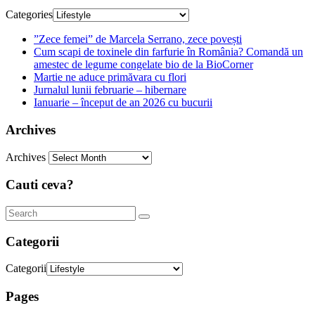
Categories
”Zece femei” de Marcela Serrano, zece povești
Cum scapi de toxinele din farfurie în România? Comandă un
amestec de legume congelate bio de la BioCorner
Martie ne aduce primăvara cu flori
Jurnalul lunii februarie – hibernare
Ianuarie – început de an 2026 cu bucurii
Archives
Archives
Cauti ceva?
Categorii
Categorii
Pages