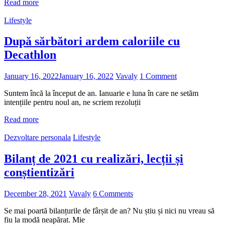
Read more
Lifestyle
După sărbători ardem caloriile cu
Decathlon
January 16, 2022
January 16, 2022
Vavaly
1 Comment
Suntem încă la început de an. Ianuarie e luna în care ne setăm
intențiile pentru noul an, ne scriem rezoluții
Read more
Dezvoltare personala
Lifestyle
Bilanț de 2021 cu realizări, lecții și
conștientizări
December 28, 2021
Vavaly
6 Comments
Se mai poartă bilanțurile de fârșit de an? Nu știu și nici nu vreau să
fiu la modă neapărat. Mie