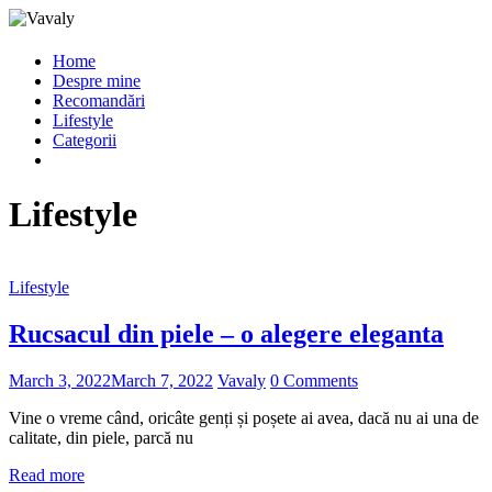
Home
Despre mine
Recomandări
Lifestyle
Categorii
Lifestyle
Lifestyle
Rucsacul din piele – o alegere eleganta
March 3, 2022
March 7, 2022
Vavaly
0 Comments
Vine o vreme când, oricâte genți și poșete ai avea, dacă nu ai una de
calitate, din piele, parcă nu
Read more