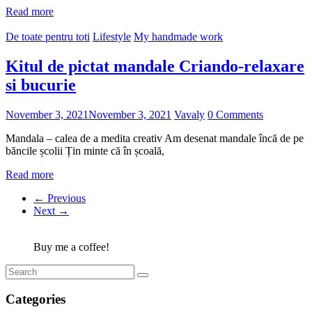
Read more
De toate pentru toti
Lifestyle
My handmade work
Kitul de pictat mandale Criando-relaxare
si bucurie
November 3, 2021
November 3, 2021
Vavaly
0 Comments
Mandala – calea de a medita creativ Am desenat mandale încă de pe
băncile școlii Țin minte că în școală,
Read more
← Previous
Next →
Buy me a coffee!
Categories