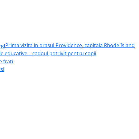
Prima vizita in orasul Providence, capitala Rhode Island
le educative – cadoul potrivit pentru copii
 frati
si