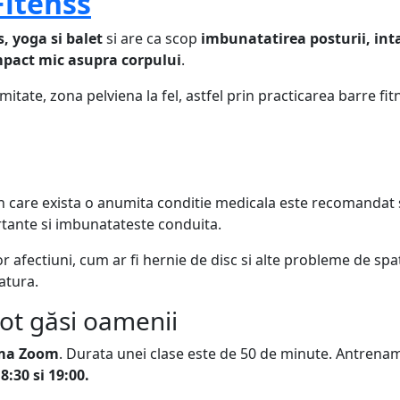
Fitenss
, yoga si balet
si are ca scop
imbunatatirea posturii, inta
pact mic asupra corpului
.
tate, zona pelviena la fel, astfel prin practicarea barre fit
l in care exista o anumita conditie medicala este recomandat 
ortante si imbunatateste conduita.
 afectiuni, cum ar fi hernie de disc si alte probleme de spate
atura.
pot găsi oamenii
orma Zoom
. Durata unei clase este de 50 de minute. Antrenament
8:30 si 19:00.