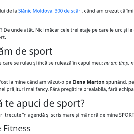
lui de la
Slănic Moldova, 300 de scări
, când am crezut că îm
 De unde atât. Nici măcar cele trei etaje pe care le urc și 
rt.
ăm de sport
 care se rulau și încă se rulează în capul meu:
nu am timp, nu
a fost la mine când am văzut-o pe
Elena Marton
spunând, pe 
nei prăjituri mai fancy. Fără pregătire prealabilă, fără echi
ă te apuci de sport?
ineri trecute în agendă și scris mare și mândră de mine SPORT
 Fitness