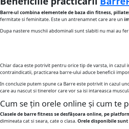
Beneficiile practicării
Barre
Barre-ul combina elementele de baza din fitness, pillates
fermitate si feminitate. Este un antrenamnet care are un
im
Dupa nastere muschii abdominali sunt slabiti nu mai au fermi
Chiar daca este potrivit pentru orice tip de varsta, in cazu
contraindicatii, practicarea barre-ului aduce beneficii imp
In concluzie putem spune ca Barre este potrivit in cazul unor
care au nascut si tinerelor care vor sa isi intareasca muscul
Cum se țin orele online și cum te 
Clasele de barre fitness se desfășoara online, pe platf
dimineata cat si seara, cate o clasa.
Orele disponibile sunt 