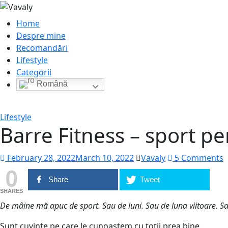
Home
Despre mine
Recomandări
Lifestyle
Categorii
Română
Lifestyle
Barre Fitness – sport pen
February 28, 2022
March 10, 2022
Vavaly
5 Comments
0
Share
Tweet
SHARES
De mâine mă apuc de sport. Sau de luni. Sau de luna viitoare. S
Sunt cuvinte pe care le cunoaștem cu toții prea bine.