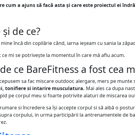
cum a ajuns să facă asta și care este proiectul ei îndrăz
 și de ce?
mine încă din copilărie când, iarna ieșeam cu sania la zăpa
 ce mi se potrivește la momentul în care mă aflu acum.
 de ce BareFitness a fost cea m
cepusem sa fac miscare outdoor, alergare, mers pe munte si 
, tonifiere si intarire musculatura.
Mai ales ca dupa nas
 rapid pe corpul meu si foarte potrivite alaturi de miscarea ou
ndrumare si încredere sa își accepte corpul si să aibă o pos
asupra corpului, in urma participării la antrenamentele de ba
rez.