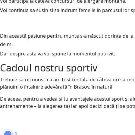
Voi participa la câteva concursuri de alergare montană.
Voi continua sa susin si sa indrum femeile in parcusul lor sp
Din această pasiune pentru munte s-a născut dorința de a p
de m.
Dar despre asta va voi spune la momentul potrivit.
Cadoul nostru sportiv
Trebuie să recunosc că am fost tentată de câteva ori să re
plănuim o întâlnire adevărată în Brasov, în natură.
De aceea, pentru a vedea și tu avantajele acestui sport și al
antrenamente – la alegerea ta) iar apoi decizi dacă ți se pot
0