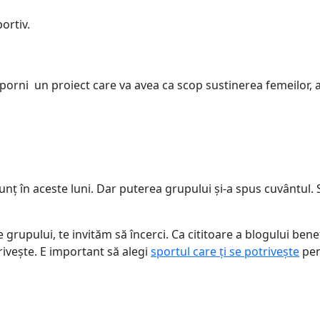
ortiv.
orni un proiect care va avea ca scop sustinerea femeilor, a
nunț în aceste luni. Dar puterea grupului și-a spus cuvânt
e grupului, te invităm să încerci. Ca cititoare a blogului ben
rivește. E important să alegi
sportul care ți se potrivește
pen