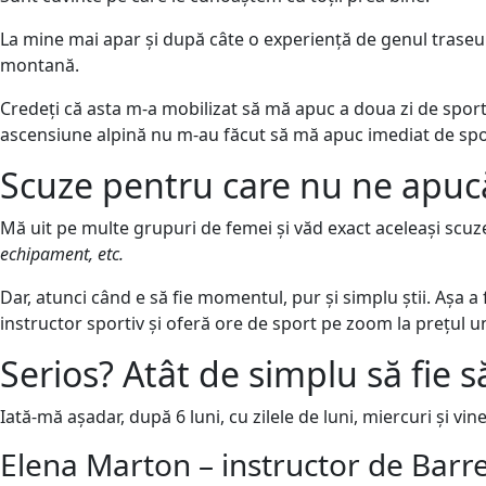
La mine mai apar și după câte o experiență de genul traseu
montană.
Credeți că asta m-a mobilizat să mă apuc a doua zi de sport?
ascensiune alpină nu m-au făcut să mă apuc imediat de spo
Scuze pentru care nu ne apuc
Mă uit pe multe grupuri de femei și văd exact aceleași scuze
echipament, etc.
Dar, atunci când e să fie momentul, pur și simplu știi. Așa 
instructor sportiv și oferă ore de sport pe zoom la prețul u
Serios? Atât de simplu să fie s
Iată-mă așadar, după 6 luni, cu zilele de luni, miercuri și v
Elena Marton – instructor de Barre