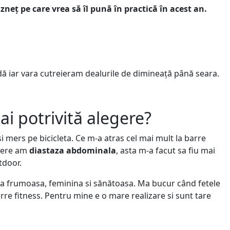
neț pe care vrea să îl pună în practică în acest an.
dă iar vara cutreieram dealurile de dimineață până seara.
ai potrivită alegere?
mers pe bicicleta. Ce m-a atras cel mai mult la barre
tere am
diastaza abdominala
, asta m-a facut sa fiu mai
tdoor.
tura frumoasa, feminina si sănătoasa. Ma bucur când fetele
rre fitness. Pentru mine e o mare realizare si sunt tare