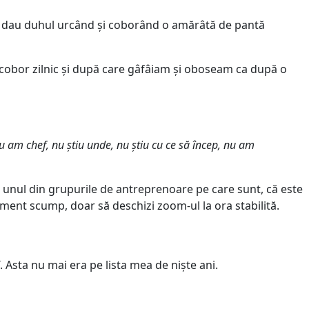
i dau duhul urcând și coborând o amărâtă de pantă
le cobor zilnic și după care gâfâiam și oboseam ca după o
 am chef, nu știu unde, nu știu cu ce să încep, nu am
unul din grupurile de antreprenoare pe care sunt, că este
pament scump, doar să deschizi zoom-ul la ora stabilită.
. Asta nu mai era pe lista mea de niște ani.