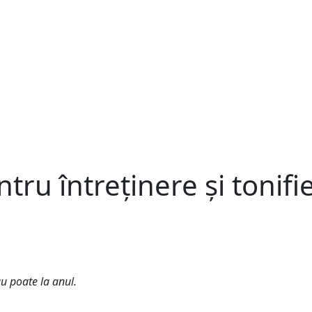
tru întreținere și tonifi
au poate la anul.