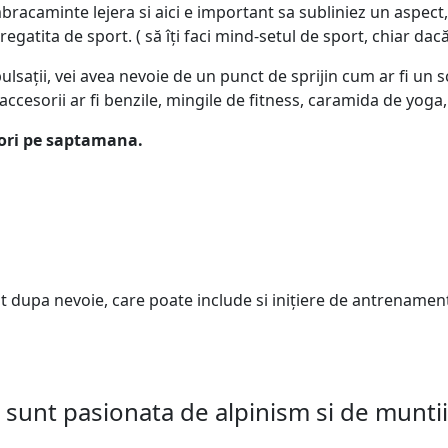
bracaminte lejera si aici e important sa subliniez un aspect
regatita de sport. ( să îți faci mind-setul de sport, chiar dac
pulsații, vei avea nevoie de un punct de sprijin cum ar fi un s
accesorii ar fi benzile, mingile de fitness, caramida de yoga,
 ori pe saptamana.
t dupa nevoie, care poate include si inițiere de antrenamen
unt pasionata de alpinism si de muntii 