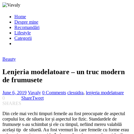
Home
Despre mine
Recomandări
Lifestyle
Categorii
Beauty
Lenjeria modelatoare – un truc modern
de frumusete
June 6, 2019
Vavaly
0 Comments
clessidra
,
lenjeria modelatoare
0
Share
Tweet
SHARES
Din cele mai vechi timpuri femeile au fost preocupate de aspectul
corpului lor, de silueta lor și aspectul lor fizic. Standardele de
frumusețe s-au schimbat și ele cu timpul, nefiind mereu valabilă
același tip de siluetă. Au fost vremuri în care femeile cu forme erau