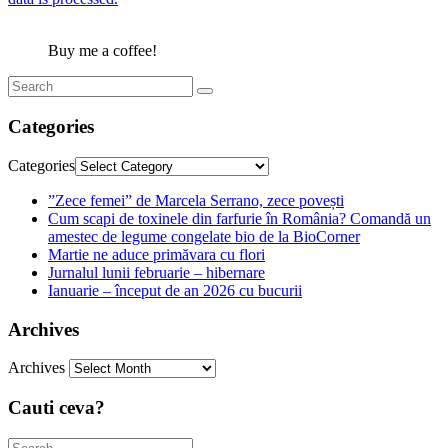
Buy me a coffee!
Categories
Categories
”Zece femei” de Marcela Serrano, zece povești
Cum scapi de toxinele din farfurie în România? Comandă un
amestec de legume congelate bio de la BioCorner
Martie ne aduce primăvara cu flori
Jurnalul lunii februarie – hibernare
Ianuarie – început de an 2026 cu bucurii
Archives
Archives
Cauti ceva?