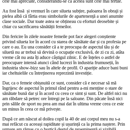
cele mai apreciate, considerându-se că acelea sunt cele mai fertile.
Au fost însă și vremuri în care silueta subțire, paloarea în obraji și
pielea albă că fârtia erau simbolurile de apartenență a unei anumite
clase sociale. Dar toate astea se obțineau cu eforturi deosebite și
chiar cu sacrificarea sănătății femeilor.
Din fericire în zilele noastre femeile pot face alegeri conștiente
privind silueta lor în acord cu starea de sănătate dar și cu profesia pe
care o au. Eu una consider că a te preocupa de aspectul tău și de
siluetă nu ar trebui să devină o ocupație exclusivă, de zi cu zi, atâta
vreme cât nu asta îți aduce câștigul zilnic. E de înțeles o astfel de
preocupare intensă atunci când lucrezi în industria frumuseții, în
industria show-bizz sau în altele de profil. O apariție aduce bani buni
iar cheltuielile cu întreținerea reprezintă investiție.
Dar, ca o femeie obișnuită ce sunt, consider că e necesar să mă
îngrijesc de aspectul în primul rând pentru a-mi menține o stare de
sănătate bună dar și în acord cu ceea ce simt și sunt. De altfel nici nu
am răbdare să petrec ore întregi pe la saloane. Din păcate însă nici
prin sălile de sport nu prea am mai dat în ultima vreme ceea ce este
un minus în ceea ce mă privește.
După ce am născut al doilea copil la 40 de ani corpul meu nu s-a
mai refăcut cu aceeași rapiditate și ușurință ca la prima naștere. Prin
urmare am rămas cu o burtică destul de proeminentă și vizibilă,