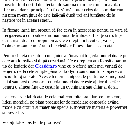
mușchii find destul de afectați de sarcina mare pe care am avut-o.
Recomandarea principală a fost să mă apuc serios de sport dar cum
nu prea m-am ținut de asta iată-mă după trei ani jumătate de la
naștere tot în același stadiu.
În fiecare iarnă îmi propun să fac ceva în acest sens pentru ca vara să
mă găsească cu o siluetă numai bună de îmbrăcat fustițe și rochițe
dar rămân doar cu propunerea. Ce e drept am făcut câțiva pași
înainte, mi-am cumpărat o bicicletă de fitness dar … cam atât.
Pentru silueta mea de mare ajutor a rămas tot lenjeria modelatoare pe
care am folosit-o și după cezariană. Ce e drept eu am folosit doar un
tip de lenjerie dar
Clessidra.ro
vine cu o ofertă mult mai variată de
lenjerii, de la cele simple până la bodyuri sau chiar fullshapere cu
picior lung si brate. Aceste lenjerii suntpeciale pentru uz zilnic, post
natal sau post operator. Lenjeria modelatoare este ajutorul perfect
pentru o silueta fara de cusur la un eveniment sau chiar zi de zi.
Lenjeria este fabricata de cele mai renumite branduri columbiene,
lideri mondiali pe piata produselor de modelare corporala având
modele cu croiuri si materiale speciale, inovative materiale-powernet
si powerfle.
Voi ați folosit astfel de produse?