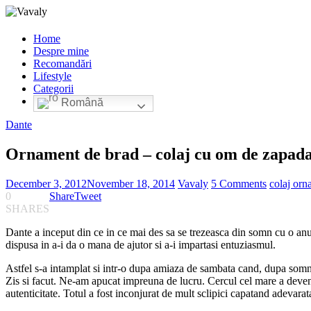
Home
Despre mine
Recomandări
Lifestyle
Categorii
Română
Dante
Ornament de brad – colaj cu om de zapad
December 3, 2012
November 18, 2014
Vavaly
5 Comments
colaj orn
0
Share
Tweet
SHARES
Dante a inceput din ce in ce mai des sa se trezeasca din somn cu o anum
dispusa in a-i da o mana de ajutor si a-i impartasi entuziasmul.
Astfel s-a intamplat si intr-o dupa amiaza de sambata cand, dupa somnul
Zis si facut. Ne-am apucat impreuna de lucru. Cercul cel mare a devenit 
autenticitate. Totul a fost inconjurat de mult sclipici capatand adevarata 