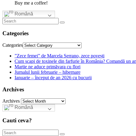
Buy me a coffee!
Română
Categories
Categories
”Zece femei” de Marcela Serrano, zece povești
Cum scapi de toxinele din farfurie în România? Comandă un am
Martie ne aduce primăvara cu flori
Jurnalul lunii februarie – hibernare
Ianuarie – început de an 2026 cu bucurii
Archives
Archives
Română
Cauti ceva?