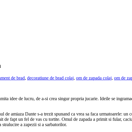
a
ament de brad
,
decoratiune de brad colaj
,
om de zapada colaj
,
om de zap
ita idee de lucru, de a-si crea singur propria jucarie. Ideile se ingram
 de amiaza Dante s-a trezit spunand ca vrea sa faca urmatoarele: un cerc
de fapt un fel de vas cu tortite. Omul de zapada a primit si fular, caciul
stralucire a zapezii si a sarbatorilor.