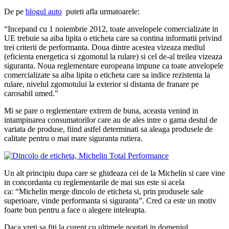
De pe
blogul auto
puteti afla urmatoarele:
“Incepand cu 1 noiembrie 2012, toate anvelopele comercializate in
UE trebuie sa aiba lipita o eticheta care sa contina informatii privind
trei criterii de performanta. Doua dintre acestea vizeaza mediul
(eficienta energetica si zgomotul la rulare) si cel de-al treilea vizeaza
siguranta. Noua reglementare europeana impune ca toate anvelopele
comercializate sa aiba lipita o eticheta care sa indice rezistenta la
rulare, nivelul zgomotului la exterior si distanta de franare pe
carosabil umed.”
Mi se pare o reglementare extrem de buna, aceasta venind in
intampinarea consumatorilor care au de ales intre o gama destul de
variata de produse, fiind astfel determinati sa aleaga produsele de
calitate pentru o mai mare siguranta rutiera.
Un alt principiu dupa care se ghideaza cei de la Michelin si care vine
in concordanta cu reglementarile de mai sus este si acela
ca: “Michelin merge dincolo de eticheta si, prin produsele sale
superioare, vinde performanta si siguranta”. Cred ca este un motiv
foarte bun pentru a face o alegere inteleapta.
Daca vreti sa fiti la curent cu ultimele noutati in domeniul