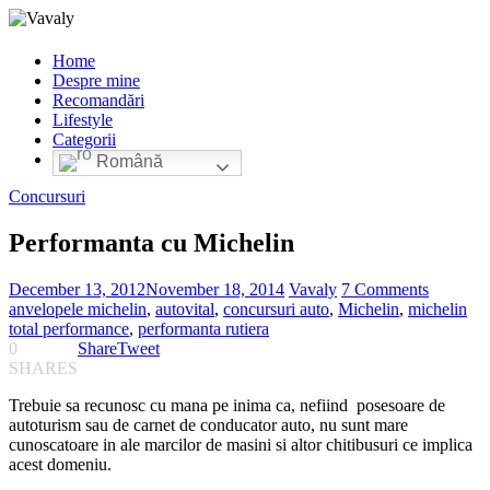
Home
Despre mine
Recomandări
Lifestyle
Categorii
Română
Concursuri
Performanta cu Michelin
December 13, 2012
November 18, 2014
Vavaly
7 Comments
anvelopele michelin
,
autovital
,
concursuri auto
,
Michelin
,
michelin
total performance
,
performanta rutiera
0
Share
Tweet
SHARES
Trebuie sa recunosc cu mana pe inima ca, nefiind posesoare de
autoturism sau de carnet de conducator auto, nu sunt mare
cunoscatoare in ale marcilor de masini si altor chitibusuri ce implica
acest domeniu.