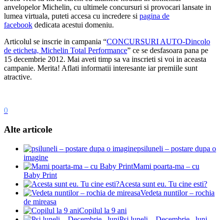
anvelopelor Michelin, cu ultimele concursuri si provocari lansate in
lumea virtuala, puteti accesa cu incredere si
pagina de
facebook
dedicata acestui domeniu.
Articolul se inscrie in campania “
CONCURSURI AUTO-Dincolo
de eticheta, Michelin Total Performance
” ce se desfasoara pana pe
15 decembrie 2012. Mai aveti timp sa va inscrieti si voi in aceasta
campanie. Merita! Aflati informatii interesante iar premiile sunt
atractive.
0
Alte articole
psiluneli – postare dupa o
imagine
Mami poarta-ma – cu
Baby Print
Acesta sunt eu. Tu cine esti?
Vedeta nuntilor – rochia
de mireasa
Copilul la 9 ani
Psi luneli – Decembrie , luni