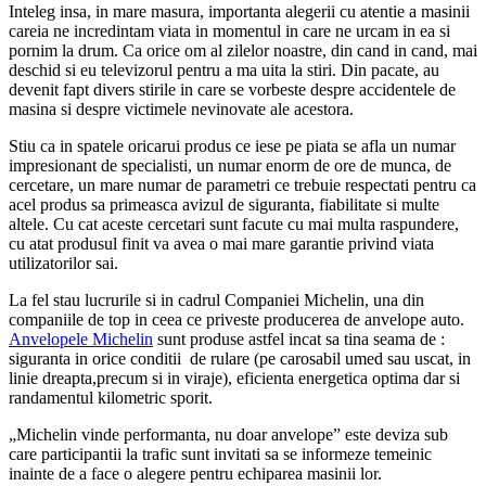
Inteleg insa, in mare masura, importanta alegerii cu atentie a masinii
careia ne incredintam viata in momentul in care ne urcam in ea si
pornim la drum. Ca orice om al zilelor noastre, din cand in cand, mai
deschid si eu televizorul pentru a ma uita la stiri. Din pacate, au
devenit fapt divers stirile in care se vorbeste despre accidentele de
masina si despre victimele nevinovate ale acestora.
Stiu ca in spatele oricarui produs ce iese pe piata se afla un numar
impresionant de specialisti, un numar enorm de ore de munca, de
cercetare, un mare numar de parametri ce trebuie respectati pentru ca
acel produs sa primeasca avizul de siguranta, fiabilitate si multe
altele. Cu cat aceste cercetari sunt facute cu mai multa raspundere,
cu atat produsul finit va avea o mai mare garantie privind viata
utilizatorilor sai.
La fel stau lucrurile si in cadrul Companiei Michelin, una din
companiile de top in ceea ce priveste producerea de anvelope auto.
Anvelopele Michelin
sunt produse astfel incat sa tina seama de :
siguranta in orice conditii de rulare (pe carosabil umed sau uscat, in
linie dreapta,precum si in viraje), eficienta energetica optima dar si
randamentul kilometric sporit.
„Michelin vinde performanta, nu doar anvelope” este deviza sub
care participantii la trafic sunt invitati sa se informeze temeinic
inainte de a face o alegere pentru echiparea masinii lor.