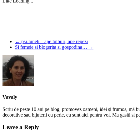
Like
Loading...
←
psi-luneli – ape tulburi, ape repezi
Si femeie si blogerita si gospodina…
→
Vavaly
Scriu de peste 10 ani pe blog, promovez oameni, idei și frumos, mă bucur
decorative sau bijuterii cu perle, eu sunt aici pentru voi. Ma gasiti s
Leave a Reply