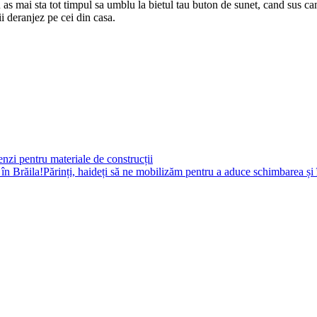
 as mai sta tot timpul sa umblu la bietul tau buton de sunet, cand sus ca
ii deranjez pe cei din casa.
zi pentru materiale de construcții
Părinți, haideți să ne mobilizăm pentru a aduce schimbarea și 