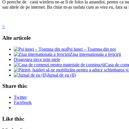
O pereche de casti wireless ne-ar fi de folos la amandoi, pentru ca nu
sau altele de pe internet. Ba chiar m-as rasfata cum as vrea eu, fara sa 
0
Alte articole
Psi lunei – Toamna din noi
Ziua internationala a fericirii
Dragostea trece prin piele
Casa de comen
Jurnal de eu (II)
Share this:
Twitter
Facebook
Like this: