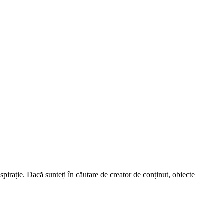
spirație. Dacă sunteți în căutare de creator de conținut, obiecte