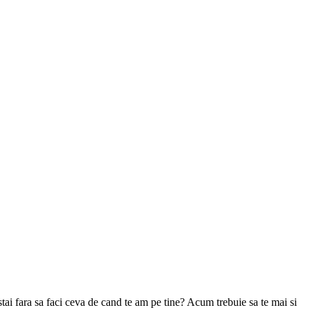
stai fara sa faci ceva de cand te am pe tine? Acum trebuie sa te mai si