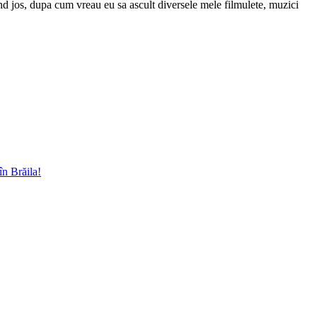
nd jos, dupa cum vreau eu sa ascult diversele mele filmulete, muzici
în Brăila!