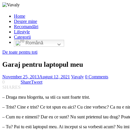
Home
Despre mine
Recomandări
Lifestyle
Categorii
Română
De toate pentru toti
Garaj pentru laptopul meu
November 25, 2013
August 12, 2021
Vavaly
0 Comments
0
Share
Tweet
SHARES
– Draga mea blogerita, sa stii ca sunt foarte trist.
– Trist? Cine e trist? Ce tot spun eu aici? Cu cine vorbesc? Ca nu e n
– Cum nu e nimeni? Dar eu ce sunt? Nu sunt prietenul tau drag? Poate 
– Tu? Pai tu esti laptopul meu. Ai inceput si sa vorbesti acum? Nu imi e