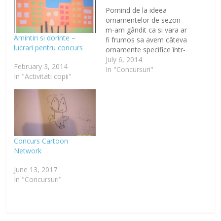
Pornind de la ideea
ornamentelor de sezon
m-am gândit ca si vara ar
Amintiri si dorinte –
fi frumos sa avem câteva
lucrari pentru concurs
ornamente specifice într-
un colt al casei. Asa a
July 6, 2014
February 3, 2014
luat nastere coltul care
In "Concursuri"
In "Activitati copii"
sa ne duca cu gândul la
mare, la plaja si la
soare.Am folosit pentru
asta scoicile pe care le
aveam…
Concurs Cartoon
Network
June 13, 2017
In "Concursuri"