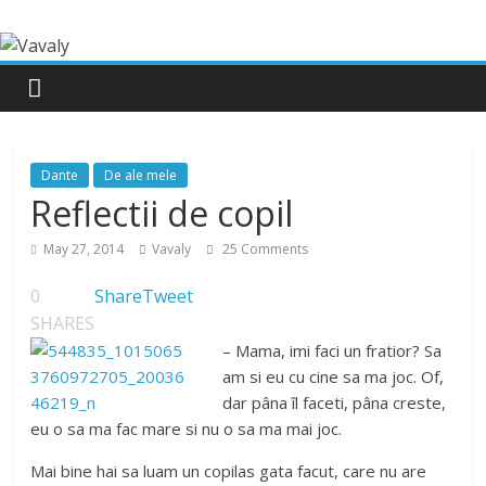
Dante
De ale mele
Reflectii de copil
May 27, 2014
Vavaly
25 Comments
0
Share
Tweet
SHARES
– Mama, imi faci un fratior? Sa
am si eu cu cine sa ma joc. Of,
dar pâna îl faceti, pâna creste,
eu o sa ma fac mare si nu o sa ma mai joc.
Mai bine hai sa luam un copilas gata facut, care nu are