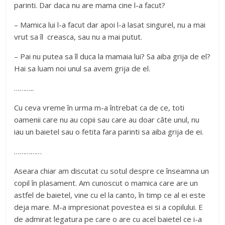
parinti. Dar daca nu are mama cine l-a facut?
– Mamica lui l-a facut dar apoi l-a lasat singurel, nu a mai
vrut sa îl creasca, sau nu a mai putut.
– Pai nu putea sa îl duca la mamaia lui? Sa aiba grija de el?
Hai sa luam noi unul sa avem grija de el.
………..
Cu ceva vreme în urma m-a întrebat ca de ce, toti
oamenii care nu au copii sau care au doar câte unul, nu
iau un baietel sau o fetita fara parinti sa aiba grija de ei.
……………
Aseara chiar am discutat cu sotul despre ce înseamna un
copil în plasament. Am cunoscut o mamica care are un
astfel de baietel, vine cu el la canto, în timp ce al ei este
deja mare. M-a impresionat povestea ei si a copilului. E
de admirat legatura pe care o are cu acel baietel ce i-a