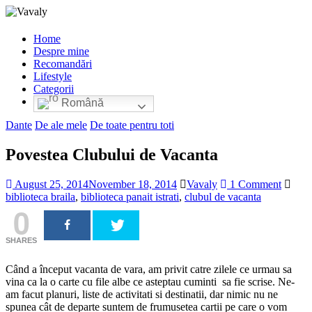
Home
Despre mine
Recomandări
Lifestyle
Categorii
Română
Dante
De ale mele
De toate pentru toti
Povestea Clubului de Vacanta
August 25, 2014
November 18, 2014
Vavaly
1 Comment
biblioteca braila
,
biblioteca panait istrati
,
clubul de vacanta
0
SHARES
Când a început vacanta de vara, am privit catre zilele ce urmau sa
vina ca la o carte cu file albe ce asteptau cuminti sa fie scrise. Ne-
am facut planuri, liste de activitati si destinatii, dar nimic nu ne
spunea cât de departe suntem de frumusetea cartii pe care o vom