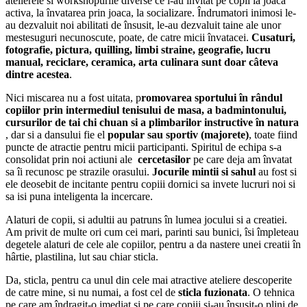
atelierele si workshopurile diverse ce i-au invitat pe copii la joaca
activa, la învatarea prin joaca, la socializare. Îndrumatori inimosi le-
au dezvaluit noi abilitati de însusit, le-au dezvaluit taine ale unor
mestesuguri necunoscute, poate, de catre micii învatacei.
Cusaturi,
fotografie, pictura, quilling, limbi straine, geografie, lucru
manual, reciclare, ceramica, arta culinara sunt doar câteva
dintre acestea
.
Nici miscarea nu a fost uitata, p
romovarea sportului în rândul
copiilor prin intermediul tenisului de masa, a badmintonului,
cursurilor de tai chi chuan si a plimbarilor instructive în natura
, dar si a dansului fie el
popular sau sportiv (majorete)
, toate fiind
puncte de atractie pentru micii participanti. Spiritul de echipa s-a
consolidat prin noi actiuni ale
cercetasilor
pe care deja am învatat
sa îi recunosc pe strazile orasului.
Jocurile mintii si sahul
au fost si
ele deosebit de incitante pentru copiii dornici sa invete lucruri noi si
sa isi puna inteligenta la incercare.
Alaturi de copii, si adultii au patruns în lumea jocului si a creatiei.
Am privit de multe ori cum cei mari, parinti sau bunici, îsi împleteau
degetele alaturi de cele ale copiilor, pentru a da nastere unei creatii în
hârtie, plastilina, lut sau chiar sticla.
Da, sticla, pentru ca unul din cele mai atractive ateliere descoperite
de catre mine, si nu numai, a fost cel de
sticla fuzionata
. O tehnica
pe care am îndragit-o imediat si pe care copiii si-au însusit-o plini de