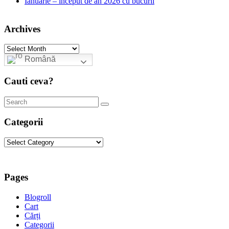
Ianuarie – început de an 2026 cu bucurii
Archives
Archives
Română
Cauti ceva?
Categorii
Categorii
Pages
Blogroll
Cart
Cărți
Categorii