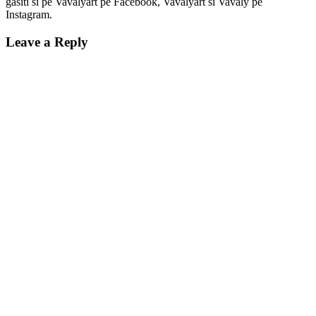
gasiti si pe Vavalyart pe Facebook, Vavalyart si Vavaly pe
Instagram.
Leave a Reply