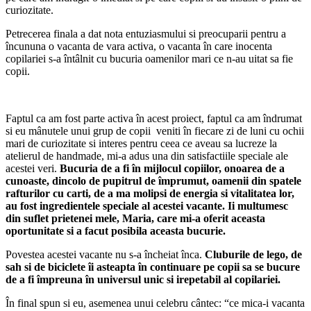
curiozitate.
Petrecerea finala a dat nota entuziasmului si preocuparii pentru a
încununa o vacanta de vara activa, o vacanta în care inocenta
copilariei s-a întâlnit cu bucuria oamenilor mari ce n-au uitat sa fie
copii.
Faptul ca am fost parte activa în acest proiect, faptul ca am îndrumat
si eu mânutele unui grup de copii veniti în fiecare zi de luni cu ochii
mari de curiozitate si interes pentru ceea ce aveau sa lucreze la
atelierul de handmade, mi-a adus una din satisfactiile speciale ale
acestei veri.
Bucuria de a fi în mijlocul copiilor, onoarea de a
cunoaste, dincolo de pupitrul de împrumut, oamenii din spatele
rafturilor cu carti, de a ma molipsi de energia si vitalitatea lor,
au fost ingredientele speciale al acestei vacante. Ii multumesc
din suflet prietenei mele, Maria, care mi-a oferit aceasta
oportunitate si a facut posibila aceasta bucurie.
Povestea acestei vacante nu s-a încheiat înca.
Cluburile de lego, de
sah si de biciclete îi asteapta în continuare pe copii sa se bucure
de a fi împreuna în universul unic si irepetabil al copilariei.
În final spun si eu, asemenea unui celebru cântec: “ce mica-i vacanta