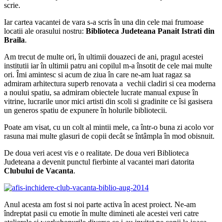
scrie.
Iar cartea vacantei de vara s-a scris în una din cele mai frumoase
locatii ale orasului nostru:
Biblioteca Judeteana Panait Istrati din
Braila
.
Am trecut de multe ori, în ultimii douazeci de ani, pragul acestei
institutii iar în ultimii patru ani copilul m-a însotit de cele mai multe
ori. Îmi amintesc si acum de ziua în care ne-am luat ragaz sa
admiram arhitectura superb renovata a vechii cladiri si cea moderna
a noului spatiu, sa admiram obiectele lucrate manual expuse în
vitrine, lucrarile unor mici artisti din scoli si gradinite ce îsi gasisera
un generos spatiu de expunere în holurile bibliotecii.
Poate am visat, cu un colt al mintii mele, ca într-o buna zi acolo vor
rasuna mai multe glasuri de copii decât se întâmpla în mod obisnuit.
De doua veri acest vis e o realitate. De doua veri Biblioteca
Judeteana a devenit punctul fierbinte al vacantei mari datorita
Clubului de Vacanta
.
Anul acesta am fost si noi parte activa în acest proiect. Ne-am
îndreptat pasii cu emotie în multe dimineti ale acestei veri catre