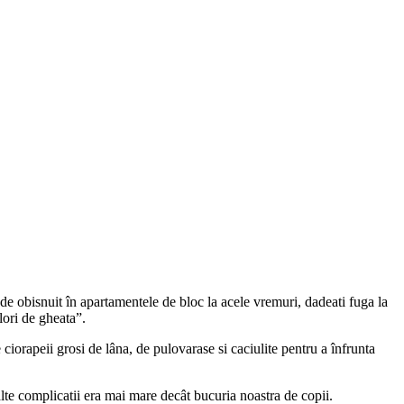
t de obisnuit în apartamentele de bloc la acele vremuri, dadeati fuga la
lori de gheata”.
ciorapeii grosi de lâna, de pulovarase si caciulite pentru a înfrunta
lte complicatii era mai mare decât bucuria noastra de copii.