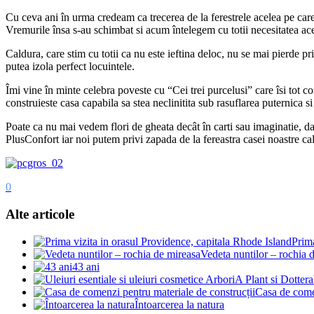
Cu ceva ani în urma credeam ca trecerea de la ferestrele acelea pe care
Vremurile însa s-au schimbat si acum întelegem cu totii necesitatea aces
Caldura, care stim cu totii ca nu este ieftina deloc, nu se mai pierde prin
putea izola perfect locuintele.
Îmi vine în minte celebra poveste cu “Cei trei purcelusi” care îsi tot co
construieste casa capabila sa stea neclinitita sub rasuflarea puternica si 
Poate ca nu mai vedem flori de gheata decât în carti sau imaginatie, dar
PlusConfort iar noi putem privi zapada de la fereastra casei noastre ca
0
Alte articole
Prima
Vedeta nuntilor – rochia 
43 ani
Casa de comen
Întoarcerea la natura