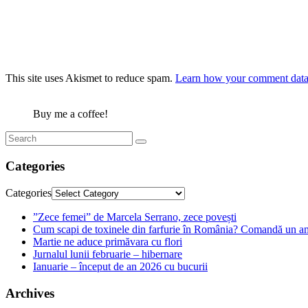
This site uses Akismet to reduce spam.
Learn how your comment data 
Buy me a coffee!
Categories
Categories
”Zece femei” de Marcela Serrano, zece povești
Cum scapi de toxinele din farfurie în România? Comandă un am
Martie ne aduce primăvara cu flori
Jurnalul lunii februarie – hibernare
Ianuarie – început de an 2026 cu bucurii
Archives