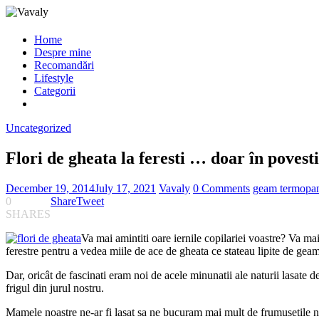
Home
Despre mine
Recomandări
Lifestyle
Categorii
Uncategorized
Flori de gheata la feresti … doar în povesti
December 19, 2014
July 17, 2021
Vavaly
0 Comments
geam termopa
0
Share
Tweet
SHARES
Va mai amintiti oare iernile copilariei voastre? Va mai
ferestre pentru a vedea miile de ace de gheata ce stateau lipite de gea
Dar, oricât de fascinati eram noi de acele minunatii ale naturii lasate 
frigul din jurul nostru.
Mamele noastre ne-ar fi lasat sa ne bucuram mai mult de frumusetile nat