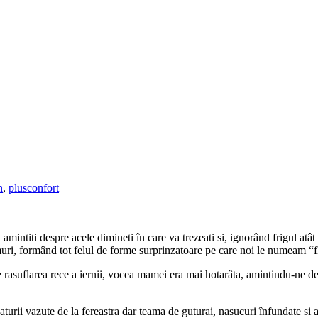
n
,
plusconfort
 amintiti despre acele dimineti în care va trezeati si, ignorând frigul atâ
muri, formând tot felul de forme surprinzatoare pe care noi le numeam “f
de rasuflarea rece a iernii, vocea mamei era mai hotarâta, amintindu-ne de 
urii vazute de la fereastra dar teama de guturai, nasucuri înfundate si a