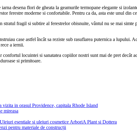
 iarna desena flori de gheata la geamurile termopane elegante si izolant
tor ferestre moderne si confortabile. Pentru ca da, asta este unul din cel
 stratul fragil si subtire al ferestrelor obisnuite, vântul nu se mai simte 
nstruiau case astfel încât sa reziste sub rasuflarea puternica a lupului. Ac
rece a iernii.
 confortul locuintei si sanatatea copiilor nostri sunt mai de pret decât 
lduroase si primitoare.
 vizita in orasul Providence, capitala Rhode Island
de mireasa
Uleiuri esentiale si uleiuri cosmetice ArboriA Plant si Dottera
zi pentru materiale de construcții