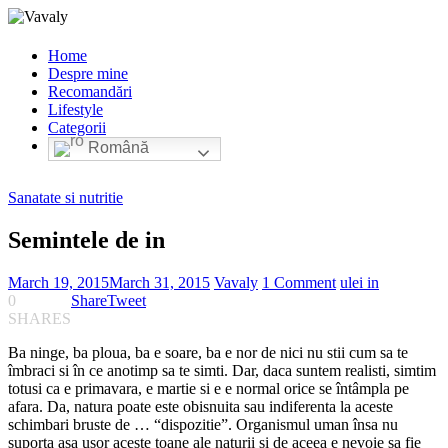
Home
Despre mine
Recomandări
Lifestyle
Categorii
Română
Sanatate si nutritie
Semintele de in
March 19, 2015
March 31, 2015
Vavaly
1 Comment
ulei in
0
Share
Tweet
SHARES
Ba ninge, ba ploua, ba e soare, ba e nor de nici nu stii cum sa te
îmbraci si în ce anotimp sa te simti. Dar, daca suntem realisti, simtim
totusi ca e primavara, e martie si e e normal orice se întâmpla pe
afara. Da, natura poate este obisnuita sau indiferenta la aceste
schimbari bruste de … “dispozitie”. Organismul uman însa nu
suporta asa usor aceste toane ale naturii si de aceea e nevoie sa fie