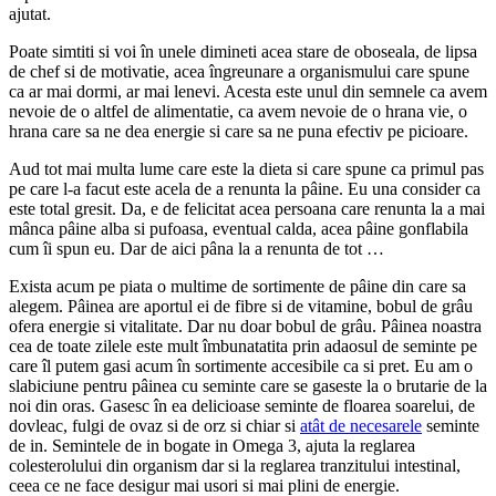
ajutat.
Poate simtiti si voi în unele dimineti acea stare de oboseala, de lipsa
de chef si de motivatie, acea îngreunare a organismului care spune
ca ar mai dormi, ar mai lenevi. Acesta este unul din semnele ca avem
nevoie de o altfel de alimentatie, ca avem nevoie de o hrana vie, o
hrana care sa ne dea energie si care sa ne puna efectiv pe picioare.
Aud tot mai multa lume care este la dieta si care spune ca primul pas
pe care l-a facut este acela de a renunta la pâine. Eu una consider ca
este total gresit. Da, e de felicitat acea persoana care renunta la a mai
mânca pâine alba si pufoasa, eventual calda, acea pâine gonflabila
cum îi spun eu. Dar de aici pâna la a renunta de tot …
Exista acum pe piata o multime de sortimente de pâine din care sa
alegem. Pâinea are aportul ei de fibre si de vitamine, bobul de grâu
ofera energie si vitalitate. Dar nu doar bobul de grâu. Pâinea noastra
cea de toate zilele este mult îmbunatatita prin adaosul de seminte pe
care îl putem gasi acum în sortimente accesibile ca si pret. Eu am o
slabiciune pentru pâinea cu seminte care se gaseste la o brutarie de la
noi din oras. Gasesc în ea delicioase seminte de floarea soarelui, de
dovleac, fulgi de ovaz si de orz si chiar si
atât de necesarele
seminte
de in. Semintele de in bogate in Omega 3, ajuta la reglarea
colesterolului din organism dar si la reglarea tranzitului intestinal,
ceea ce ne face desigur mai usori si mai plini de energie.