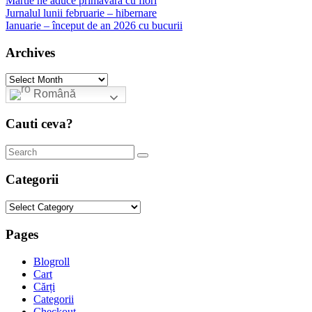
Martie ne aduce primăvara cu flori
Jurnalul lunii februarie – hibernare
Ianuarie – început de an 2026 cu bucurii
Archives
Archives
Română
Cauti ceva?
Categorii
Categorii
Pages
Blogroll
Cart
Cărți
Categorii
Checkout