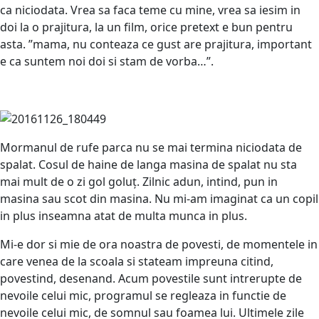
ca niciodata. Vrea sa faca teme cu mine, vrea sa iesim in
doi la o prajitura, la un film, orice pretext e bun pentru
asta. ”mama, nu conteaza ce gust are prajitura, important
e ca suntem noi doi si stam de vorba…”.
Mormanul de rufe parca nu se mai termina niciodata de
spalat. Cosul de haine de langa masina de spalat nu sta
mai mult de o zi gol goluț. Zilnic adun, intind, pun in
masina sau scot din masina. Nu mi-am imaginat ca un copil
in plus inseamna atat de multa munca in plus.
Mi-e dor si mie de ora noastra de povesti, de momentele in
care venea de la scoala si stateam impreuna citind,
povestind, desenand. Acum povestile sunt intrerupte de
nevoile celui mic, programul se regleaza in functie de
nevoile celui mic, de somnul sau foamea lui. Ultimele zile