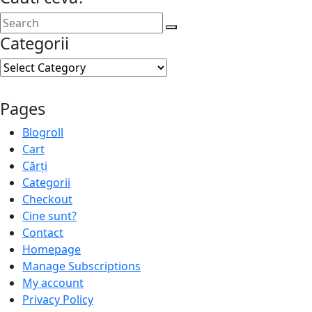
Categorii
Categorii
Pages
Blogroll
Cart
Cărți
Categorii
Checkout
Cine sunt?
Contact
Homepage
Manage Subscriptions
My account
Privacy Policy