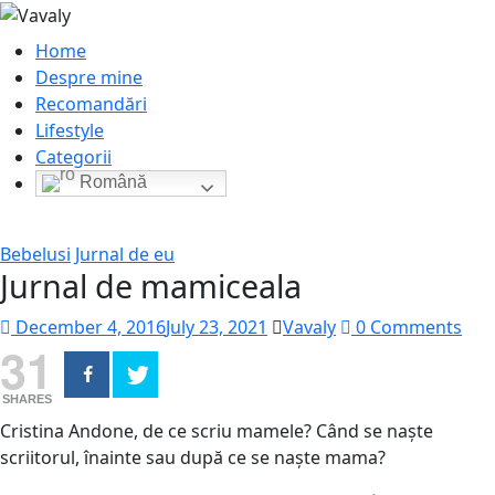
Home
Despre mine
Recomandări
Lifestyle
Categorii
Română
Bebelusi
Jurnal de eu
Jurnal de mamiceala
December 4, 2016
July 23, 2021
Vavaly
0 Comments
31
SHARES
Cristina Andone, de ce scriu mamele? Când se naște
scriitorul, înainte sau după ce se naște mama?