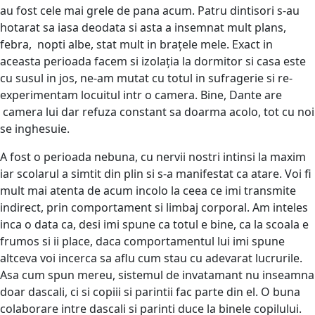
au fost cele mai grele de pana acum. Patru dintisori s-au
hotarat sa iasa deodata si asta a insemnat mult plans,
febra, nopti albe, stat mult in brațele mele. Exact in
aceasta perioada facem si izolația la dormitor si casa este
cu susul in jos, ne-am mutat cu totul in sufragerie si re-
experimentam locuitul intr o camera. Bine, Dante are
camera lui dar refuza constant sa doarma acolo, tot cu noi
se inghesuie.
A fost o perioada nebuna, cu nervii nostri intinsi la maxim
iar scolarul a simtit din plin si s-a manifestat ca atare. Voi fi
mult mai atenta de acum incolo la ceea ce imi transmite
indirect, prin comportament si limbaj corporal. Am inteles
inca o data ca, desi imi spune ca totul e bine, ca la scoala e
frumos si ii place, daca comportamentul lui imi spune
altceva voi incerca sa aflu cum stau cu adevarat lucrurile.
Asa cum spun mereu, sistemul de invatamant nu inseamna
doar dascali, ci si copiii si parintii fac parte din el. O buna
colaborare intre dascali si parinti duce la binele copilului.