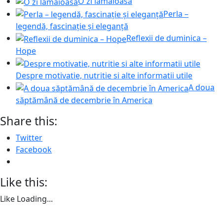
O zi lamâioasa
Perla –
legendă, fascinație și eleganță
Reflexii de duminica –
Hope
Despre motivatie, nutritie si alte informatii utile
A doua
săptămână de decembrie în America
Share this:
Twitter
Facebook
Like this:
Like
Loading...