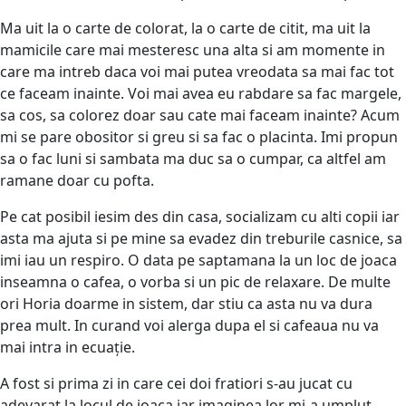
Ma uit la o carte de colorat, la o carte de citit, ma uit la
mamicile care mai mesteresc una alta si am momente in
care ma intreb daca voi mai putea vreodata sa mai fac tot
ce faceam inainte. Voi mai avea eu rabdare sa fac margele,
sa cos, sa colorez doar sau cate mai faceam inainte? Acum
mi se pare obositor si greu si sa fac o placinta. Imi propun
sa o fac luni si sambata ma duc sa o cumpar, ca altfel am
ramane doar cu pofta.
Pe cat posibil iesim des din casa, socializam cu alti copii iar
asta ma ajuta si pe mine sa evadez din treburile casnice, sa
imi iau un respiro. O data pe saptamana la un loc de joaca
inseamna o cafea, o vorba si un pic de relaxare. De multe
ori Horia doarme in sistem, dar stiu ca asta nu va dura
prea mult. In curand voi alerga dupa el si cafeaua nu va
mai intra in ecuație.
A fost si prima zi in care cei doi fratiori s-au jucat cu
adevarat la locul de joaca iar imaginea lor mi-a umplut