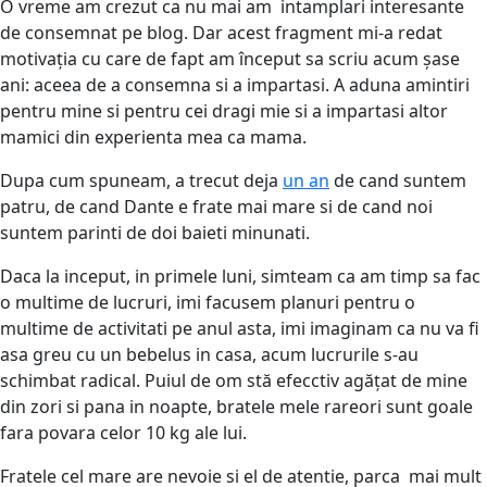
O vreme am crezut ca nu mai am intamplari interesante
de consemnat pe blog. Dar acest fragment mi-a redat
motivația cu care de fapt am început sa scriu acum șase
ani: aceea de a consemna si a impartasi. A aduna amintiri
pentru mine si pentru cei dragi mie si a impartasi altor
mamici din experienta mea ca mama.
Dupa cum spuneam, a trecut deja
un an
de cand suntem
patru, de cand Dante e frate mai mare si de cand noi
suntem parinti de doi baieti minunati.
Daca la inceput, in primele luni, simteam ca am timp sa fac
o multime de lucruri, imi facusem planuri pentru o
multime de activitati pe anul asta, imi imaginam ca nu va fi
asa greu cu un bebelus in casa, acum lucrurile s-au
schimbat radical. Puiul de om stă efecctiv agățat de mine
din zori si pana in noapte, bratele mele rareori sunt goale
fara povara celor 10 kg ale lui.
Fratele cel mare are nevoie si el de atentie, parca mai mult