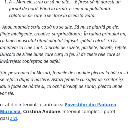
A – Mamele scriu ca să nu uite. …E firesc să îți dorești un
jurnal de bord. Până la urmă, e cea mai palpitantă
călătorie pe care o vei face în această viață.
Apoi, mamele scriu ca să nu se uite. Să nu se piardă pe ele,
ființe inteligente, creative, surprinzătoare. În rutina primului an,
cu binecunoscutul ritual alăptat-înfășat-spălat-culcat. Să își
amintească cine sunt. Dincolo de suzete, pachete, bavete, rețete.
Dincolo de zilele bune care curg la fel. Și de zilele rele care se
învârtejesc copleșitor, de altfel.
Știi, pe vremea lui Mozart, femeile de condiție plecau la băi ca să
se refacă după o naștere. Astăzi femeile cu suflet de scriitor își
iau o foaie de hârtie și, cu ochii pixelați de somn, pleacă unde
vor ele.
citat din interviul cu autoarea
Povestilor din Padurea
Muzicala
, Cristina Andone
. Interviul complet il puteti
gasi
aici
.