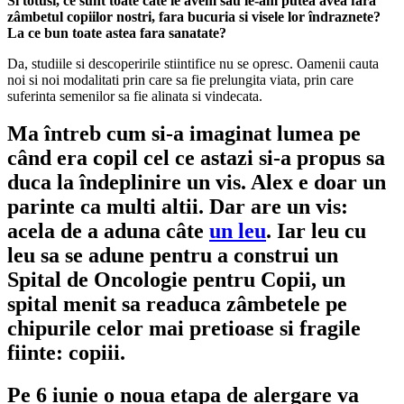
Si totusi, ce sunt toate câte le avem sau le-am putea avea fara
zâmbetul copiilor nostri, fara bucuria si visele lor îndraznete?
La ce bun toate astea fara sanatate?
Da, studiile si descoperirile stiintifice nu se opresc. Oamenii cauta
noi si noi modalitati prin care sa fie prelungita viata, prin care
suferinta semenilor sa fie alinata si vindecata.
Ma întreb cum si-a imaginat lumea pe
când era copil cel ce astazi si-a propus sa
duca la îndeplinire un vis.
Alex
e doar un
parinte ca multi altii. Dar are un vis:
acela de a aduna câte
un leu
. Iar leu cu
leu sa se adune pentru a construi un
Spital de Oncologie pentru Copii
, un
spital menit sa readuca zâmbetele pe
chipurile celor mai pretioase si fragile
fiinte: copiii.
Pe 6 iunie o noua etapa de alergare va