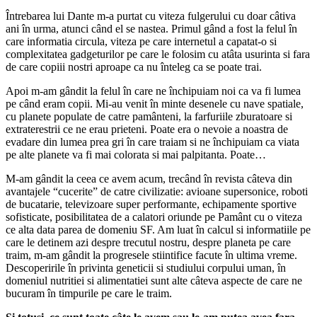
Întrebarea lui Dante m-a purtat cu viteza fulgerului cu doar câtiva
ani în urma, atunci când el se nastea. Primul gând a fost la felul în
care informatia circula, viteza pe care internetul a capatat-o si
complexitatea gadgeturilor pe care le folosim cu atâta usurinta si fara
de care copiii nostri aproape ca nu înteleg ca se poate trai.
Apoi m-am gândit la felul în care ne închipuiam noi ca va fi lumea
pe când eram copii. Mi-au venit în minte desenele cu nave spatiale,
cu planete populate de catre pamânteni, la farfuriile zburatoare si
extraterestrii ce ne erau prieteni. Poate era o nevoie a noastra de
evadare din lumea prea gri în care traiam si ne închipuiam ca viata
pe alte planete va fi mai colorata si mai palpitanta. Poate…
M-am gândit la ceea ce avem acum, trecând în revista câteva din
avantajele “cucerite” de catre civilizatie: avioane supersonice, roboti
de bucatarie, televizoare super performante, echipamente sportive
sofisticate, posibilitatea de a calatori oriunde pe Pamânt cu o viteza
ce alta data parea de domeniu SF. Am luat în calcul si informatiile pe
care le detinem azi despre trecutul nostru, despre planeta pe care
traim, m-am gândit la progresele stiintifice facute în ultima vreme.
Descoperirile în privinta geneticii si studiului corpului uman, în
domeniul nutritiei si alimentatiei sunt alte câteva aspecte de care ne
bucuram în timpurile pe care le traim.