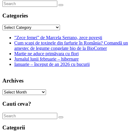
Categories
Categories
”Zece femei” de Marcela Serrano, zece povești
Cum scapi de toxinele din farfurie în România? Comandă un
amestec de legume congelate bio de la BioCorner
Martie ne aduce primăvara cu flori
Jurnalul lunii februarie – hibernare
Ianuarie – început de an 2026 cu bucurii
Archives
Archives
Cauti ceva?
Categorii