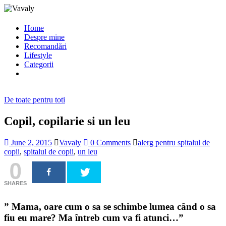
Home
Despre mine
Recomandări
Lifestyle
Categorii
De toate pentru toti
Copil, copilarie si un leu
June 2, 2015
Vavaly
0 Comments
alerg pentru spitalul de
copii
,
spitalul de copii
,
un leu
0
SHARES
” Mama, oare cum o sa se schimbe lumea când o sa
fiu eu mare? Ma întreb cum va fi atunci…”