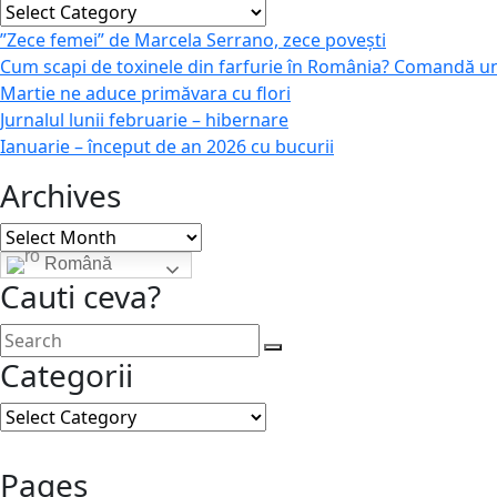
Categories
”Zece femei” de Marcela Serrano, zece povești
Cum scapi de toxinele din farfurie în România? Comandă u
Martie ne aduce primăvara cu flori
Jurnalul lunii februarie – hibernare
Ianuarie – început de an 2026 cu bucurii
Archives
Archives
Română
Cauti ceva?
Categorii
Categorii
Pages