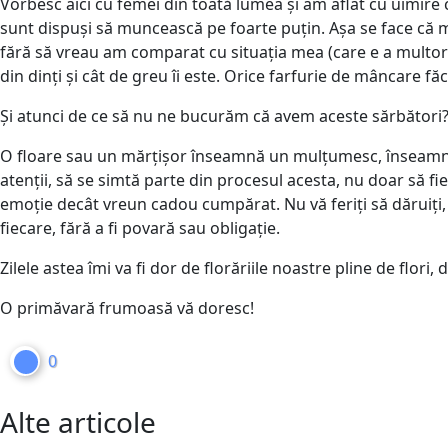
Vorbesc aici cu femei din toată lumea și am aflat cu uimire 
sunt dispuși să muncească pe foarte puțin. Așa se face că maj
fără să vreau am comparat cu situația mea (care e a multor
din dinți și cât de greu îi este. Orice farfurie de mâncare f
Și atunci de ce să nu ne bucurăm că avem aceste sărbători?
O floare sau un mărțișor înseamnă un mulțumesc, înseamnă un
atenții, să se simtă parte din procesul acesta, nu doar să f
emoție decât vreun cadou cumpărat. Nu vă feriți să dăruiți, 
fiecare, fără a fi povară sau obligație.
Zilele astea îmi va fi dor de florăriile noastre pline de flo
O primăvară frumoasă vă doresc!
0
Alte articole