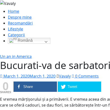
Home
Despre mine
Recomandări
Lifestyle
Categorii
Română
Un an in America
Bucurati-va de sarbatori
March 1, 2020
March 1, 2020
Vavaly
0 Comments
0
Share
Tweet
SHARES
E vremea mărțișorului și a primăverii. E vremea aceea din an 
care se oferă cadouri, se dau flori, se sărbătorește într-un 