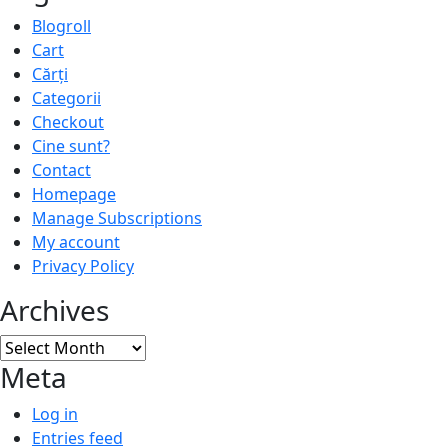
Blogroll
Cart
Cărți
Categorii
Checkout
Cine sunt?
Contact
Homepage
Manage Subscriptions
My account
Privacy Policy
Archives
Archives
Meta
Log in
Entries feed