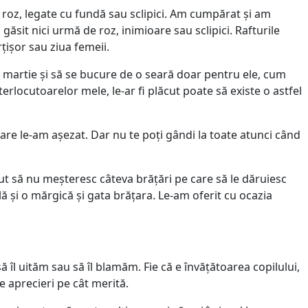
i roz, legate cu fundă sau sclipici. Am cumpărat și am
sit nici urmă de roz, inimioare sau sclipici. Rafturile
ișor sau ziua femeii.
8 martie și să se bucure de o seară doar pentru ele, cum
rlocutoarelor mele, le-ar fi plăcut poate să existe o astfel
re le-am așezat. Dar nu te poți gândi la toate atunci când
utut să nu meșteresc câteva brățări pe care să le dăruiesc
lă și o mărgică și gata brățara. Le-am oferit cu ocazia
 îl uităm sau să îl blamăm. Fie că e învățătoarea copilului,
ne aprecieri pe cât merită.