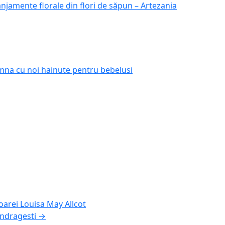
njamente florale din flori de săpun – Artezania
mna cu noi hainute pentru bebelusi
toarei Louisa May Allcot
 indragesti
→