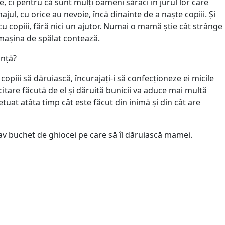
, ci pentru că sunt mulți oameni săraci în jurul lor care
ul, cu orice au nevoie, încă dinainte de a naște copiii. Și
 copiii, fără nici un ajutor. Numai o mamă știe cât strânge
n mașina de spălat contează.
ință?
piii să dăruiască, încurajați-i să confecționeze ei micile
itare făcută de el și dăruită bunicii va aduce mai multă
uat atâta timp cât este făcut din inimă și din cât are
irav buchet de ghiocei pe care să îl dăruiască mamei.