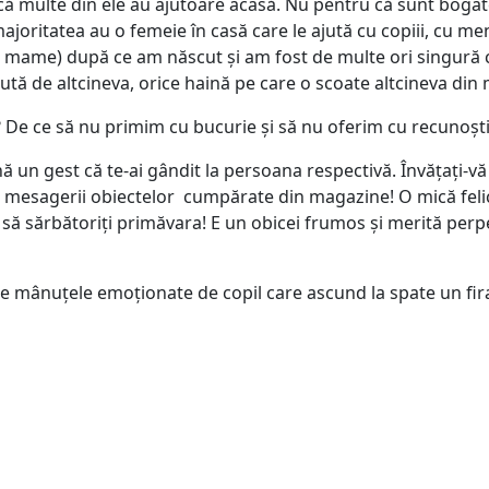
că multe din ele au ajutoare acasă. Nu pentru că sunt bogate
oritatea au o femeie în casă care le ajută cu copiii, cu menaj
 mame) după ce am născut și am fost de multe ori singură cu
ăcută de altcineva, orice haină pe care o scoate altcineva di
 De ce să nu primim cu bucurie și să nu oferim cu recunoșt
 gest că te-ai gândit la persoana respectivă. Învățați-vă co
ie mesagerii obiectelor cumpărate din magazine! O mică felic
să sărbătoriți primăvara! E un obicei frumos și merită perpet
ri, de mânuțele emoționate de copil care ascund la spate un f