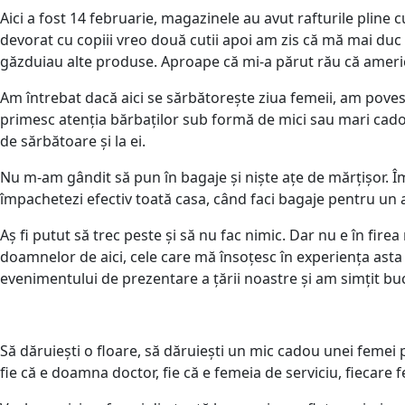
Aici a fost 14 februarie, magazinele au avut rafturile pline
devorat cu copiii vreo două cutii apoi am zis că mă mai duc 
găzduiau alte produse. Aproape că mi-a părut rău că america
Am întrebat dacă aici se sărbătorește ziua femeii, am poves
primesc atenția bărbaților sub formă de mici sau mari cadouri
de sărbătoare și la ei.
Nu m-am gândit să pun în bagaje și niște ațe de mărțișor. Î
împachetezi efectiv toată casa, când faci bagaje pentru un a
Aș fi putut să trec peste și să nu fac nimic. Dar nu e în fir
doamnelor de aici, cele care mă însoțesc în experiența asta a
evenimentului de prezentare a țării noastre și am simțit buc
Să dăruiești o floare, să dăruiești un mic cadou unei femei p
fie că e doamna doctor, fie că e femeia de serviciu, fiecare f