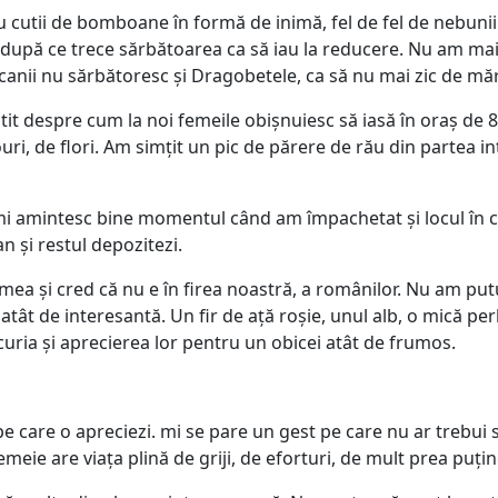
 cu cutii de bomboane în formă de inimă, fel de fel de nebuni
după ce trece sărbătoarea ca să iau la reducere. Nu am mai gă
nii nu sărbătoresc și Dragobetele, ca să nu mai zic de mărț
tit despre cum la noi femeile obișnuiesc să iasă în oraș de 
, de flori. Am simțit un pic de părere de rău din partea inte
mi amintesc bine momentul când am împachetat și locul în ca
n și restul depozitezi.
ea mea și cred că nu e în firea noastră, a românilor. Nu am p
tât de interesantă. Un fir de ață roșie, unul alb, o mică per
uria și aprecierea lor pentru un obicei atât de frumos.
e care o apreciezi. mi se pare un gest pe care nu ar trebui să
emeie are viața plină de griji, de eforturi, de mult prea puți