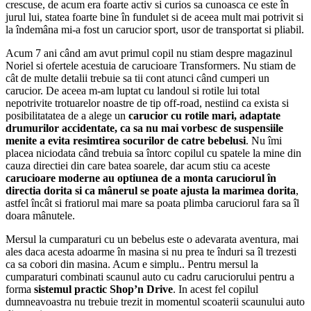
crescuse, de acum era foarte activ si curios sa cunoasca ce este în
jurul lui, statea foarte bine în fundulet si de aceea mult mai potrivit si
la îndemâna mi-a fost un carucior sport, usor de transportat si pliabil.
Acum 7 ani când am avut primul copil nu stiam despre magazinul
Noriel si ofertele acestuia de carucioare Transformers. Nu stiam de
cât de multe detalii trebuie sa tii cont atunci când cumperi un
carucior. De aceea m-am luptat cu landoul si rotile lui total
nepotrivite trotuarelor noastre de tip off-road, nestiind ca exista si
posibilitatatea de a alege un
carucior cu rotile mari, adaptate
drumurilor accidentate, ca sa nu mai vorbesc de suspensiile
menite a evita resimtirea socurilor de catre bebelusi
. Nu îmi
placea niciodata când trebuia sa întorc copilul cu spatele la mine din
cauza directiei din care batea soarele, dar acum stiu ca aceste
carucioare moderne au optiunea de a monta caruciorul în
directia dorita si ca mânerul se poate ajusta la marimea dorita
,
astfel încât si fratiorul mai mare sa poata plimba caruciorul fara sa îl
doara mânutele.
Mersul la cumparaturi cu un bebelus este o adevarata aventura, mai
ales daca acesta adoarme în masina si nu prea te înduri sa îl trezesti
ca sa cobori din masina. Acum e simplu.. Pentru mersul la
cumparaturi combinati scaunul auto cu cadru caruciorului pentru a
forma
sistemul practic Shop’n Drive
. In acest fel copilul
dumneavoastra nu trebuie trezit in momentul scoaterii scaunului auto