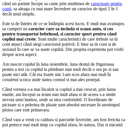
când un parinte începe sa caute prin multimea de
carucioare pentru
copii
, sa aleaga cu mai mare încredere un carucior de tipul 2 în 1
decât unul simplu.
Este si de înteles de ce se întâmpla acest lucru. E mult mai avantajos
sa cumperi un
carucior care sa includa si scaun auto, si cos
pentru transportat bebelusul, si carucior sport pentru când
copilul mai creste
. Sunt multe caracteristici de care trebuie sa tii
cont atunci când alegi caruciorul potrivit. E bine sa tii cont si de
sezonul în care se va naste copilul. Din propria experienta pot vorbi
despre acest aspect.
Am nascut copilul în luna noiembrie, luna destul de friguroasa
pentru a iesi cu copilul la plimbare mai mult decât o ora pe zi sau
poate nici atât. Cât era foarte mic l-am scos afara mai mult în
cosuletul scoica unde statea comod si mai ales protejat.
Când vremea s-a mai încalzit si copilul a mai crescut, prin luma
martie, am început sa iesim mai mult afara si de aceea s-a simtit
nevoia unui landou, unde sa stea confortabil. O învelitoare de
picioare si o pelerina de ploaie sunt absolut necesare în anotimpul
ploios care este primavara.
Când vara a venit cu caldura si parcurile înverzite, am fost fericita ca
pot petrece mai mult timp cu copilul afara, în natura. Dar si micutul