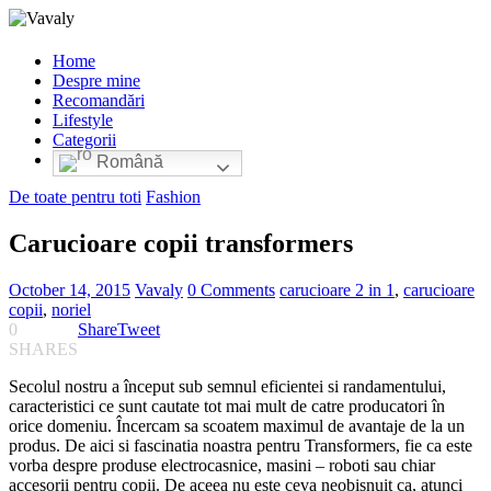
Home
Despre mine
Recomandări
Lifestyle
Categorii
Română
De toate pentru toti
Fashion
Carucioare copii transformers
October 14, 2015
Vavaly
0 Comments
carucioare 2 in 1
,
carucioare
copii
,
noriel
0
Share
Tweet
SHARES
Secolul nostru a început sub semnul eficientei si randamentului,
caracteristici ce sunt cautate tot mai mult de catre producatori în
orice domeniu. Încercam sa scoatem maximul de avantaje de la un
produs. De aici si fascinatia noastra pentru Transformers, fie ca este
vorba despre produse electrocasnice, masini – roboti sau chiar
accesorii pentru copii. De aceea nu este ceva neobisnuit ca, atunci