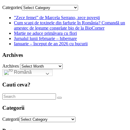
Categories
”Zece femei” de Marcela Serrano, zece povești
Cum scapi de toxinele din farfurie în România? Comandă un
amestec de legume congelate bio de la BioCorner
Martie ne aduce primăvara cu flori
Jurnalul lunii februarie – hibernare
Ianuarie – început de an 2026 cu bucurii
Archives
Archives
Română
Cauti ceva?
Categorii
Categorii