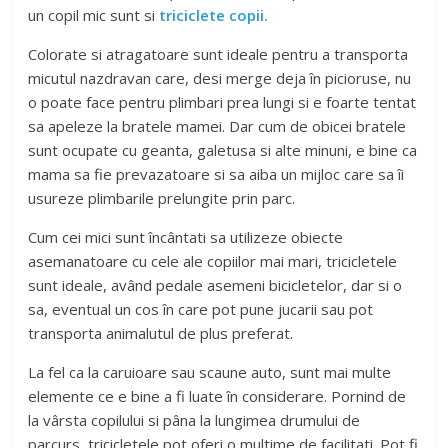
un copil mic sunt si
triciclete copii.
Colorate si atragatoare sunt ideale pentru a transporta
micutul nazdravan care, desi merge deja în picioruse, nu
o poate face pentru plimbari prea lungi si e foarte tentat
sa apeleze la bratele mamei. Dar cum de obicei bratele
sunt ocupate cu geanta, galetusa si alte minuni, e bine ca
mama sa fie prevazatoare si sa aiba un mijloc care sa îi
usureze plimbarile prelungite prin parc.
Cum cei mici sunt încântati sa utilizeze obiecte
asemanatoare cu cele ale copiilor mai mari, tricicletele
sunt ideale, având pedale asemeni bicicletelor, dar si o
sa, eventual un cos în care pot pune jucarii sau pot
transporta animalutul de plus preferat.
La fel ca la caruioare sau scaune auto, sunt mai multe
elemente ce e bine a fi luate în considerare. Pornind de
la vârsta copilului si pâna la lungimea drumului de
parcurs, tricicletele pot oferi o multime de facilitati. Pot fi