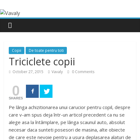
Copii
De toate pentru toti
Triciclete copii
October 27, 2015
Vavaly
0 Comments
0
SHARES
Pe lânga achizitionarea unui carucior pentru copil, despre
care v-am spus deja într-un articol precedent ca nu se
alege asa la întâmplare, pe lânga scaunul auto, absolut
necesar daca sunteti posesori de masina, alte obiecte
de care este nevoie pentru a usura deplasarea alaturi de