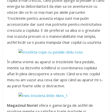
copilul a mai crescut, când poate ajunge la pedale si când
energia lui debordanta îi da elan sa se aventureze cu
viteze din ce în ce mai mari pe aleile parcurilor.
Tricicletele pentru aceasta etapa sunt mai putin
accesorizate dar sunt mai potrivite pentru motricitatea
crescuta a copilului. E de preferat sa aiba si o greutate
mai scazuta precum si o manevrabilitate mai simpla,
astfel încât sa o poata manipula chiar copilul cu usurinta.
În ultima vreme au aparut si tricicletele fara pedale,
menite sa dezvolte echilibrul si coordonarea copilului
aflat în plina descoperire a vitezei. Când era mic copilul
meu nu am vazut asa ceva dar apoi când au aparut mi s-
au parut foarte utile si distractive.
Magazinul Noriel
ofera o gama larga de astfel de
produse menite sa satisfaca toate gusturile si