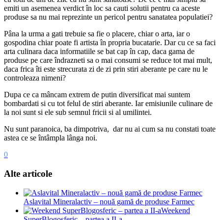
emiti un asemenea verdict în loc sa cauti solutii pentru ca aceste
produse sa nu mai reprezinte un pericol pentru sanatatea populatiei?
Pâna la urma a gati trebuie sa fie o placere, chiar o arta, iar o
gospodina chiar poate fi artista în propria bucatarie. Dar cu ce sa faci
arta culinara daca informatiile se bat cap în cap, daca gama de
produse pe care îndrazneti sa o mai consumi se reduce tot mai mult,
daca frica îti este strecurata zi de zi prin stiri aberante pe care nu le
controleaza nimeni?
Dupa ce ca mâncam extrem de putin diversificat mai suntem
bombardati si cu tot felul de stiri aberante. Iar emisiunile culinare de
la noi sunt si ele sub semnul fricii si al umilintei.
Nu sunt paranoica, ba dimpotriva, dar nu ai cum sa nu constati toate
astea ce se întâmpla lânga noi.
0
Alte articole
Aslavital Mineralactiv – nouă gamă de produse Farmec
Weekend
SuperBlogosferic – partea a II-a