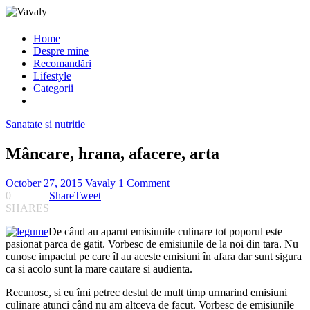
Home
Despre mine
Recomandări
Lifestyle
Categorii
Sanatate si nutritie
Mâncare, hrana, afacere, arta
October 27, 2015
Vavaly
1 Comment
0
Share
Tweet
SHARES
De când au aparut emisiunile culinare tot poporul este
pasionat parca de gatit. Vorbesc de emisiunile de la noi din tara. Nu
cunosc impactul pe care îl au aceste emisiuni în afara dar sunt sigura
ca si acolo sunt la mare cautare si audienta.
Recunosc, si eu îmi petrec destul de mult timp urmarind emisiuni
culinare atunci când nu am altceva de facut. Vorbesc de emisiunile