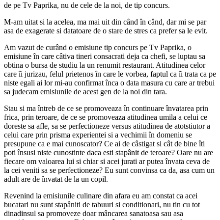
de pe Tv Paprika, nu de cele de la noi, de tip concurs.
M-am uitat si la acelea, ma mai uit din când în când, dar mi se par
asa de exagerate si datatoare de o stare de stres ca prefer sa le evit.
Am vazut de curând o emisiune tip concurs pe Tv Paprika, o
emisiune în care câtiva tineri consacrati deja ca chefi, se luptau sa
obtina o bursa de studiu la un renumit restaurant. Atitudinea celor
care îi jurizau, felul prietenos în care le vorbea, faptul ca îi trata ca pe
niste egali ai lor mi-au confirmat înca o data masura cu care ar trebui
sa judecam emisiunile de acest gen de la noi din tara.
Stau si ma întreb de ce se promoveaza în continuare învatarea prin
frica, prin teroare, de ce se promoveaza atitudinea umila a celui ce
doreste sa afle, sa se perfectioneze versus atitudinea de atotstiutor a
celui care prin prisma experientei si a vechimii în domeniu se
presupune ca e mai cunoscator? Ce ai de câstigat si cât de bine îti
poti însusi niste cunostinte daca esti stapânit de teroare? Oare nu are
fiecare om valoarea lui si chiar si acei jurati ar putea învata ceva de
la cei veniti sa se perfectioneze? Eu sunt convinsa ca da, asa cum un
adult are de învatat de la un copil.
Revenind la emisiunile culinare din afara eu am constat ca acei
bucatari nu sunt stapâniti de tabuuri si conditionari, nu tin cu tot
dinadinsul sa promoveze doar mâncarea sanatoasa sau asa