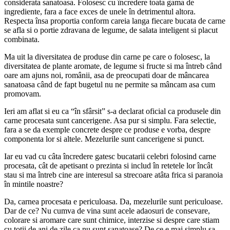
considerata sanatoasa. Folosesc cu încredere toata gama de
ingrediente, fara a face exces de unele în detrimentul altora.
Respecta însa proportia conform careia langa fiecare bucata de carne
se afla si o portie zdravana de legume, de salata inteligent si placut
combinata.
Ma uit la diversitatea de produse din carne pe care o folosesc, la
diversitatea de plante aromate, de legume si fructe si ma întreb când
oare am ajuns noi, românii, asa de preocupati doar de mâncarea
sanatoasa când de fapt bugetul nu ne permite sa mâncam asa cum
promovam.
Ieri am aflat si eu ca “în sfârsit” s-a declarat oficial ca produsele din
carne procesata sunt cancerigene. Asa pur si simplu. Fara selectie,
fara a se da exemple concrete despre ce produse e vorba, despre
componenta lor si altele. Mezelurile sunt cancerigene si punct.
Iar eu vad cu câta încredere gatesc bucatarii celebri folosind carne
procesata, cât de apetisant o prezinta si includ în retetele lor încât
stau si ma întreb cine are interesul sa strecoare atâta frica si paranoia
în mintile noastre?
Da, carnea procesata e periculoasa. Da, mezelurile sunt periculoase.
Dar de ce? Nu cumva de vina sunt acele adaosuri de consevare,
colorare si aromare care sunt chimice, interzise si despre care stiam
cu totii de ani de zile ca nu sunt sanatoase? De ce e mai simplu sa