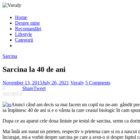
Home
Despre mine
Recomandări
Lifestyle
Categorii
Sarcina
Sarcina la 40 de ani
November 13, 2015
July 26, 2021
Vavaly
5 Comments
8
Share
Tweet
SHARES
Atunci când am decis sa mai facem un copil nu ne-am gândit prea 
sa împlinesc 40 de ani si e o vârsta la care ceasul biologic îti cam spu
Dupa ce au aparut cele doua liniute pe testul de sarcina, semn ca dorint
Mai întâi am sunat un prieten, respectiv o prietena care si ea a nascut 
încurajat, mi-a vorbit despre sarcina pe care a avut-o si despre faptul ca 