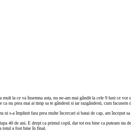
mult la ce va însemna asta, nu ne-am mai gândit la cele 9 luni ce vor u
ne ca nu prea mai ai timp sa te gândesti si iar razgândesti, cum facusem 
a ni s-a împlinit fara prea multe încercari si batai de cap, am început sa
dupa 40 de ani. E drept ca primul copil, dar tot era bine ca puteam sta d
totul a fost bine în final.