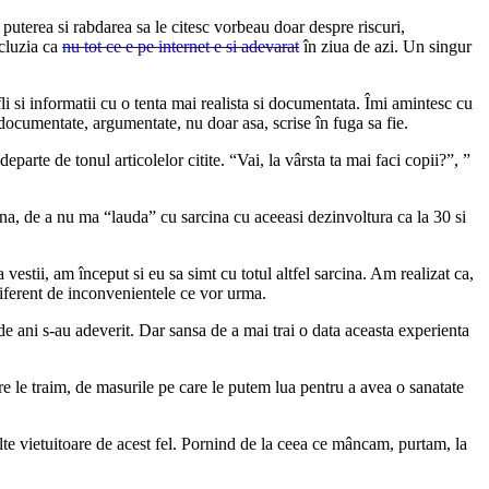
puterea si rabdarea sa le citesc vorbeau doar despre riscuri,
ncluzia ca
nu tot ce e pe internet e si adevarat
în ziua de azi. Un singur
fli si informatii cu o tenta mai realista si documentata. Îmi amintesc cu
documentate, argumentate, nu doar asa, scrise în fuga sa fie.
eparte de tonul articolelor citite. “Vai, la vârsta ta mai faci copii?”, ”
ena, de a nu ma “lauda” cu sarcina cu aceeasi dezinvoltura ca la 30 si
estii, am început si eu sa simt cu totul altfel sarcina. Am realizat ca,
diferent de inconvenientele ce vor urma.
 de ani s-au adeverit. Dar sansa de a mai trai o data aceasta experienta
re le traim, de masurile pe care le putem lua pentru a avea o sanatate
 alte vietuitoare de acest fel. Pornind de la ceea ce mâncam, purtam, la