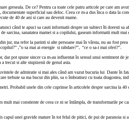
are greseala. De ce? Pentru ca toate cele patru articole pe care am avut 
hi, documentate superficial sau deloc. Ceea ce m-a dus înca o data la co
trecute de 40 de ani si care au devenit mame.
 atunci când te apuci sa cauti informatii despre un subiect îti doresti sa a
 de sarcina, sanatatea mamei si a copilului, gaseam informatii mult mai 
n jur, ma refer la parinti si alte persoane mai în vârsta, nu au fost prea d
 copilul?” ,”o sa mai ai energie si rabdare?”, “ce o sa-i mai oferi?”.
lor, dar pot spune sincer ca m-au influentat în sensul unui sentiment de j
 trecut si alte stupizenii de genul asta.
intele de admiratie si mai ales când am vazut bucuria lui Dante în fata v
are trebuie sa ma bucur din plin, sa o îmbratisez cu toata dragostea, in
metri. Probabil unele din cele cuprinse în articolele despre sarcina la 40
tem mult mai constiente de ceea ce ni se întâmpla, de transformarile pe ca
a în capul unei gravide mature în tot felul de pitici, de pui de paranoia si