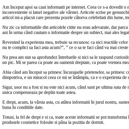
Am început apoi sa caut informatii pe internet. Ceea ce s-a dovedit o m
inconveniente si laturi negative ale vârstei. Articole scrise pe genunc
articol mi-a placut care prezenta pozele câtorva celebritati din lume, 
Nu zic ca informatiile din articolele citite nu erau adevarate, dar parca
ani în urma când cautam o informatie despre un subiect, mai ales legat
Revenind la experienta mea, trebuie sa recunosc ca nici reactiile celor di
nu te complici sa faci asta acum?”, ” ce o sa te faci când va mai creste
Nu prea am stat sa aprofundez întrebarile si nici sa le raspund curiosi
un pic. Mi se parea ca poate au oamenii dreptate, ca poate vremea mea a
Abia când am început sa primesc încurajarile prietenelor, sa primesc cuv
dimpotriva, e un miracol ceea ce mi se întâmpla, ca e o experienta de c
Sigur, usor nu a fost si nu este nici acum, când sunt pe ultima suta de 
unica compenseaza pe deplin toate astea.
E drept, acum, la vârsta asta, cu atâtea informatii în jurul nostru, sun
buna în conditiile date.
Totusi, la fel de drept e si ca, toate aceste informatii se pot transform
produsele cosmetice folosite si pâna la pozitia de dormit.