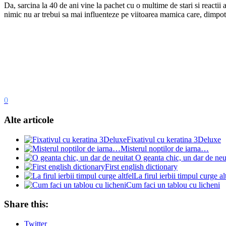
Da, sarcina la 40 de ani vine la pachet cu o multime de stari si reactii 
nimic nu ar trebui sa mai influenteze pe viitoarea mamica care, dimpotriv
0
Alte articole
Fixativul cu keratina 3Deluxe
Misterul noptilor de iarna…
O geanta chic, un dar de neu
First english dictionary
La firul ierbii timpul curge al
Cum faci un tablou cu licheni
Share this:
Twitter