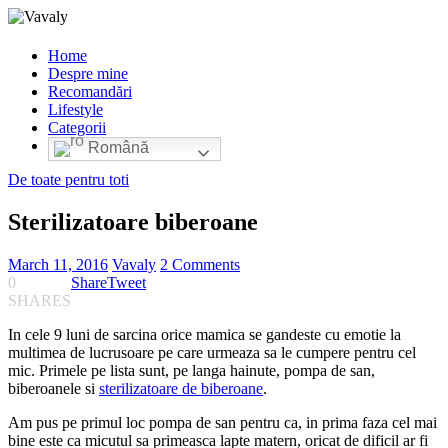
Home
Despre mine
Recomandări
Lifestyle
Categorii
Română
De toate pentru toti
Sterilizatoare biberoane
March 11, 2016
Vavaly
2 Comments
0
Share
Tweet
SHARES
In cele 9 luni de sarcina orice mamica se gandeste cu emotie la
multimea de lucrusoare pe care urmeaza sa le cumpere pentru cel
mic. Primele pe lista sunt, pe langa hainute, pompa de san,
biberoanele si
sterilizatoare de biberoane
.
Am pus pe primul loc pompa de san pentru ca, in prima faza cel mai
bine este ca micutul sa primeasca lapte matern, oricat de dificil ar fi