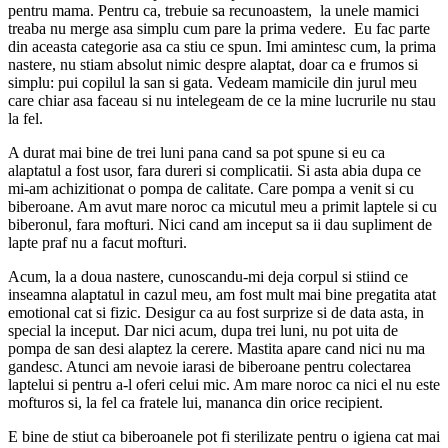
pentru mama. Pentru ca, trebuie sa recunoastem, la unele mamici
treaba nu merge asa simplu cum pare la prima vedere. Eu fac parte
din aceasta categorie asa ca stiu ce spun. Imi amintesc cum, la prima
nastere, nu stiam absolut nimic despre alaptat, doar ca e frumos si
simplu: pui copilul la san si gata. Vedeam mamicile din jurul meu
care chiar asa faceau si nu intelegeam de ce la mine lucrurile nu stau
la fel.
A durat mai bine de trei luni pana cand sa pot spune si eu ca
alaptatul a fost usor, fara dureri si complicatii. Si asta abia dupa ce
mi-am achizitionat o pompa de calitate. Care pompa a venit si cu
biberoane. Am avut mare noroc ca micutul meu a primit laptele si cu
biberonul, fara mofturi. Nici cand am inceput sa ii dau supliment de
lapte praf nu a facut mofturi.
Acum, la a doua nastere, cunoscandu-mi deja corpul si stiind ce
inseamna alaptatul in cazul meu, am fost mult mai bine pregatita atat
emotional cat si fizic. Desigur ca au fost surprize si de data asta, in
special la inceput. Dar nici acum, dupa trei luni, nu pot uita de
pompa de san desi alaptez la cerere. Mastita apare cand nici nu ma
gandesc. Atunci am nevoie iarasi de biberoane pentru colectarea
laptelui si pentru a-l oferi celui mic. Am mare noroc ca nici el nu este
mofturos si, la fel ca fratele lui, mananca din orice recipient.
E bine de stiut ca biberoanele pot fi sterilizate pentru o igiena cat mai