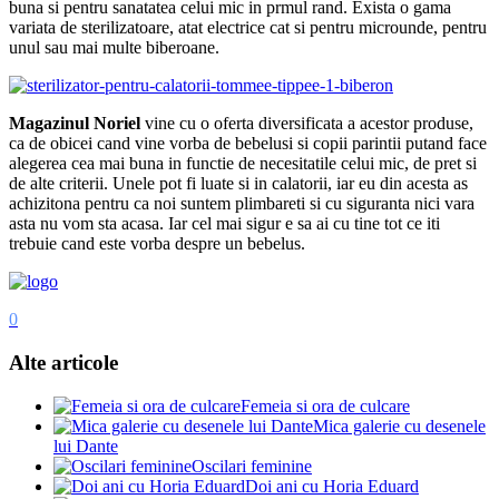
buna si pentru sanatatea celui mic in prmul rand. Exista o gama
variata de sterilizatoare, atat electrice cat si pentru microunde, pentru
unul sau mai multe biberoane.
Magazinul Noriel
vine cu o oferta diversificata a acestor produse,
ca de obicei cand vine vorba de bebelusi si copii parintii putand face
alegerea cea mai buna in functie de necesitatile celui mic, de pret si
de alte criterii. Unele pot fi luate si in calatorii, iar eu din acesta as
achizitona pentru ca noi suntem plimbareti si cu siguranta nici vara
asta nu vom sta acasa. Iar cel mai sigur e sa ai cu tine tot ce iti
trebuie cand este vorba despre un bebelus.
0
Alte articole
Femeia si ora de culcare
Mica galerie cu desenele
lui Dante
Oscilari feminine
Doi ani cu Horia Eduard