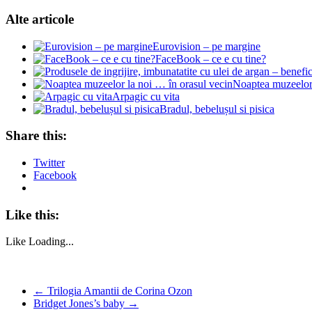
Alte articole
Eurovision – pe margine
FaceBook – ce e cu tine?
Noaptea muzeelor 
Arpagic cu vita
Bradul, bebelușul si pisica
Share this:
Twitter
Facebook
Like this:
Like
Loading...
←
Trilogia Amantii de Corina Ozon
Bridget Jones’s baby
→