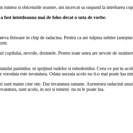
 in mintea si obiceiurile noastre, am incercat sa raspund la intrebarea cop
a fost intotdeauna mai de folos decat o suta de vorbe.
va firisoare in chip de radacina. Pentru ca are tulpina subtire (asteptari 
orte.
ul copilului, nevoile, dorintele. Pentru toate astea are nevoie de sustiner
tului parintilor, ni sprijinul rudelor si rubedeniilor. Ceea ce pui tu aco
de vreodata este invatatura. Odata asezata acolo nu ti-o mai poate lua ni
, azi sunt maine cine stie. Dar invatatura ramane. Asemenea radacinii unui
vatatura, sunt acolo, in noi si nimeni nu ni le poate lua.