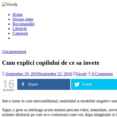
Home
Despre mine
Recomandări
Lifestyle
Categorii
Uncategorized
Cum explici copilului de ce sa invete
September 19, 2016
September 22, 2016
Vavaly
0 Comments
16
Share
Tweet
SHARES
Intr-o lume in care mercantilismul, materialul si modelele negative sunt 
Sigur, e greu sa inteleaga acum notiuni precum viitor, maturitate, servic
notiune abstracta pe care si-o contureaza cum vor, dupa imaginatie si i