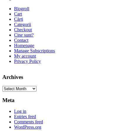
Blogroll
Cart
Cărți
Categorii
Checkout
Cine sunt?
Contact
Homepage
Manage Subscriptions
My account
Privacy Policy
Archives
Archives
Meta
Log in
Entries feed
Comments feed
WordPress.org