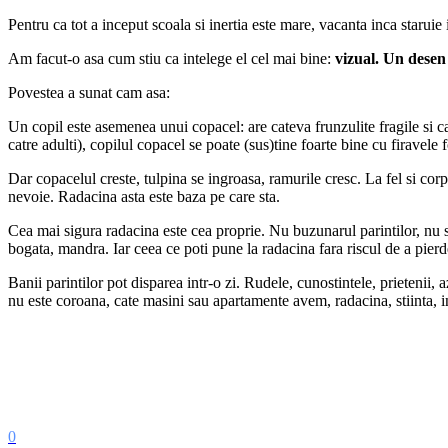
Pentru ca tot a inceput scoala si inertia este mare, vacanta inca staruie
Am facut-o asa cum stiu ca intelege el cel mai bine:
vizual. Un desen 
Povestea a sunat cam asa:
Un copil este asemenea unui copacel: are cateva frunzulite fragile si cate
catre adulti), copilul copacel se poate (sus)tine foarte bine cu firavele f
Dar copacelul creste, tulpina se ingroasa, ramurile cresc. La fel si corp
nevoie. Radacina asta este baza pe care sta.
Cea mai sigura radacina este cea proprie. Nu buzunarul parintilor, nu sta
bogata, mandra. Iar ceea ce poti pune la radacina fara riscul de a pier
Banii parintilor pot disparea intr-o zi. Rudele, cunostintele, prietenii
nu este coroana, cate masini sau apartamente avem, radacina, stiinta, in
0