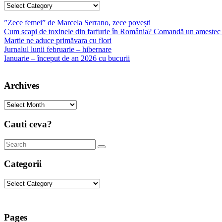
Categories
”Zece femei” de Marcela Serrano, zece povești
Cum scapi de toxinele din farfurie în România? Comandă un amestec 
Martie ne aduce primăvara cu flori
Jurnalul lunii februarie – hibernare
Ianuarie – început de an 2026 cu bucurii
Archives
Archives
Cauti ceva?
Categorii
Categorii
Pages