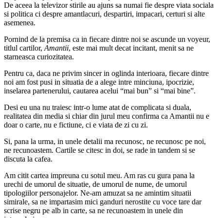
De aceea la televizor stirile au ajuns sa numai fie despre viata sociala
si politica ci despre amantlacuri, despartiri, impacari, certuri si alte
asemenea.
Pornind de la premisa ca in fiecare dintre noi se ascunde un voyeur,
titlul cartilor,
Amantii
, este mai mult decat incitant, menit sa ne
starneasca curiozitatea.
Pentru ca, daca ne privim sincer in oglinda interioara, fiecare dintre
noi am fost pusi in situatia de a alege intre minciuna, ipocrizie,
inselarea partenerului, cautarea acelui “mai bun” si “mai bine”.
Desi eu una nu traiesc intr-o lume atat de complicata si duala,
realitatea din media si chiar din jurul meu confirma ca Amantii nu e
doar o carte, nu e fictiune, ci e viata de zi cu zi.
Si, pana la urma, in unele detalii ma recunosc, ne recunosc pe noi,
ne recunoastem. Cartile se citesc in doi, se rade in tandem si se
discuta la cafea.
Am citit cartea impreuna cu sotul meu. Am ras cu gura pana la
urechi de umorul de situatie, de umorul de nume, de umorul
tipologiilor personajelor. Ne-am amuzat sa ne amintim situatii
simirale, sa ne impartasim mici ganduri nerostite cu voce tare dar
scrise negru pe alb in carte, sa ne recunoastem in unele din