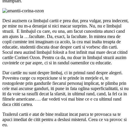
intamplari.
Desi auzisem ca limbajul cartii e prea dur, prea vulgar, prea indecent,
pe mine nu m-a deranjat si nici macar surprins. Nu, nu e limbajul
strazii. E limbajul cu care, eu una, am facut cunostinta atunci cand
am ajuns la …facultate. Da, exact, la facultate. In mintea mea de
copil cuminte imi imaginam ca acolo, la cea mai inalta treapta de
educatie, studentii discuta doar despre carti si vorbesc din carti.
Socul meu auzind limbajul folosit a fost infinit mai mare decat citind
cartile Corinei Ozon. Pentru ca da, nu doar in limbajul strazii auzim
cuvintele ce par aspre, ci si in randul oamenilor cu educatie.
Dar cartile nu sunt despre limbaj, ci in primul rand despre alegeri.
Povestea curge cu repeziciune si te prinde in mrejele ei, te
rostogoleste prin gandurile fiecarui personaj implicat, te plimba prin
cele mai ascunse ganduri, iti pune in fata oglina superficialitatii, si nu
iti da voie sa rasufli decat la sfarsit, in ultimul rand, cand, la fel ca in
filmele americane…. dar vedeti voi mai bine ce e cu ultimul rand
daca cititi cartea.
Trailerul cartii e atat de bine realizat incat parca te provoaca sa te
apuci imediat de citit pentru a deslusi misterul. Ceea ce va provoc si
eu.