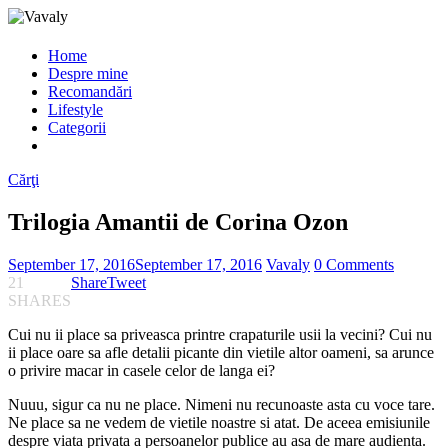
Home
Despre mine
Recomandări
Lifestyle
Categorii
Cărţi
Trilogia Amantii de Corina Ozon
September 17, 2016
September 17, 2016
Vavaly
0 Comments
21
Share
Tweet
SHARES
Cui nu ii place sa priveasca printre crapaturile usii la vecini? Cui nu
ii place oare sa afle detalii picante din vietile altor oameni, sa arunce
o privire macar in casele celor de langa ei?
Nuuu, sigur ca nu ne place. Nimeni nu recunoaste asta cu voce tare.
Ne place sa ne vedem de vietile noastre si atat. De aceea emisiunile
despre viata privata a persoanelor publice au asa de mare audienta.