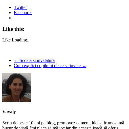
Twitter
Facebook
Like this:
Like
Loading...
←
Scoala si invatatura
Cum explici copilului de ce sa invete
→
Vavaly
Scriu de peste 10 ani pe blog, promovez oameni, idei și frumos, mă
bucur de viață, îmi place să mă joc iar din această joacă să ofer și