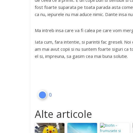
de ceea ce a primit. E un copil bun si sensibil si 
fost foarte suparata pe toata parada asta comerc
ca nu, iepurele nu mai aduce nimic. Dante insa nu
Ma intreb insa care va fi calea pe care vom merg
Iata cum, fara intentie, si parintii fac greseli. No
am mai avut copii si nu suntem foarte siguri ca t
el si, impreuna, sa gasim cea mai buna solutie.
0
Alte articole