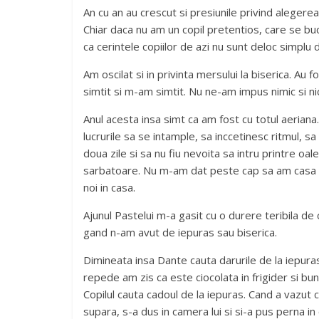
An cu an au crescut si presiunile privind alegerea
Chiar daca nu am un copil pretentios, care se bucu
ca cerintele copiilor de azi nu sunt deloc simplu d
Am oscilat si in privinta mersului la biserica. Au
simtit si m-am simtit. Nu ne-am impus nimic si ni
Anul acesta insa simt ca am fost cu totul aeriana. 
lucrurile sa se intample, sa inccetinesc ritmul, 
doua zile si sa nu fiu nevoita sa intru printre oal
sarbatoare. Nu m-am dat peste cap sa am casa cur
noi in casa.
Ajunul Pastelui m-a gasit cu o durere teribila de 
gand n-am avut de iepuras sau biserica.
Dimineata insa Dante cauta darurile de la iepuras.
repede am zis ca este ciocolata in frigider si bu
Copilul cauta cadoul de la iepuras. Cand a vazut
supara, s-a dus in camera lui si si-a pus perna i