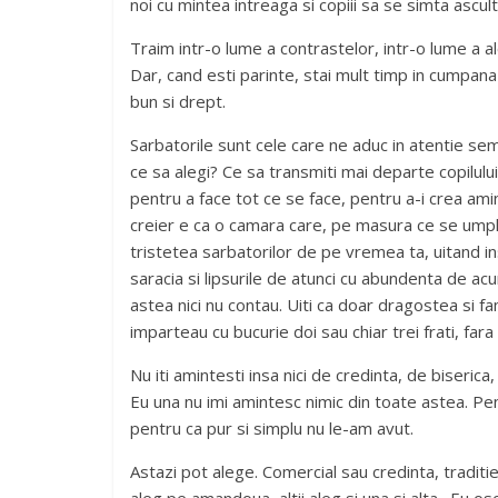
noi cu mintea intreaga si copiii sa se simta ascult
Traim intr-o lume a contrastelor, intr-o lume a a
Dar, cand esti parinte, stai mult timp in cumpana
bun si drept.
Sarbatorile sunt cele care ne aduc in atentie sem
ce sa alegi? Ce sa transmiti mai departe copilulu
pentru a face tot ce se face, pentru a-i crea amin
creier e ca o camara care, pe masura ce se umple
tristetea sarbatorilor de pe vremea ta, uitand i
saracia si lipsurile de atunci cu abundenta de acum
astea nici nu contau. Uiti ca doar dragostea si fa
imparteau cu bucurie doi sau chiar trei frati, fa
Nu iti amintesti insa nici de credinta, de biserica
Eu una nu imi amintesc nimic din toate astea. Pen
pentru ca pur si simplu nu le-am avut.
Astazi pot alege. Comercial sau credinta, traditie 