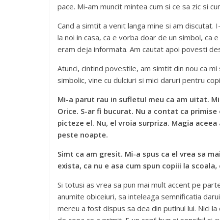
pace. Mi-am muncit mintea cum si ce sa zic si cu
Cand a simtit a venit langa mine si am discutat. 
la noi in casa, ca e vorba doar de un simbol, ca 
eram deja informata. Am cautat apoi povesti de
Atunci, cintind povestile, am simtit din nou ca mi 
simbolic, vine cu dulciuri si mici daruri pentru co
Mi-a parut rau in sufletul meu ca am uitat. Mi
Orice. S-ar fi bucurat. Nu a contat ca primise 
picteze el. Nu, el vroia surpriza. Magia aceea 
peste noapte.
Simt ca am gresit. Mi-a spus ca el vrea sa m
exista, ca nu e asa cum spun copiii la scoala,
Si totusi as vrea sa pun mai mult accent pe parte
anumite obiceiuri, sa inteleaga semnificatia darui
mereu a fost dispus sa dea din putinul lui. Nici 