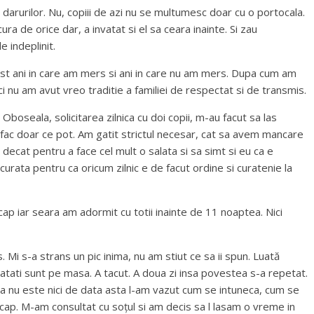
 darurilor. Nu, copiii de azi nu se multumesc doar cu o portocala.
ra de orice dar, a invatat si el sa ceara inainte. Si zau
e indeplinit.
 fost ani in care am mers si ani in care nu am mers. Dupa cum am
ci nu am avut vreo traditie a familiei de respectat si de transmis.
Oboseala, solicitarea zilnica cu doi copii, m-au facut sa las
sa fac doar ce pot. Am gatit strictul necesar, cat sa avem mancare
e decat pentru a face cel mult o salata si sa simt si eu ca e
ata pentru ca oricum zilnic e de facut ordine si curatenie la
cap iar seara am adormit cu totii inainte de 11 noaptea. Nici
 Mi s-a strans un pic inima, nu am stiut ce sa ii spun. Luată
natati sunt pe masa. A tacut. A doua zi insa povestea s-a repetat.
 ca nu este nici de data asta l-am vazut cum se intuneca, cum se
n cap. M-am consultat cu soțul si am decis sa l lasam o vreme in