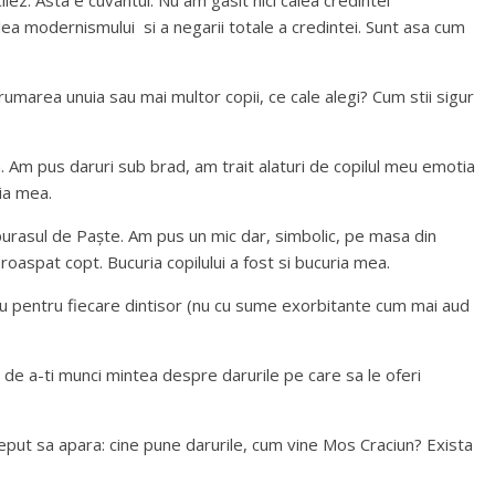
ilez. Asta e cuvantul. Nu am gasit nici calea credintei
calea modernismului si a negarii totale a credintei. Sunt asa cum
rumarea unuia sau mai multor copii, ce cale alegi? Cum stii sigur
 Am pus daruri sub brad, am trait alaturi de copilul meu emotia
ria mea.
purasul de Paște. Am pus un mic dar, simbolic, pe masa din
roaspat copt. Bucuria copilului a fost si bucuria mea.
u pentru fiecare dintisor (nu cu sume exorbitante cum mai aud
ri de a-ti munci mintea despre darurile pe care sa le oferi
nceput sa apara: cine pune darurile, cum vine Mos Craciun? Exista