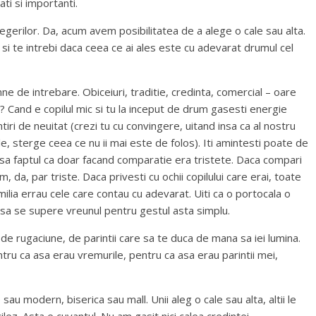
ati si importanti.
legerilor. Da, acum avem posibilitatea de a alege o cale sau alta.
 si te intrebi daca ceea ce ai ales este cu adevarat drumul cel
ne de intrebare. Obiceiuri, traditie, credinta, comercial – oare
i? Cand e copilul mic si tu la inceput de drum gasesti energie
tiri de neuitat (crezi tu cu convingere, uitand insa ca al nostru
, sterge ceea ce nu ii mai este de folos). Iti amintesti poate de
nsa faptul ca doar facand comparatie era tristete. Daca compari
, da, par triste. Daca privesti cu ochii copilului care erai, toate
milia errau cele care contau cu adevarat. Uiti ca o portocala o
ra sa se supere vreunul pentru gestul asta simplu.
, de rugaciune, de parintii care sa te duca de mana sa iei lumina.
tru ca asa erau vremurile, pentru ca asa erau parintii mei,
sau modern, biserica sau mall. Unii aleg o cale sau alta, altii le