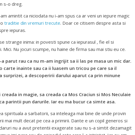
m s-o dreg.
I-am amintit ca niciodata nu i-am spus ca ar veni un iepure magic
e o
traditie din vremuri trecute
. Doar ce citisem despre asta si
spre iepuras.
se strange inima: in povesti spune ca iepurasul , fie el si
pii. Mici. Nu jocuri scumpe, nu haine de firma sau mai stiu eu ce.
-a parut rau ca nu m-am ingrijit sa ii las pe masa un mic dar.
o carte inainte sau ca ii luasem un tricou pe care sa il
a surprizei, a descoperirii darului aparut ca prin minune
ai creada in magie, sa creada ca Mos Craciun si Mos Neculaie
 ca parintii pun darurile. Iar eu ma bucur ca simte asa.
a spirituala a sarbatorii, sa inteleaga mai bine de unde provin
rii mai mult decat pe cea a primirii. Dante e un copil generos si
la daruri nu a avut pretentii exagerate sau nu s-a simtit dezamagit