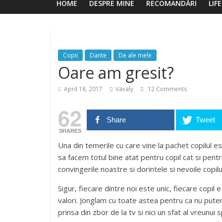
HOME
DESPRE MINE
RECOMANDĂRI
LIF
Copii
Dante
De ale mele
Oare am gresit?
April 18, 2017
Vavaly
12 Comments
62
Share
Tweet
SHARES
Una din temerile cu care vine la pachet copilul e
sa facem totul bine atat pentru copil cat si pentr
convingerile noastre si dorintele si nevoile copilul
Sigur, fiecare dintre noi este unic, fiecare copil e
valori. Jonglam cu toate astea pentru ca nu putem
prinsa din zbor de la tv si nici un sfat al vreunu