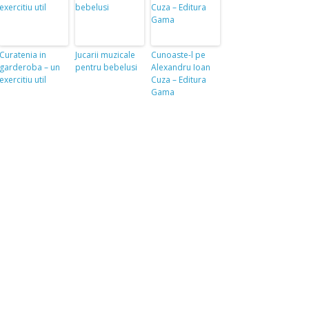
Curatenia in
Jucarii muzicale
Cunoaste-l pe
garderoba – un
pentru bebelusi
Alexandru Ioan
exercitiu util
Cuza – Editura
Gama