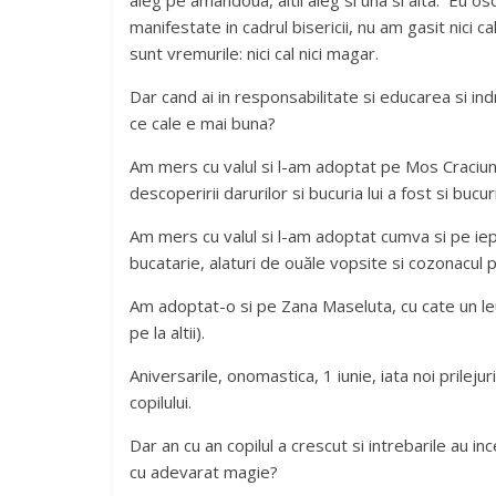
aleg pe amandoua, altii aleg si una si alta. Eu osc
manifestate in cadrul bisericii, nu am gasit nici 
sunt vremurile: nici cal nici magar.
Dar cand ai in responsabilitate si educarea si ind
ce cale e mai buna?
Am mers cu valul si l-am adoptat pe Mos Craciun.
descoperirii darurilor si bucuria lui a fost si bucu
Am mers cu valul si l-am adoptat cumva si pe ie
bucatarie, alaturi de ouăle vopsite si cozonacul p
Am adoptat-o si pe Zana Maseluta, cu cate un le
pe la altii).
Aniversarile, onomastica, 1 iunie, iata noi prileju
copilului.
Dar an cu an copilul a crescut si intrebarile au i
cu adevarat magie?