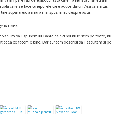
cumva imi pare rau de episodul asta care l-a intristat. Iar eu am
iala care se face cu iepurele care aduce daruri. Asa ca am zis
 tine supararea, azi nu a mai spus nimic despre asta.
e la Horia.
i obisnuim sa ii spunem lui Dante ca nici noi nu le stim pe toate, nu
ot ceea ce facem e bine. Dar suntem deschisi sa il ascultam si pe