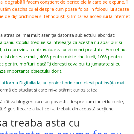
ai degrabă îl facem conștient de pericolele la care se expune, îl
tăm deschis cu el despre cum poate folosi in folosul lui aceste
e digiprichindei si tehnopuști și limitarea accesului la internet
a atras cel mai mult ateniția datorita subiectului abordat:
banii. Copilul trebuie sa inteleaga ca acestia nu apar pur si
t, ci reprezinta contravaloarea unei munci prestate. Am retinut
ce isi doreste mult, 40% pentru micile cheltuieli, 10% pentru
eac pentru mofturi: dacă îți dorești ceva pui tu jumatate si eu
aza importanta obiectului dorit.
latforma Digitaliada, un proiect prin care elevii pot invăța mai
ormă de studiat și care mi-a stârnit curiozitatea.
ă câțiva bloggeri care au povestit despre cum fac ei lucrurile,
Sigur, fiecare a luat ce i-a trebuit din această secțiune.
a treaba asta cu