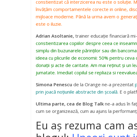
constientizat că interzicerea nu este o soluție. M
învățăm comportamentele corecte in online, discu
mijloace moderne. Până la urma avem o generație d
este o iluzie.
Adrian Asoltanie,
trainer educație financiară mi-
constientizarea copiilor despre ceea ce inseamna 
simplu din buzunarele părinților sau din bancoma
ideea cu plicurile de economii: 50% pentru ceva 
donații și acte de caritate. Am mai reținut și un l
jumatate. Imediat copilul se repliaza si reevalue
Simona Penescu
de la Orange ne-a prezentat
p
prin joacă noțiunile abstracte din școală.
E o platf
Ultima parte, cea de Blog Talk
ne-a adus în faț
cum se organizează, cum au ajuns la performanță. 
Eu aș rezuma cam as