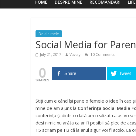
HOME
DESPRE MINE
RECOMANDĂRI
LIF
De ale mele
Social Media for Pare
July 21, 2017
Vavaly
10 Comments
0
Share
Tweet
SHARES
Stiți cum e când își pune o femeie o idee în cap și
mine de am ajuns la
Conferința Social Media F
conferința și dintr-o dată am realizat ca as vrea 
deși nimic nu arăta ca ar fi posibil să plec de aca
15 scriam pe FB că la anul sigur voi fi acolo. La 