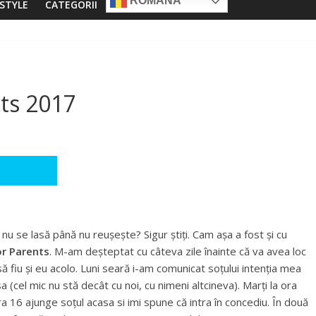
ROMÂNĂ
ESTYLE
CATEGORII
nts 2017
 nu se lasă până nu reușește? Sigur știți. Cam așa a fost și cu
or Parents
. M-am deșteptat cu câteva zile înainte că va avea loc
să fiu și eu acolo. Luni seară i-am comunicat soțului intenția mea
sa (cel mic nu stă decât cu noi, cu nimeni altcineva). Marți la ora
ora 16 ajunge soțul acasa si imi spune că intra în concediu. În două