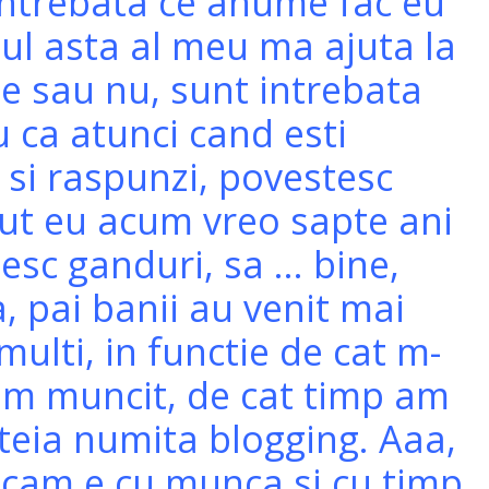
intrebata ce anume fac eu
sul asta al meu ma ajuta la
te sau nu, sunt intrebata
u ca atunci cand esti
 si raspunzi, povestesc
ut eu acum vreo sapte ani
sesc ganduri, sa … bine,
, pai banii au venit mai
multi, in functie de cat m-
am muncit, de cat timp am
steia numita blogging. Aaa,
 cam e cu munca si cu timp