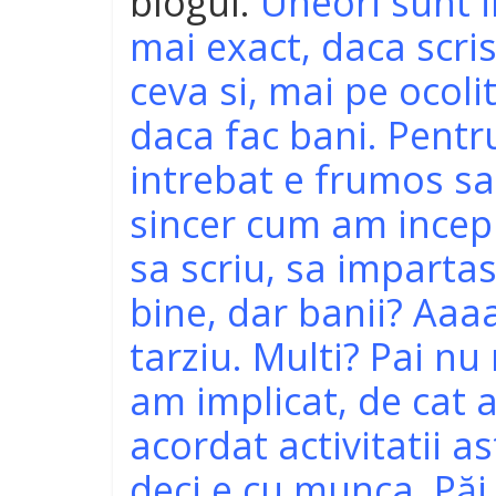
blogul:
Uneori sunt 
mai exact, daca scri
ceva si, mai pe ocoli
daca fac bani. Pentr
intrebat e frumos sa
sincer cum am incep
sa scriu, sa imparta
bine, dar banii? Aaaa
tarziu. Multi? Pai nu 
am implicat, de cat 
acordat activitatii a
deci e cu munca. Păi