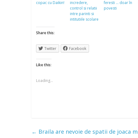
copac cu Daikin!
incredere,
feresti … doar în
control si relatii
povesti
intre parinti si
intitutiile scolare
Share this:
Twitter
Facebook
Like this:
Loading...
←
Braila are nevoie de spatii de joaca 