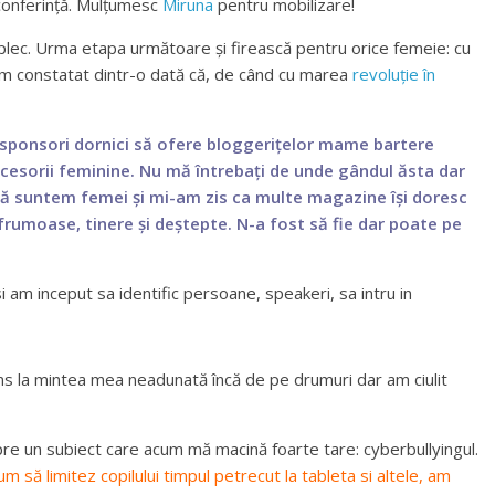
conferință. Mulțumesc
Miruna
pentru mobilizare!
plec. Urma etapa următoare și firească pentru orice femeie: cu
 am constatat dintr-o dată că, de când cu marea
revoluție în
 sponsori dornici să ofere bloggerițelor mame bartere
ccesorii feminine. Nu mă întrebați de unde gândul ăsta dar
mă suntem femei și mi-am zis ca multe magazine își doresc
 frumoase, tinere și deștepte. N-a fost să fie dar poate pe
i am inceput sa identific persoane, speakeri, sa intru in
ns la mintea mea neadunată încă de pe drumuri dar am ciulit
re un subiect care acum mă macină foarte tare: cyberbullyingul.
să limitez copilului timpul petrecut la tableta si altele, am