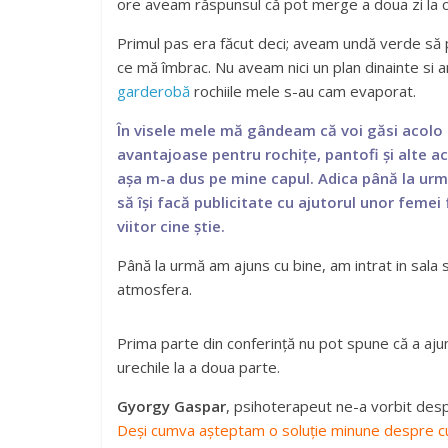
ore aveam răspunsul că pot merge a doua zi la 
Primul pas era făcut deci; aveam undă verde să 
ce mă îmbrac. Nu aveam nici un plan dinainte si
garderobă
rochiile mele s-au cam evaporat.
În visele mele mă gândeam că voi găsi acolo
avantajoase pentru rochițe, pantofi și alte a
așa m-a dus pe mine capul. Adica până la ur
să își facă publicitate cu ajutorul unor femei
viitor cine știe.
Până la urmă am ajuns cu bine, am intrat in sala s
atmosfera.
Prima parte din conferință nu pot spune că a aju
urechile la a doua parte.
Gyorgy Gaspar
, psihoterapeut ne-a vorbit desp
Deși cumva așteptam o soluție minune despre cum 