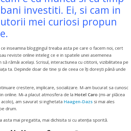
 bani investiti. Ei, si cam in
cutorii mei curiosi propun
e.
 ce inseamna bloggingul treaba asta pe care o facem noi, cert
ri sau reviste online inteleg ce e in spatele unei asemenea
să rămâi același. Scrisul, interactiunea cu cititorii, vizibilitatea pe
ața ta. Depinde doar de tine și de ceea ce îți dorești până unde
tinuare crestere, implicare, socializare. M-am bucurat sa cunosc
c in online. Mi-a placut atmosfera de la
Hotel Caro
(mi-ar plăcea
e acolo), am savurat si inghetata
Haagen-Dazs
si mai ales
 pe drum.
a asta mai pregatita, mai dichisita si cu atenția sporită.