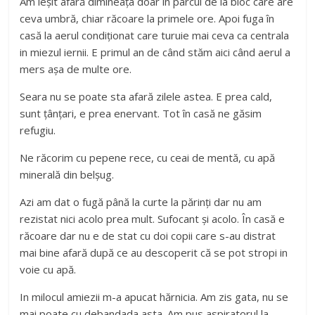
Am ieșit afară dimineața doar în parcul de la bloc care are
ceva umbră, chiar răcoare la primele ore. Apoi fuga în
casă la aerul condiționat care turuie mai ceva ca centrala
in miezul iernii. E primul an de când stăm aici când aerul a
mers așa de multe ore.
Seara nu se poate sta afară zilele astea. E prea cald,
sunt țânțari, e prea enervant. Tot în casă ne găsim
refugiu.
Ne răcorim cu pepene rece, cu ceai de mentă, cu apă
minerală din belșug.
Azi am dat o fugă până la curte la părinți dar nu am
rezistat nici acolo prea mult. Sufocant și acolo. În casă e
răcoare dar nu e de stat cu doi copii care s-au distrat
mai bine afară după ce au descoperit că se pot stropi in
voie cu apă.
In milocul amiezii m-a apucat hărnicia. Am zis gata, nu se
mai poate cu debandada asta. Am pus aspiratorul la