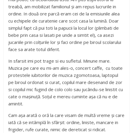
treabă, am mobilizat familionul și am repus lucrurile in
ordine. In două ore parcă eram cei de la emisiunile alea
cu echipele de curatenie care scot casa la lumină. Doar
simplul fapt că pui toti la papucii la locul lor (plimbati de
bebe prin casa si lasati pe unde a simtit el), ca asezi
jucariile prin colțurile lor și faci ordine pe biroul scolarului
face sa arate totul diferit.
In sfarsit imi pot trage si eu sufletul. Minune mare.
Muzica pe care eu mi-am ales-o, concert caffe, cu toate
protestele iubitorilor de muzica zgomotoasa, laptopul
pe biroul ordonat si curat, copilul mare desenand de zor
si copilul mic fugind de colo colo sau jucându-se linistit cu
cate o mașinuță. Soțul e mereu cuminte așa că nu e de
amintit.
Cam așa arată o oră la care visam de multă vreme și care
iată că se intâmplă în sfârșit: ordine, liniste, mancare in
frigider, rufe curate, nimic de dereticat si ridicat.