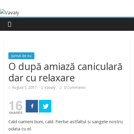
Jurnal de eu
O după amiază caniculară
dar cu relaxare
August 5, 2017
Vavaly
0 Comments
16
SHARES
Cald oameni buni, cald. Fierbe astfaltul si sangele nostru
odata cu el.