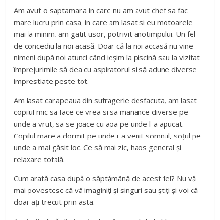
Am avut o saptamana in care nu am avut chef sa fac
mare lucru prin casa, in care am lasat si eu motoarele
mai la minim, am gatit usor, potrivit anotimpului. Un fel
de concediu la noi acasă. Doar că la noi accasă nu vine
nimeni după noi atunci când ieșim la piscină sau la vizitat
împrejurimile să dea cu aspiratorul si să adune diverse
imprestiate peste tot.
Am lasat canapeaua din sufragerie desfacuta, am lasat
copilul mic sa face ce vrea si sa manance diverse pe
unde a vrut, sa se joace cu apa pe unde l-a apucat.
Copilul mare a dormit pe unde i-a venit somnul, soțul pe
unde a mai găsit loc. Ce să mai zic, haos general și
relaxare totală.
Cum arată casa după o săptămână de acest fel? Nu vă
mai povestesc că vă imaginiți și singuri sau știți și voi că
doar ați trecut prin asta.