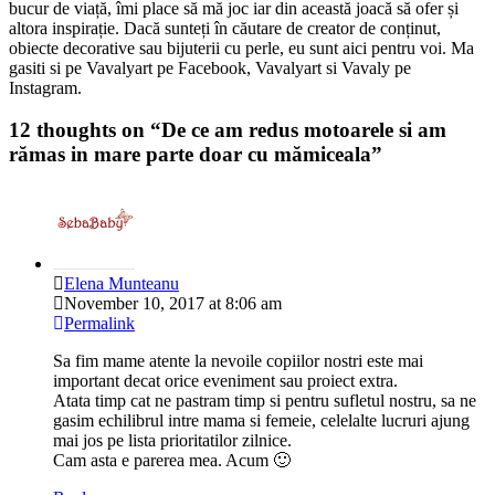
bucur de viață, îmi place să mă joc iar din această joacă să ofer și
altora inspirație. Dacă sunteți în căutare de creator de conținut,
obiecte decorative sau bijuterii cu perle, eu sunt aici pentru voi. Ma
gasiti si pe Vavalyart pe Facebook, Vavalyart si Vavaly pe
Instagram.
12 thoughts on “
De ce am redus motoarele si am
rămas in mare parte doar cu mămiceala
”
Elena Munteanu
November 10, 2017 at 8:06 am
Permalink
Sa fim mame atente la nevoile copiilor nostri este mai
important decat orice eveniment sau proiect extra.
Atata timp cat ne pastram timp si pentru sufletul nostru, sa ne
gasim echilibrul intre mama si femeie, celelalte lucruri ajung
mai jos pe lista prioritatilor zilnice.
Cam asta e parerea mea. Acum 🙂