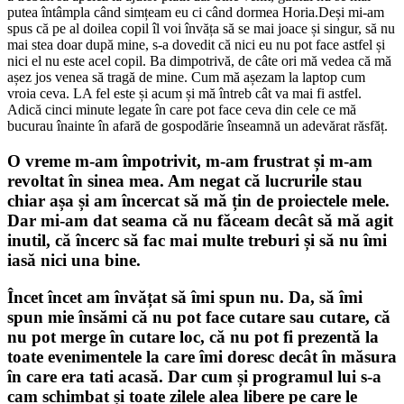
putea întâmpla când simțeam eu ci când dormea Horia.Deși mi-am
spus că pe al doilea copil îl voi învăța să se mai joace și singur, să nu
mai stea doar după mine, s-a dovedit că nici eu nu pot face astfel și
nici el nu este acel copil. Ba dimpotrivă, de câte ori mă vedea că mă
așez jos venea să tragă de mine. Cum mă așezam la laptop cum
vroia ceva. LA fel este și acum și mă întreb cât va mai fi astfel.
Adică cinci minute legate în care pot face ceva din cele ce mă
bucurau înainte în afară de gospodărie înseamnă un adevărat răsfăț.
O vreme m-am împotrivit, m-am frustrat și m-am
revoltat în sinea mea. Am negat că lucrurile stau
chiar așa și am încercat să mă țin de proiectele mele.
Dar mi-am dat seama că nu făceam decât să mă agit
inutil, că încerc să fac mai multe treburi și să nu îmi
iasă nici una bine.
Încet încet am învățat să îmi spun nu. Da, să îmi
spun mie însămi că nu pot face cutare sau cutare, că
nu pot merge în cutare loc, că nu pot fi prezentă la
toate evenimentele la care îmi doresc decât în măsura
în care era tati acasă. Dar cum și programul lui s-a
cam schimbat și toate zilele alea libere pe care le