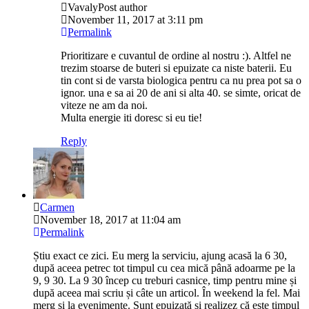
Vavaly
Post author
November 11, 2017 at 3:11 pm
Permalink
Prioritizare e cuvantul de ordine al nostru :). Altfel ne
trezim stoarse de buteri si epuizate ca niste baterii. Eu
tin cont si de varsta biologica pentru ca nu prea pot sa o
ignor. una e sa ai 20 de ani si alta 40. se simte, oricat de
viteze ne am da noi.
Multa energie iti doresc si eu tie!
Reply
Carmen
November 18, 2017 at 11:04 am
Permalink
Știu exact ce zici. Eu merg la serviciu, ajung acasă la 6 30,
după aceea petrec tot timpul cu cea mică până adoarme pe la
9, 9 30. La 9 30 încep cu treburi casnice, timp pentru mine și
după aceea mai scriu și câte un articol. În weekend la fel. Mai
merg și la evenimente. Sunt epuizată și realizez că este timpul