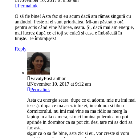
November 10, 2017 at 8:59 am
Permalink
O să fie bine! Asta fac și eu acum dacă am rămas singură cu
amândoi. Peste zi ei sunt prioritatea. Mi-am păstrat o oră
pentru scris când vine Mircea, seara. Și, dacă mai am energie,
mai lucrez după ce ei toți se culcă și casa e îmbrăcată în
liniște. Te îmbrățișez!
Reply
Vavaly
Post author
November 10, 2017 at 9:12 am
Permalink
Asta cu energia seara, dupe ce ei adorm, mie nu imi mai
iese :). dupa ce ma asez intre ei, in caldura si tihna
dormitorului, nu imi mai vine sa ma ridic sa merg la
laptop in alta camera, si nici lumina puternica nu pot
aprinde in dormitor ca sa pot citi desi tare mi as dori sa
fac asta.
sigur ca o sa fie bine, asta zic si eu, vor creste si vom