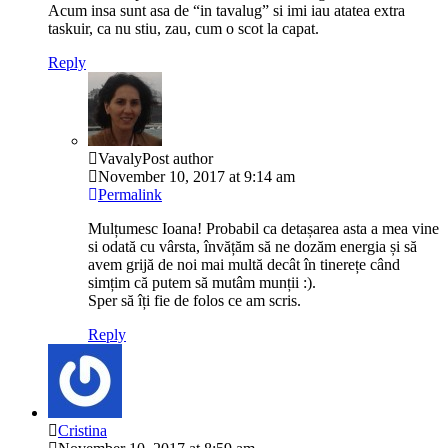
Acum insa sunt asa de “in tavalug” si imi iau atatea extra
taskuir, ca nu stiu, zau, cum o scot la capat.
Reply
Vavaly
Post author
November 10, 2017 at 9:14 am
Permalink
Mulțumesc Ioana! Probabil ca detașarea asta a mea vine
si odată cu vârsta, învățăm să ne dozăm energia și să
avem grijă de noi mai multă decât în tinerețe când
simțim că putem să mutâm munții :).
Sper să îți fie de folos ce am scris.
Reply
Cristina