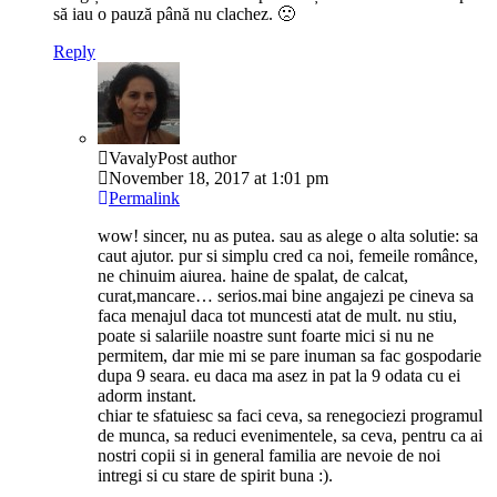
să iau o pauză până nu clachez. 🙁
Reply
Vavaly
Post author
November 18, 2017 at 1:01 pm
Permalink
wow! sincer, nu as putea. sau as alege o alta solutie: sa
caut ajutor. pur si simplu cred ca noi, femeile românce,
ne chinuim aiurea. haine de spalat, de calcat,
curat,mancare… serios.mai bine angajezi pe cineva sa
faca menajul daca tot muncesti atat de mult. nu stiu,
poate si salariile noastre sunt foarte mici si nu ne
permitem, dar mie mi se pare inuman sa fac gospodarie
dupa 9 seara. eu daca ma asez in pat la 9 odata cu ei
adorm instant.
chiar te sfatuiesc sa faci ceva, sa renegociezi programul
de munca, sa reduci evenimentele, sa ceva, pentru ca ai
nostri copii si in general familia are nevoie de noi
intregi si cu stare de spirit buna :).