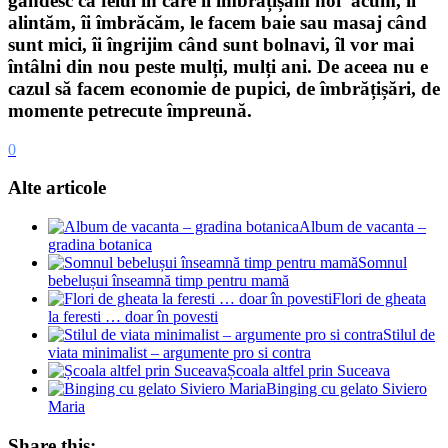
gândesc că felul în care îi îmbrățișăm noi acum, îi
alintăm, îi îmbrăcăm, le facem baie sau masaj când
sunt mici, îi îngrijim când sunt bolnavi, îl vor mai
întâlni din nou peste mulți, mulți ani. De aceea nu e
cazul să facem economie de pupici, de îmbrățișări, de
momente petrecute împreună.
0
Alte articole
Album de vacanta –
gradina botanica
Somnul
bebelușui înseamnă timp pentru mamă
Flori de gheata
la feresti … doar în povesti
Stilul de
viata minimalist – argumente pro si contra
Școala altfel prin Suceava
Binging cu gelato Siviero
Maria
Share this: