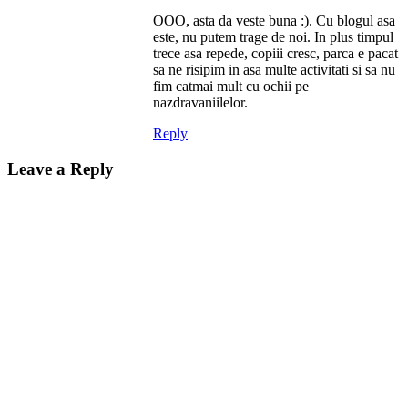
OOO, asta da veste buna :). Cu blogul asa
este, nu putem trage de noi. In plus timpul
trece asa repede, copiii cresc, parca e pacat
sa ne risipim in asa multe activitati si sa nu
fim catmai mult cu ochii pe
nazdravaniilelor.
Reply
Leave a Reply