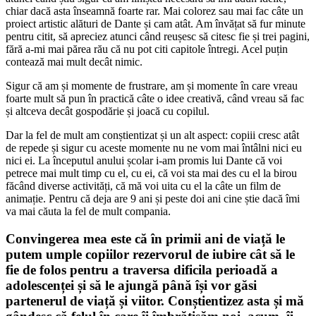
chiar dacă asta înseamnă foarte rar. Mai colorez sau mai fac câte un
proiect artistic alături de Dante și cam atât. Am învățat să fur minute
pentru citit, să apreciez atunci când reușesc să citesc fie și trei pagini,
fără a-mi mai părea rău că nu pot citi capitole întregi. Acel puțin
contează mai mult decât nimic.
Sigur că am și momente de frustrare, am și momente în care vreau
foarte mult să pun în practică câte o idee creativă, când vreau să fac
și altceva decât gospodărie și joacă cu copilul.
Dar la fel de mult am conștientizat și un alt aspect: copiii cresc atât
de repede și sigur cu aceste momente nu ne vom mai întâlni nici eu
nici ei. La începutul anului școlar i-am promis lui Dante că voi
petrece mai mult timp cu el, cu ei, că voi sta mai des cu el la birou
făcând diverse activități, că mă voi uita cu el la câte un film de
animație. Pentru că deja are 9 ani și peste doi ani cine știe dacă îmi
va mai căuta la fel de mult compania.
Convingerea mea este că în primii ani de viață le
putem umple copiilor rezervorul de iubire cât să le
fie de folos pentru a traversa dificila perioadă a
adolescenței și să le ajungă până își vor găsi
partenerul de viață și viitor. Conștientizez asta și mă