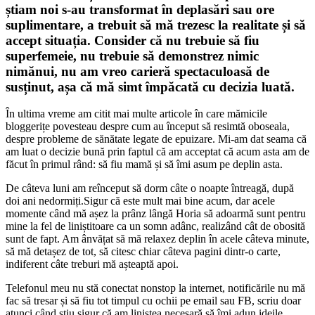
știam noi s-au transformat în deplasări sau ore
suplimentare, a trebuit să mă trezesc la realitate și să
accept situația. Consider că nu trebuie să fiu
superfemeie, nu trebuie să demonstrez nimic
nimănui, nu am vreo carieră spectaculoasă de
susținut, așa că mă simt împăcată cu decizia luată.
În ultima vreme am citit mai multe articole în care mămicile
bloggerițe povesteau despre cum au început să resimtă oboseala,
despre probleme de sănătate legate de epuizare. Mi-am dat seama că
am luat o decizie bună prin faptul că am acceptat că acum asta am de
făcut în primul rând: să fiu mamă și să îmi asum pe deplin asta.
De câteva luni am reînceput să dorm câte o noapte întreagă, după
doi ani nedormiți.Sigur că este mult mai bine acum, dar acele
momente când mă așez la prânz lângă Horia să adoarmă sunt pentru
mine la fel de liniștitoare ca un somn adânc, realizând cât de obosită
sunt de fapt. Am ânvățat să mă relaxez deplin în acele câteva minute,
să mă detașez de tot, să citesc chiar câteva pagini dintr-o carte,
indiferent câte treburi mă așteaptă apoi.
Telefonul meu nu stă conectat nonstop la internet, notificările nu mă
fac să tresar și să fiu tot timpul cu ochii pe email sau FB, scriu doar
atunci când știu sigur că am liniștea necesară să îmi adun ideile,