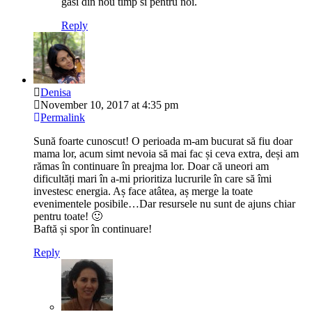
gasi din nou timp si pentru noi.
Reply
Denisa
November 10, 2017 at 4:35 pm
Permalink
Sună foarte cunoscut! O perioada m-am bucurat să fiu doar
mama lor, acum simt nevoia să mai fac și ceva extra, deși am
rămas în continuare în preajma lor. Doar că uneori am
dificultăți mari în a-mi prioritiza lucrurile în care să îmi
investesc energia. Aș face atâtea, aș merge la toate
evenimentele posibile…Dar resursele nu sunt de ajuns chiar
pentru toate! 🙂
Baftă și spor în continuare!
Reply