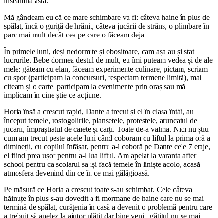
înseamnă asta.
Mă gândeam eu că ce mare schimbare va fi: câteva haine în plus de
spălat, încă o guriță de hrănit, câteva jucării de strâns, o plimbare în
parc mai mult decât cea pe care o făceam deja.
În primele luni, deși nedormite și obositoare, cam așa au și stat
lucrurile. Bebe dormea destul de mult, eu îmi puteam vedea și de ale
mele: găteam cu elan, făceam experimente culinare, pictam, scriam
cu spor (participam la concursuri, respectam termene limită), mai
citeam și o carte, participam la evenimente prin oraș sau mă
implicam în cine știe ce acțiune.
Horia însă a crescut rapid, Dante a trecut și el în clasa întâi, au
început temele, rostogolirile, plansetele, protestele, aruncatul de
jucării, împrăștiatul de caiete și cărți. Toate de-a valma. Nici nu știu
cum am trecut peste acele luni când coboram cu liftul la prima oră a
dimineții, cu copilul înfășat, pentru a-l coborâ pe Dante cele 7 etaje,
el fiind prea ușor pentru a-l lua liftul. Am apelat la varanta after
school pentru ca scolarul sa iși facă temele în liniște acolo, acasă
atmosfera devenind din ce în ce mai gălăgioasă.
Pe măsură ce Horia a crescut toate s-au schimbat. Cele câteva
hăinuțe în plus s-au dovedit a fi mormane de haine care nu se mai
termină de spălat, curățenia în casă a devenit o problemă pentru care
a trebuit să apelez la ajutor plătit dar bine venit, gătitul nu se mai