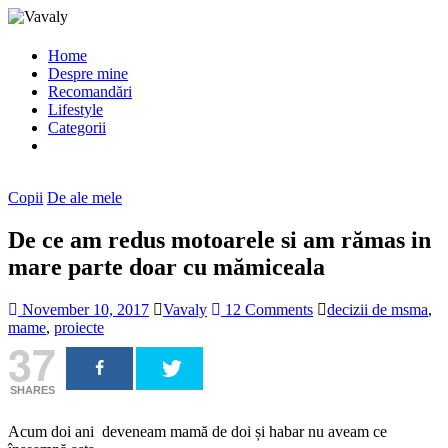
Home
Despre mine
Recomandări
Lifestyle
Categorii
Copii
De ale mele
De ce am redus motoarele si am rămas in
mare parte doar cu mămiceala
November 10, 2017
Vavaly
12 Comments
decizii de msma
,
mame
,
proiecte
37
SHARES
Acum doi ani deveneam mamă de doi și habar nu aveam ce