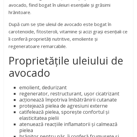
avocado, fiind bogat în uleiuri esențiale și grăsimi
hrănitoare.
După cum se știe uleiul de avocado este bogat în
carotenoide, fitosteroli, vitamine și acizi grași esențiali ce
îi conferă proprietăți nutritive, emoliente și
regeneratoare remarcabile.
Proprietățile uleiului de
avocado
emolient, dedurizant
regenerator, restructurant, ușor cicatrizant
acționează împotriva îmbătrânirii cutanate
protejează pielea de agresiuni externe
catifelează pielea, sporește confortul și
elasticitatea pielii
atenuează reacțiile inflamatorii și calmează
pielea
hrănitor pentru păr, îi conferă frumusețe și