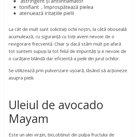
astringent și antiinflamator
tonifiant , împrospătează pielea
atenuează iritațiile pielii
La cât de mult sunt solicitați ochii noștri, la câtă oboseală
acumulează, cu siguranță cu toții avem nevoie de o
revigorare frecventă. Chiar și dacă stăm mult pe afară
tot suntem supuși la tot felul de impurități și e nevoie de
o curățare blândă dar eficientă a peilii din jurul ochilor.
Se utilizează prin pulverizare ușoară, lăsând să acționeze
asupra pielii.
Uleiul de avocado
Mayam
Este un ulei virgin, bio,obținut din pulpa fructului de