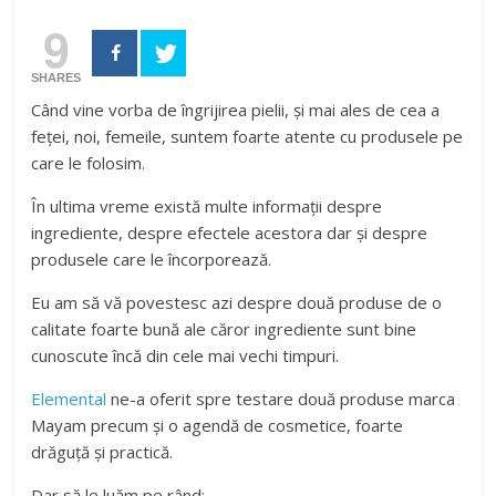
9
SHARES
Când vine vorba de îngrijirea pielii, și mai ales de cea a
feței, noi, femeile, suntem foarte atente cu produsele pe
care le folosim.
În ultima vreme există multe informații despre
ingrediente, despre efectele acestora dar și despre
produsele care le încorporează.
Eu am să vă povestesc azi despre două produse de o
calitate foarte bună ale căror ingrediente sunt bine
cunoscute încă din cele mai vechi timpuri.
Elemental
ne-a oferit spre testare două produse marca
Mayam precum și o agendă de cosmetice, foarte
drăguță și practică.
Dar să le luăm pe rând: