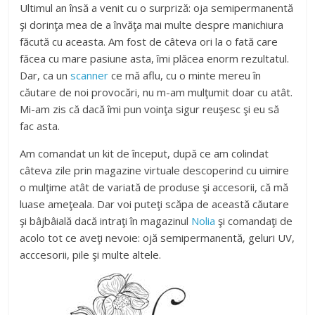
Ultimul an însă a venit cu o surpriză: oja semipermanentă
şi dorinţa mea de a învăţa mai multe despre manichiura
făcută cu aceasta. Am fost de câteva ori la o fată care
făcea cu mare pasiune asta, îmi plăcea enorm rezultatul.
Dar, ca un
scanner
ce mă aflu, cu o minte mereu în
căutare de noi provocări, nu m-am mulţumit doar cu atât.
Mi-am zis că dacă îmi pun voinţa sigur reuşesc şi eu să
fac asta.
Am comandat un kit de început, după ce am colindat
câteva zile prin magazine virtuale descoperind cu uimire
o mulţime atât de variată de produse şi accesorii, că mă
luase ameţeala. Dar voi puteţi scăpa de această căutare
şi bâjbâială dacă intraţi în magazinul
Nolia
şi comandaţi de
acolo tot ce aveţi nevoie: ojă semipermanentă, geluri UV,
acccesorii, pile şi multe altele.