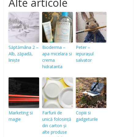
Alte articole
Săptămâna 2 –
Bioderma –
Peter –
Alb, zăpadă,
apa micelara si
iepurașul
liniște
crema
salvator
hidratanta
Marketing si
Farfurii de
Copiii si
magie
unică folosință
gadgeturile
din carton și
alte produse