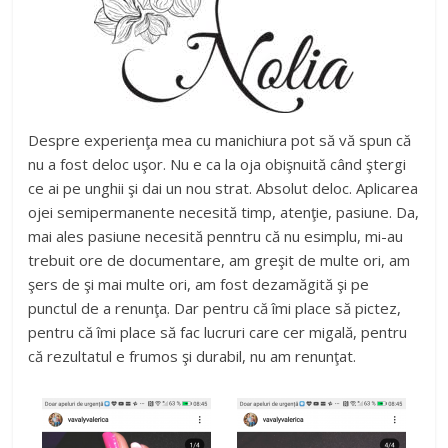
Despre experienţa mea cu manichiura pot să vă spun că
nu a fost deloc uşor. Nu e ca la oja obişnuită când ştergi
ce ai pe unghii şi dai un nou strat. Absolut deloc. Aplicarea
ojei semipermanente necesită timp, atenţie, pasiune. Da,
mai ales pasiune necesită penntru că nu esimplu, mi-au
trebuit ore de documentare, am greşit de multe ori, am
şers de şi mai multe ori, am fost dezamăgită şi pe
punctul de a renunţa. Dar pentru că îmi place să pictez,
pentru că îmi place să fac lucruri care cer migală, pentru
că rezultatul e frumos şi durabil, nu am renunţat.