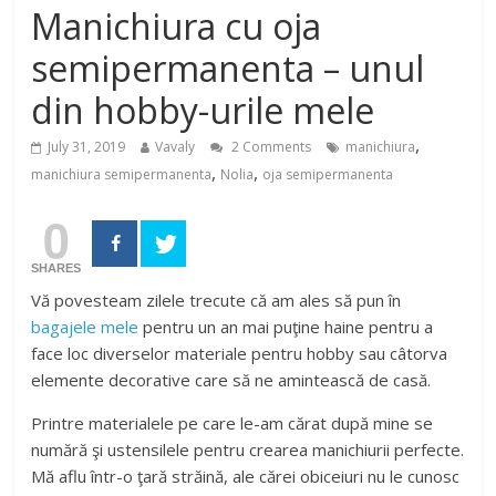
Manichiura cu oja
semipermanenta – unul
din hobby-urile mele
,
July 31, 2019
Vavaly
2 Comments
manichiura
,
,
manichiura semipermanenta
Nolia
oja semipermanenta
0
SHARES
Vă povesteam zilele trecute că am ales să pun în
bagajele mele
pentru un an mai puţine haine pentru a
face loc diverselor materiale pentru hobby sau câtorva
elemente decorative care să ne amintească de casă.
Printre materialele pe care le-am cărat după mine se
numără şi ustensilele pentru crearea manichiurii perfecte.
Mă aflu într-o ţară străină, ale cărei obiceiuri nu le cunosc