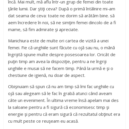
încă. Mai mult, mă aflu într-un grup de femei din toate
ţările lumii. Dar ştiţi ceva? După o primă întâlnire mi-am
dat seama de ceva: toate ne dorim să arătăm bine. să
aem încredere în noi, să ne simţim femei dincolo de a fi
mame, să fim admirate şi apreciate.
Manichiura este de multe ori cartea de vizită a unei
femei. Fie că unghiile sunt făcute cu ojă sau nu, o mână
îngrijită spune multe despre posesoarea lor. Oricât de
puţin timp am avea la dispoziţie, pentru a ne îngriji
unghiile e musai să ne facem timp. Până la urmă e şi o
chestiune de igienă, nu doar de aspect.
Obişnuiam să spun că nu am timp să îmi fac unghiile cu
ojă sau alegeam să le fac în grabă atunci când aveam
câte un eveniment. În ultima vreme însă apelam mai des
la saloane pentru a fi sigură că economisesc timp şi
energie şi pentru că eram sigură că rezultatul obţinut era
cu mult peste ce reuşeam eu acasă.