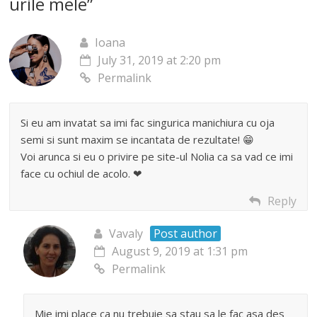
urile mele
”
Ioana
July 31, 2019 at 2:20 pm
Permalink
Si eu am invatat sa imi fac singurica manichiura cu oja
semi si sunt maxim se incantata de rezultate! 😁
Voi arunca si eu o privire pe site-ul Nolia ca sa vad ce imi
face cu ochiul de acolo. ❤
Reply
Vavaly
Post author
August 9, 2019 at 1:31 pm
Permalink
Mie imi place ca nu trebuie sa stau sa le fac asa des