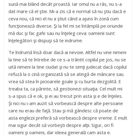
sună mai blând decât proastă. Iar omul nu a râs, nu s-a
dat mare că el ştie. Mi-a zis că e normal să nu ştiu dacă e
ceva nou, că nici el nu a ştiut când a ajuns în zonă cum
funcţionează diverse. Şi la fel mi se întâmplă pe oriunde
mă duc şi fac gafe sau nu înţeleg ceva: oamenii sunt
înţelegători şi dispuşi să te indrume.
Te îndrumă însă doar dacă ai nevoie. Altfel nu vine nimeni
la tine să te întrebe de ce s-a trântit copilul pe jos, nu se
uită nimeni la tine ciudat şi nu te simţi judecat dacă copilul
refuză la o cină organizată să se atingă de mâncare sau
vrea să stea în picioarele goale şi cu burta dezgolită. E
treaba ta, ca părinte, să gestionezi situaţia. Cel mult mi
s-a spus că e ok, şi ei au trecut prin asta şi e de înţeles.
Şi nici nu i-am auzit să vorbească despre alte persoane
care nu erau de faţă. Stau şi mă gândesc că poate de
asta englezii preferă să vorbească despre vreme. E mult
mai sigur decât să vorbeşti despre alţii. Sigur, ori fi
oameni şi oameni, dar ideea generală cam asta e.