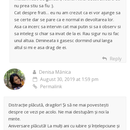
nu prea stiu sa fiu :).
Cat despre frati… eu nu am crezut ca ei vor ajunge sa
se certe dar se pare ca e normal in devoltarea lor.
Asa ca incerc sa intervin cat mai putin si sa ii observ si
sa inteleg si chiar sa invat de la ei. Rau sigur nu isi fac
unul altuia. Dimineata ii gasesc dormind unul langa
altul si mi e asa drag de ei.
Reply
Denisa Mănica
August 30, 2019 at 1:59 pm
Permalink
Distracție plăcută, dragilor! Și să ne mai povestești
despre ce vezi pe acolo. Ne mai destupăm și noi la
minte.
Aniversare plăcută! La mulți ani cu iubire și înțelepciune și