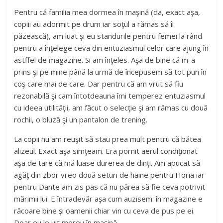
Pentru că familia mea dormea în maşină (da, exact aşa,
copiii au adormit pe drum iar soţul a rămas să îi
păzească), am luat şi eu standurile pentru femei la rând
pentru a înţelege ceva din entuziasmul celor care ajung în
astffel de magazine. Si am înţeles. Aşa de bine că m-a
prins şi pe mine până la urmă de începusem să tot pun în
coş care mai de care. Dar pentru că am vrut să fiu
rezonabilă şi cam întotdeauna îmi temperez entuziasmul
cu ideea utilităţii, am făcut o selecţie şi am rămas cu două
rochii, o bluză şi un pantalon de trening.
La copii nu am reuşit să stau prea mult pentru că bătea
alizeul. Exact aşa simţeam. Era pornit aerul condiţionat
aşa de tare că mă luase durerea de dinţi. Am apucat să
agăţ din zbor vreo două seturi de haine pentru Horia iar
pentru Dante am zis pas că nu părea să fie ceva potrivit
mărimii lui. E întradevăr aşa cum auzisem: în magazine e
răcoare bine şi oamenii chiar vin cu ceva de pus pe ei.
Doar eu le uit mereu în maşină.