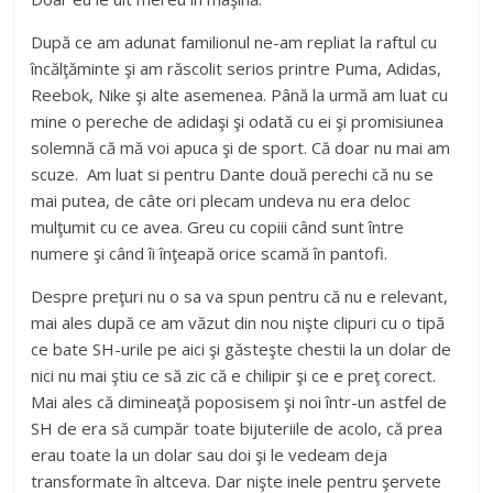
După ce am adunat familionul ne-am repliat la raftul cu
încălţăminte şi am răscolit serios printre Puma, Adidas,
Reebok, Nike şi alte asemenea. Până la urmă am luat cu
mine o pereche de adidaşi şi odată cu ei şi promisiunea
solemnă că mă voi apuca şi de sport. Că doar nu mai am
scuze. Am luat si pentru Dante două perechi că nu se
mai putea, de câte ori plecam undeva nu era deloc
mulţumit cu ce avea. Greu cu copiii când sunt între
numere şi când îi înţeapă orice scamă în pantofi.
Despre preţuri nu o sa va spun pentru că nu e relevant,
mai ales după ce am văzut din nou nişte clipuri cu o tipă
ce bate SH-urile pe aici şi găsteşte chestii la un dolar de
nici nu mai ştiu ce să zic că e chilipir şi ce e preţ corect.
Mai ales că dimineaţă poposisem şi noi într-un astfel de
SH de era să cumpăr toate bijuteriile de acolo, că prea
erau toate la un dolar sau doi şi le vedeam deja
transformate în altceva. Dar nişte inele pentru şervete