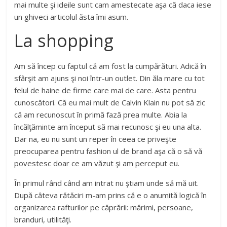
mai multe şi ideile sunt cam amestecate aşa că daca iese
un ghiveci articolul ăsta îmi asum.
La shopping
Am să încep cu faptul că am fost la cumpărături. Adică în
sfârşit am ajuns şi noi într-un outlet. Din ăla mare cu tot
felul de haine de firme care mai de care. Asta pentru
cunoscători. Că eu mai mult de Calvin Klain nu pot să zic
că am recunoscut în primă fază prea multe. Abia la
încălţăminte am început să mai recunosc şi eu una alta.
Dar na, eu nu sunt un reper în ceea ce priveşte
preocuparea pentru fashion ul de brand aşa că o să vă
povestesc doar ce am văzut şi am perceput eu.
În primul rând când am intrat nu ştiam unde să mă uit.
După câteva rătăciri m-am prins că e o anumită logică în
organizarea rafturilor pe căprării: mărimi, persoane,
branduri, utilităţi.