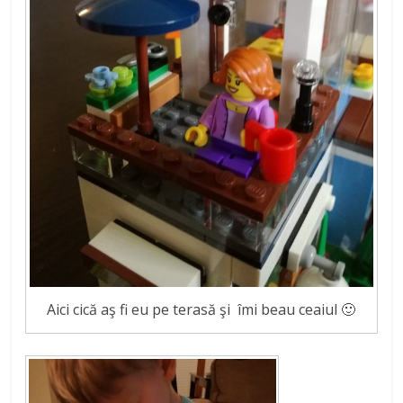
Aici cică aş fi eu pe terasă şi îmi beau ceaiul 🙂