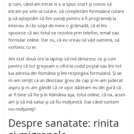
şi cum, când am intrat ni s-a spus scurt şi concis să
intram pe site-ul cutare, să completăm formularul cutare
şi să aşteptăm să fim sunaţi pentru a fi programaţi la
interviu. A râs soţul de mine o grămadă, că el îmi
spusese că aici totul se rezolva prin telefon, email sau
formular online. Dar nu, că eu vreau să văd oamenii, să
vorbesc cu ei.
Am stat două ore la laptop să mă lămuresc ce şi cum
pentru că tot greşeam o cifră la codul poştal sau îmi tot
lua adresa din România şi îmi respingea formularul. Şi iar
m-am simţit ca un dinozaur greu de cap şi m-am judecat
aspru şi m-am gândit că ce uşor dădeam eu din gură că
ar fi bine să fie şi în Rămânia aşa, totul online, că na, acum
am şi să mă satur şi să fiu mulţumită. Dar când suntem
noi mulţumiţi?
Despre sanatate: rinita