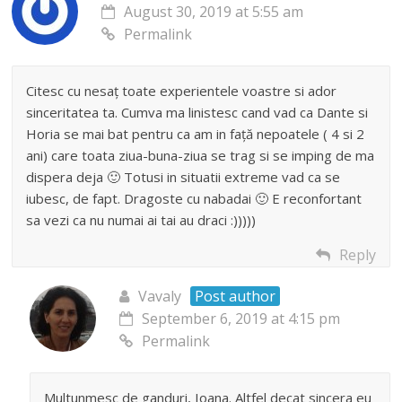
August 30, 2019 at 5:55 am
Permalink
Citesc cu nesaț toate experientele voastre si ador
sinceritatea ta. Cumva ma linistesc cand vad ca Dante si
Horia se mai bat pentru ca am in față nepoatele ( 4 si 2
ani) care toata ziua-buna-ziua se trag si se imping de ma
dispera deja 🙂 Totusi in situatii extreme vad ca se
iubesc, de fapt. Dragoste cu nabadai 🙂 E reconfortant
sa vezi ca nu numai ai tai au draci :)))))
Reply
Vavaly
Post author
September 6, 2019 at 4:15 pm
Permalink
Multunmesc de ganduri, Ioana. Altfel decat sincera eu