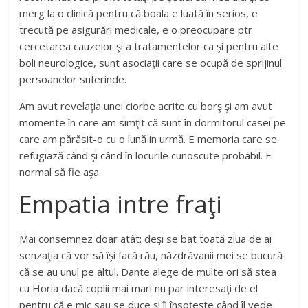
merg la o clinică pentru că boala e luată în serios, e
trecută pe asigurări medicale, e o preocupare ptr
cercetarea cauzelor şi a tratamentelor ca şi pentru alte
boli neurologice, sunt asociaţii care se ocupă de sprijinul
persoanelor suferinde.
Am avut revelaţia unei ciorbe acrite cu borş şi am avut
momente în care am simţit că sunt în dormitorul casei pe
care am părăsit-o cu o lună in urmă. E memoria care se
refugiază când şi când în locurile cunoscute probabil. E
normal să fie aşa.
Empatia intre fraţi
Mai consemnez doar atât: deşi se bat toată ziua de ai
senzaţia că vor să îşi facă rău, năzdrăvanii mei se bucură
că se au unul pe altul. Dante alege de multe ori să stea
cu Horia dacă copiii mai mari nu par interesaţi de el
pentru că e mic sau se duce şi îl însoţeşte când îl vede