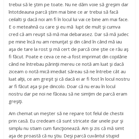
trebui să le ştim pe toate. Nu ne dăm voie să greşim dar
întotdeauna parcă ştim mai bine ce ar trebui să facă
ceilalti şi dacă noi am fi în locul lui vai ce bine am mai face.
E o meteahnă cu care şi eu mă lupt de mult şi cumva
cred că am reuşit să mă mai debarasez. Dar să mă judec
pe mine încă nu am renunţat şi din când în când mă iau
aşa de tare la rost şi mă cert de parcă cine ştie ce rău aş
fi făcut. Poate e ceva ce ne-a fost imprimat din copilărie
când ne întrebau părinţii mereu ce notă am luat şi dacă
ziceam o notă mică imediat săreau să ne întrebe cât au
luat alţii, ce am greşit şi că dacă ei ar fi fost în locul nostru
ar fi făcut aşa şi pe dincolo. Doar că nu erau în locul
nostru dar pe noi ne făceau să ne simţim de parcă eram
greşiţi.
Am chemat un meşter să ne repare tot felul de chestii
prin casă. Eu credeam că sunt stricate dar unele pur şi
simplu nu stiam cum funcţionează. Am şi zis că mă simt
aşa de proastă că nu ştiu. Deşi parcă cuvântul stupid