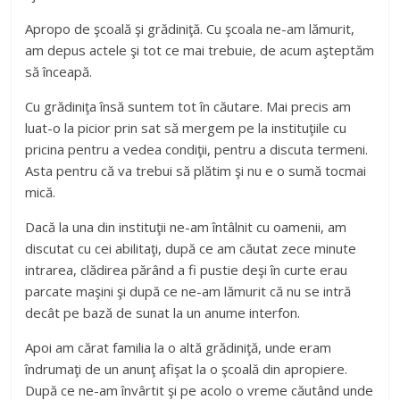
Apropo de şcoală şi grădiniţă. Cu şcoala ne-am lămurit,
am depus actele şi tot ce mai trebuie, de acum aşteptăm
să înceapă.
Cu grădiniţa însă suntem tot în căutare. Mai precis am
luat-o la picior prin sat să mergem pe la instituţiile cu
pricina pentru a vedea condiţii, pentru a discuta termeni.
Asta pentru că va trebui să plătim şi nu e o sumă tocmai
mică.
Dacă la una din instituţii ne-am întâlnit cu oamenii, am
discutat cu cei abilitaţi, după ce am căutat zece minute
intrarea, clădirea părând a fi pustie deşi în curte erau
parcate maşini şi după ce ne-am lămurit că nu se intră
decât pe bază de sunat la un anume interfon.
Apoi am cărat familia la o altă grădiniţă, unde eram
îndrumaţi de un anunţ afişat la o şcoală din apropiere.
După ce ne-am învârtit şi pe acolo o vreme căutând unde