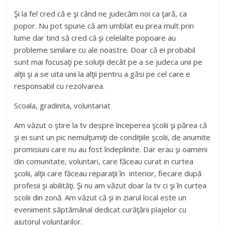
Şi la fel cred că e şi când ne judecăm noi ca ţară, ca
popor. Nu pot spune că am umblat eu prea mult prin
lume dar tind să cred că şi celelalte popoare au
probleme similare cu ale noastre. Doar că ei probabil
sunt mai focusaţi pe soluţii decât pe a se judeca unii pe
alţii şi a se uita unii la alţii pentru a găsi pe cel care e
responsabil cu rezolvarea.
Scoala, gradinita, voluntariat
Am văzut o ştire la tv despre începerea şcolii şi părea că
şi ei sunt un pic nemulţumiţi de condiţiile şcolii, de anumite
promisiuni care nu au fost îndeplinite. Dar erau şi oameni
din comunitate, voluntari, care făceau curat in curtea
şcolii, alţii care făceau reparaţii în interior, fiecare după
profesii şi abilităţi. Şi nu am văzut doar la tv ci şi în curtea
scolii din zonă. Am văzut că şi in ziarul local este un
eveniment săptămânal dedicat curăţării plajelor cu
ajutorul voluntarilor.