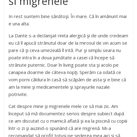
si migrenele
In rest suntem bine sănătoşi. În mare. Că în amănunt mai
e una alta.
La Dante s-a declanşat rinita alergică şi de unde credeam
eu că îl apucă strănutul doar de la mirosul de vin acum se
pare că şi ceva umezeală îl irită. Pur şi simplu seara nu
poate intra în a doua jumătate a casei că începe să
strănute puternic. Doar în living poate sta şi acolo pe
canapea doarme de câteva nopţi. Sperăm ca odată ce
vom porni căldura în casă să scăpăm de asta şi e bine că
am la mine şi medicamentele şi sprayurile nazale
potrivite.
Cat despre mine şi migrenele mele ce să mai zic. Am
început să mă documentez serios despre subiect după
ce am discutat cu o mamică aflată şi ea la piscină cu copiii
într-o zi şi auzind-o spunând că are migrenă. Mi-a
recomandat să profit totuşi pe şederea mea aici şi să