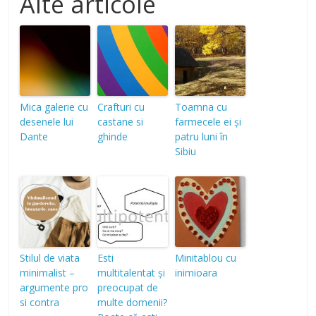
Alte articole
Mica galerie cu
Crafturi cu
Toamna cu
desenele lui
castane si
farmecele ei și
Dante
ghinde
patru luni în
Sibiu
Stilul de viata
Esti
Minitablou cu
minimalist –
multitalentat și
inimioara
argumente pro
preocupat de
si contra
multe domenii?