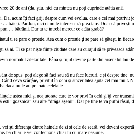
vreo 20 de ani (da, știu, nici cu mintea nu poți cuprinde atâția ani).
zi. Da, acum îți faci griji despre cum vei evolua, care e cel mai potrivit j
… băieți. Pardon, nici ei nu te interesează prea tare. Doar că privești une
spun … bătrânii. Dar tu te întrebi mereu: ce atâta grabă?
atul ți se pare o prostie. Așa cum o prostie ți se pare să gătești în fiecar
ști să ai. Ți se par niște ființe ciudate care au curajul să te privească ad
vin normalul zilelor tale. Până și rujul devine parte din arsenalul tău de i
vânt de spus, poți alege să faci sau să nu face lucruri, e și despre tine, 
. Când ceva scârțâie, privitul în ochi și sinceritatea ajută cel mai mult.
aba daca nu le au pe toate celelalte.
țele astea mici și neajutorate care te vor privi în ochi și îți vor transmi
ă ești ”goaznică” sau alte ”drăgălășenii”. Dar pe tine te va pufni râsul, de
i ști diferența dintre hainele de zi și cele de seară, vei deveni expertă
ne, ba chiar le vei confecționa chiar tu cu mare pasiune.