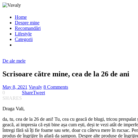
Home
Despre mine
Recomandări
Lifestyle
Categorii
De ale mele
Scrisoare către mine, cea de la 26 de ani
May 8, 2021
Vavaly
8 Comments
0
Share
Tweet
SHARES
Draga Vali,
da, tu, cea de la 26 de ani! Tu, cea cu geacă de blugi, tricou prespalat 
geacă, ai impresia că ești bine așa cum ești, deși te vezi atât de imperfe
întregi fără să îți fie foame sau sete, doar cu câteva mere în rucsac. Pe
produs de îngrijire în afară da șampon. Despre alte produse de îngriji