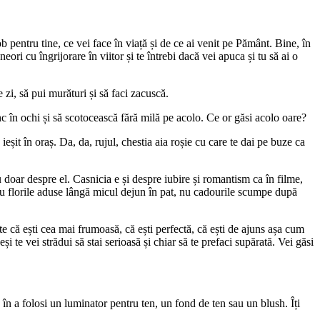
ob pentru tine, ce vei face în viață și de ce ai venit pe Pământ. Bine, în
ori cu îngrijorare în viitor și te întrebi dacă vei apuca și tu să ai o
e zi, să pui murături și să faci zacuscă.
ânc în ochi și să scotocească fără milă pe acolo. Ce or găsi acolo oare?
eșit în oraș. Da, da, rujul, chestia aia roșie cu care te dai pe buze ca
nu doar despre el. Casnicia e și despre iubire și romantism ca în filme,
 Nu florile aduse lângă micul dejun în pat, nu cadourile scumpe după
te că ești cea mai frumoasă, că ești perfectă, că ești de ajuns așa cum
și te vei strădui să stai serioasă și chiar să te prefaci supărată. Vei găsi
 în a folosi un luminator pentru ten, un fond de ten sau un blush. Îți