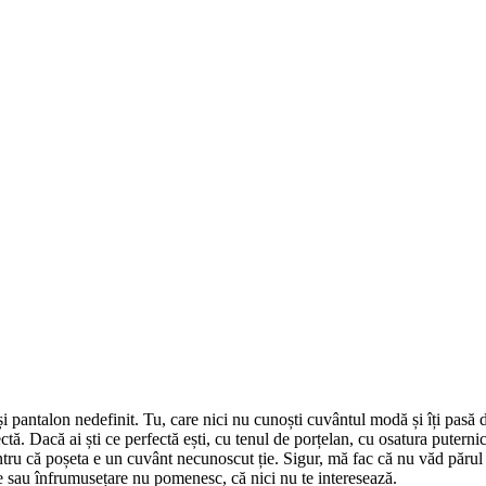
și pantalon nedefinit. Tu, care nici nu cunoști cuvântul modă și îți pasă d
ctă. Dacă ai ști ce perfectă ești, cu tenul de porțelan, cu osatura puternic
ntru că poșeta e un cuvânt necunoscut ție. Sigur, mă fac că nu văd părul ă
re sau înfrumusețare nu pomenesc, că nici nu te interesează.