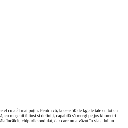
e el cu atât mai puțin. Pentru că, la cele 50 de kg ale tale cu tot cu
ă, cu mușchii întinși și definiți, capabilă să mergi pe jos kilometri
la încâlcit, chipurile ondulat, dar care nu a văzut în viața lui un