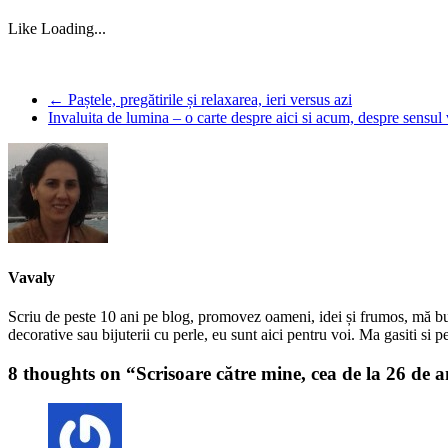
Like
Loading...
←
Paștele, pregătirile și relaxarea, ieri versus azi
Invaluita de lumina – o carte despre aici si acum, despre sensul 
Vavaly
Scriu de peste 10 ani pe blog, promovez oameni, idei și frumos, mă bucur
decorative sau bijuterii cu perle, eu sunt aici pentru voi. Ma gasiti s
8 thoughts on “
Scrisoare către mine, cea de la 26 de a