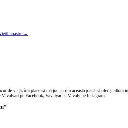
vietii noastre
→
 de viață, îmi place să mă joc iar din această joacă să ofer și altora in
i pe Vavalyart pe Facebook, Vavalyart si Vavaly pe Instagram.
ni
”