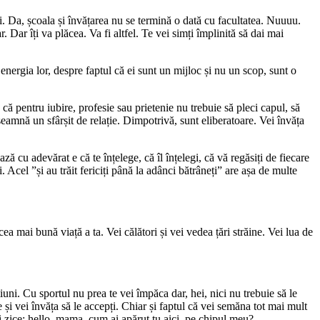
 tăi. Da, școala și învățarea nu se termină o dată cu facultatea. Nuuuu.
Dar îți va plăcea. Va fi altfel. Te vei simți împlinită să dai mai
 energia lor, despre faptul că ei sunt un mijloc și nu un scop, sunt o
ă pentru iubire, profesie sau prietenie nu trebuie să pleci capul, să
nseamnă un sfârșit de relație. Dimpotrivă, sunt eliberatoare. Vei învăța
cu adevărat e că te înțelege, că îl înțelegi, că vă regăsiți de fiecare
 Acel ”și au trăit fericiți până la adânci bătrâneți” are așa de multe
cea mai bună viață a ta. Vei călători și vei vedea țări străine. Vei lua de
țiuni. Cu sportul nu prea te vei împăca dar, hei, nici nu trebuie să le
e și vei învăța să le accepți. Chiar și faptul că vei semăna tot mai mult
vei zice: hello, mama, cum ai apărut tu aici, pe chipul meu?