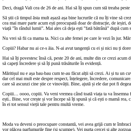
Deci, dragă Vali cea de 26 de ani. Hai să îți spun cum stă treaba peste 
Să știi că timpul ăsta mult așază așa bine lucrurile că nu îți vine să cre
cea mai mare parte acum ești preocupată doar de distracție, de ieșiri, de 
viață ”în rândul lumii”. Mai ales că deja ești ”fată bătrână” după cum 
Nu vrei să fii ca mama ta. Nici ca alte femei pe care le vezi în jur. Mărit
Copiii? Habar nu ai ce-s ăia. N-ai avut tangență cu ei și nici nu ți dore
Hai să îți povestesc însă că, peste 20 de ani, multe din ce crezi acum de
să capeți încredere și să îți pună trăsăturile în evidență.
Măritișul nu e așa bau-bau cum te-au făcut alții să crezi. Ai și tu un cu
dar cel mai mult este despre respect, înțelegere, încredere, comunicare
care să ascunzi cine știe ce vinovății. Bine, ajută și ele dar pot fi dege
Copiii… oooo, copiii. Va veni vremea când toată viața ta va însemna fiin
ești.. Bine, vor crește și vor începe să îți spună și că ești o mamă rea, c
în ei tot sensul vieții tale pentru multă vreme.
Moda va deveni o preocupare constantă, vei avea grijă cum te îmbraci, ve
vor plăcea parfumurile fine (și scumpe). Vei purta cercei și alte zorzoa