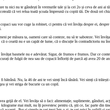
care tu nici nu te gândești în vremurile tale și la cei 2o și ceva de ani ai
teală că vei relua toată școala împreună cu copiii tăi. De două ori chiar. 
n copaci sau vor cuge la robinet, ci pentru că vei învăța despre ei, despre
.
meni pe măsura ta, oameni care să conteze, nu să te saboteze. Vei învăța c
ăța că o ceartă nu e un capăt de lume, că o discuție în contradictoriu nu î
nvățat basmele nu e adevărat. Sigur, de frumos e frumos. Dar ce contează 
urați de fulgii de nea sau de copacii înfloriți de parcă ați avea 20 de ani.
i bătrână. Nu, la 46 de ani te vei simți încă tânără. Vei simți că trăiești 
gea și vei striga de bucurie ca un copil.
vea grijă de el. Vei învăța să o faci: alimentație, suplimente, gânduri, ac
 kilograme mai mult, nu îți povestesc pentru că, știi ce, fac parte din tin
ă accepți.. Pur și simplu te vei trezi într-o zi, te vei privi în oglidă și 