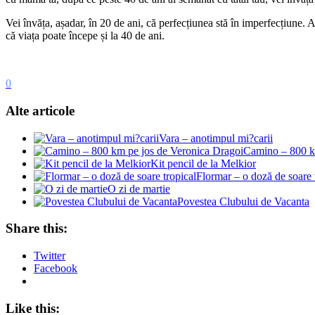
Vei învăța, așadar, în 20 de ani, că perfecțiunea stă în imperfecțiune. Aș
că viața poate începe și la 40 de ani.
0
Alte articole
Vara – anotimpul mi?carii
Camino – 800 k
Kit pencil de la Melkior
Flormar – o doză de soare 
O zi de martie
Povestea Clubului de Vacanta
Share this:
Twitter
Facebook
Like this: