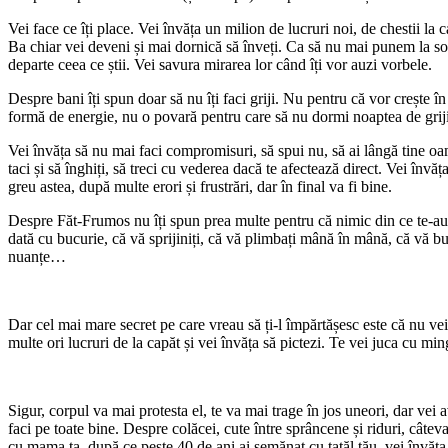
Vei face ce îți place. Vei învăța un milion de lucruri noi, de chestii la 
Ba chiar vei deveni și mai dornică să înveți. Ca să nu mai punem la soco
departe ceea ce știi. Vei savura mirarea lor când îți vor auzi vorbele.
Despre bani îți spun doar să nu îți faci griji. Nu pentru că vor crește î
formă de energie, nu o povară pentru care să nu dormi noaptea de griji
Vei învăța să nu mai faci compromisuri, să spui nu, să ai lângă tine oa
taci și să înghiți, să treci cu vederea dacă te afectează direct. Vei înv
greu astea, după multe erori și frustrări, dar în final va fi bine.
Despre Făt-Frumos nu îți spun prea multe pentru că nimic din ce te-au î
dată cu bucurie, că vă sprijiniți, că vă plimbați mână în mână, că vă buc
nuanțe…
Dar cel mai mare secret pe care vreau să ți-l împărtășesc este că nu vei f
multe ori lucruri de la capăt și vei învăța să pictezi. Te vei juca cu min
Sigur, corpul va mai protesta el, te va mai trage în jos uneori, dar vei a
faci pe toate bine. Despre colăcei, cute între sprâncene și riduri, câteva
cu mama ta, după ce peste 40 de ani ai semănat cu tatăl tău, vei învăța s