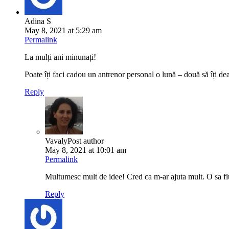
Adina S
May 8, 2021 at 5:29 am
Permalink
La mulți ani minunați!
Poate îți faci cadou un antrenor personal o lună – două să îți dea
Reply
Vavaly
Post author
May 8, 2021 at 10:01 am
Permalink
Multumesc mult de idee! Cred ca m-ar ajuta mult. O sa fiu a
Reply