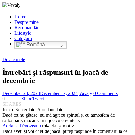
Home
Despre mine
Recomandări
Lifestyle
Categorii
Română
De ale mele
Întrebări și răspunsuri în joacă de
decembrie
December 23, 2023
December 17, 2024
Vavaly
0 Comments
0
Share
Tweet
SHARES
Joacă. Sinceritate. Spontaneitate.
Dacă tot nu gătesc, nu mă agit cu spiritul și cu atmosfera de
sărbătoare, măcar să mă joc cu cuvintele.
Adriana Tîrnoveanu
mi-a dat și motiv.
Dacă aveți și voi chef de joacă, puteți răspunde în comentarii la ce