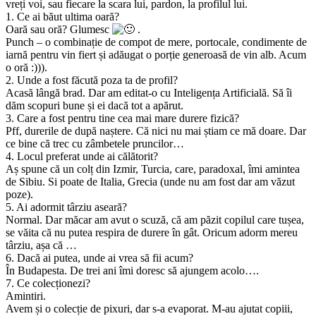
vreți voi, sau fiecare la scara lui, pardon, la profilul lui.
1. Ce ai băut ultima oară?
Oară sau oră? Glumesc
.
Punch – o combinație de compot de mere, portocale, condimente de
iarnă pentru vin fiert și adăugat o porție generoasă de vin alb. Acum
o oră :))).
2. Unde a fost făcută poza ta de profil?
Acasă lângă brad. Dar am editat-o cu Inteligența Artificială. Să îi
dăm scopuri bune și ei dacă tot a apărut.
3. Care a fost pentru tine cea mai mare durere fizică?
Pff, durerile de după naștere. Că nici nu mai știam ce mă doare. Dar
ce bine că trec cu zâmbetele pruncilor…
4. Locul preferat unde ai călătorit?
Aș spune că un colț din Izmir, Turcia, care, paradoxal, îmi amintea
de Sibiu. Si poate de Italia, Grecia (unde nu am fost dar am văzut
poze).
5. Ai adormit târziu aseară?
Normal. Dar măcar am avut o scuză, că am păzit copilul care tușea,
se văita că nu putea respira de durere în gât. Oricum adorm mereu
târziu, așa că …
6. Dacă ai putea, unde ai vrea să fii acum?
În Budapesta. De trei ani îmi doresc să ajungem acolo….
7. Ce colecționezi?
Amintiri.
Avem și o colecție de pixuri, dar s-a evaporat. M-au ajutat copiii,