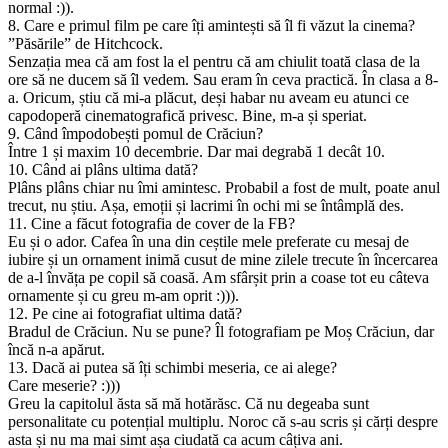
normal :)).
8. Care e primul film pe care îți amintești să îl fi văzut la cinema?
”Păsările” de Hitchcock.
Senzația mea că am fost la el pentru că am chiulit toată clasa de la
ore să ne ducem să îl vedem. Sau eram în ceva practică. În clasa a 8-
a. Oricum, știu că mi-a plăcut, deși habar nu aveam eu atunci ce
capodoperă cinematografică privesc. Bine, m-a și speriat.
9. Când împodobești pomul de Crăciun?
Între 1 și maxim 10 decembrie. Dar mai degrabă 1 decât 10.
10. Când ai plâns ultima dată?
Plâns plâns chiar nu îmi amintesc. Probabil a fost de mult, poate anul
trecut, nu știu. Așa, emoții și lacrimi în ochi mi se întâmplă des.
11. Cine a făcut fotografia de cover de la FB?
Eu și o ador. Cafea în una din ceștile mele preferate cu mesaj de
iubire și un ornament inimă cusut de mine zilele trecute în încercarea
de a-l învăța pe copil să coasă. Am sfârșit prin a coase tot eu câteva
ornamente și cu greu m-am oprit :))).
12. Pe cine ai fotografiat ultima dată?
Bradul de Crăciun. Nu se pune? Îl fotografiam pe Moș Crăciun, dar
încă n-a apărut.
13. Dacă ai putea să îți schimbi meseria, ce ai alege?
Care meserie? :)))
Greu la capitolul ăsta să mă hotărăsc. Că nu degeaba sunt
personalitate cu potențial multiplu. Noroc că s-au scris și cărți despre
asta și nu ma mai simt așa ciudată ca acum câțiva ani.