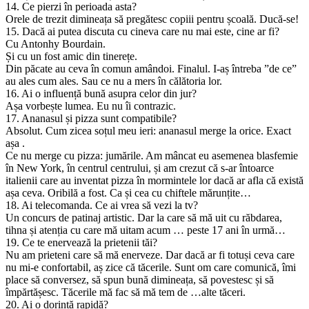
14. Ce pierzi în perioada asta?
Orele de trezit dimineața să pregătesc copiii pentru școală. Ducă-se!
15. Dacă ai putea discuta cu cineva care nu mai este, cine ar fi?
Cu Antonhy Bourdain.
Și cu un fost amic din tinerețe.
Din păcate au ceva în comun amândoi. Finalul. I-aș întreba ”de ce”
au ales cum ales. Sau ce nu a mers în călătoria lor.
16. Ai o influență bună asupra celor din jur?
Așa vorbește lumea. Eu nu îi contrazic.
17. Ananasul și pizza sunt compatibile?
Absolut. Cum zicea soțul meu ieri: ananasul merge la orice. Exact
așa .
Ce nu merge cu pizza: jumările. Am mâncat eu asemenea blasfemie
în New York, în centrul centrului, și am crezut că s-ar întoarce
italienii care au inventat pizza în mormintele lor dacă ar afla că există
așa ceva. Oribilă a fost. Ca și cea cu chiftele mărunțite…
18. Ai telecomanda. Ce ai vrea să vezi la tv?
Un concurs de patinaj artistic. Dar la care să mă uit cu răbdarea,
tihna și atenția cu care mă uitam acum … peste 17 ani în urmă…
19. Ce te enervează la prietenii tăi?
Nu am prieteni care să mă enerveze. Dar dacă ar fi totuși ceva care
nu mi-e confortabil, aș zice că tăcerile. Sunt om care comunică, îmi
place să conversez, să spun bună dimineața, să povestesc și să
împărtășesc. Tăcerile mă fac să mă tem de …alte tăceri.
20. Ai o dorință rapidă?