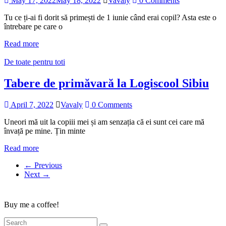
May 17, 2022
May 18, 2022
Vavaly
0 Comments
Tu ce ți-ai fi dorit să primești de 1 iunie când erai copil? Asta este o
întrebare pe care o
Read more
De toate pentru toti
Tabere de primăvară la Logiscool Sibiu
April 7, 2022
Vavaly
0 Comments
Uneori mă uit la copiii mei și am senzația că ei sunt cei care mă
învață pe mine. Țin minte
Read more
← Previous
Next →
Buy me a coffee!